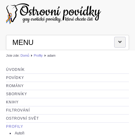
MENU
Jste zde:
Domů
Profily
adam
PŘIHLÁSIT SE
ÚVODNÍK
ČÍST POVÍDKY
POVÍDKY
ROMÁNY
NAPSAT POVÍDKU
SBORNÍKY
KNIHY
FILTROVÁNÍ
OSTROVNÍ SVĚT
PROFILY
Autoři