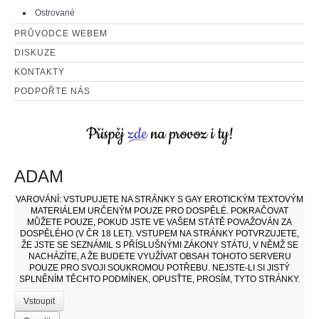
Ostrované
PRŮVODCE WEBEM
DISKUZE
KONTAKTY
PODPOŘTE NÁS
ADAM
VAROVÁNÍ:
VSTUPUJETE NA STRÁNKY S GAY EROTICKÝM TEXTOVÝM
MATERIÁLEM URČENÝM POUZE PRO DOSPĚLÉ. POKRAČOVAT
MŮŽETE POUZE, POKUD JSTE VE VAŠEM STÁTĚ POVAŽOVÁN ZA
DOSPĚLÉHO (V ČR 18 LET). VSTUPEM NA STRÁNKY POTVRZUJETE,
ŽE JSTE SE SEZNÁMIL S PŘÍSLUŠNÝMI ZÁKONY STÁTU, V NĚMŽ SE
NACHÁZÍTE, A ŽE BUDETE VYUŽÍVAT OBSAH TOHOTO SERVERU
POUZE PRO SVOJI SOUKROMOU POTŘEBU. NEJSTE-LI SI JISTÝ
SPLNĚNÍM TĚCHTO PODMÍNEK, OPUSŤTE, PROSÍM, TYTO STRÁNKY.
Vstoupit