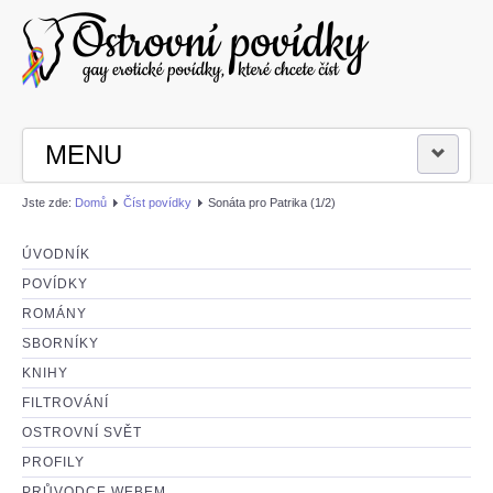
MENU
Jste zde:
Domů
Číst povídky
Sonáta pro Patrika (1/2)
PŘIHLÁSIT SE
ÚVODNÍK
ČÍST POVÍDKY
POVÍDKY
ROMÁNY
NAPSAT POVÍDKU
SBORNÍKY
KNIHY
FILTROVÁNÍ
OSTROVNÍ SVĚT
PROFILY
PRŮVODCE WEBEM