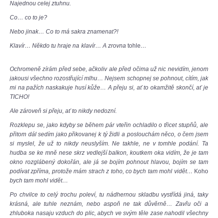
Najednou celej ztuhnu.
Co… co to je?
Nebo jinak… Co to má sakra znamenat?!
Klavír… Někdo tu hraje na klavír… A zrovna
tohle
…
Ochromeně zírám před sebe, ačkoliv ale před očima už nic nevidím, jenom
jakousi všechno rozostřující mlhu… Nejsem schopnej se pohnout, cítím, jak
mi na pažích naskakuje husí kůže… A přeju si, ať to okamžitě skončí, ať je
TICHO!
Ale zároveň si přeju, ať to nikdy nedozní.
Rozklepu se, jako kdyby se během pár vteřin ochladilo o třicet stupňů, ale
přitom dál sedím jako přikovanej k tý židli a poslouchám něco, o čem jsem
si myslel, že už to nikdy neuslyším. Ne takhle, ne v tomhle podání. Ta
hudba se ke mně nese skrz vedlejší balkon, koutkem oka vidím, že je tam
okno rozglábený dokořán, ale já se bojím pohnout hlavou, bojím se tam
podívat zpříma, protože mám strach z toho, co bych tam mohl vidět…
Koho
bych tam mohl vidět…
Po chvilce to celý trochu poleví, tu nádhernou skladbu vystřídá jiná, taky
krásná, ale tuhle neznám, nebo aspoň ne tak důvěrně… Zavřu oči a
zhluboka nasaju vzduch do plic, abych ve svým těle zase nahodil všechny