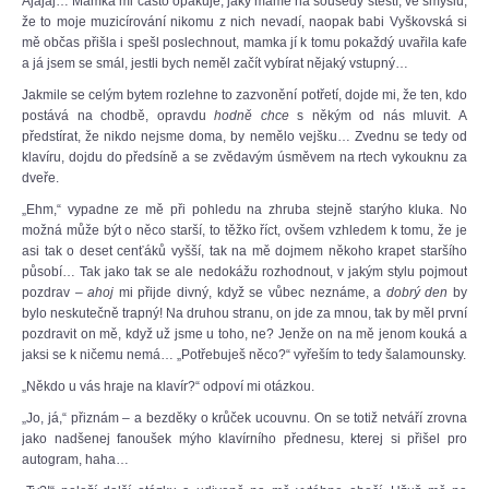
Ajajaj… Mamka mi často opakuje, jaký máme na sousedy štěstí, ve smyslu,
že to moje muzicírování nikomu z nich nevadí, naopak babi Vyškovská si
mě občas přišla i spešl poslechnout, mamka jí k tomu pokaždý uvařila kafe
a já jsem se smál, jestli bych neměl začít vybírat nějaký vstupný…
Jakmile se celým bytem rozlehne to zazvonění potřetí, dojde mi, že ten, kdo
postává na chodbě, opravdu
hodně chce
s někým od nás mluvit. A
předstírat, že nikdo nejsme doma, by nemělo vejšku… Zvednu se tedy od
klavíru, dojdu do předsíně a se zvědavým úsměvem na rtech vykouknu za
dveře.
„Ehm,“ vypadne ze mě při pohledu na zhruba stejně starýho kluka. No
možná může být o něco starší, to těžko říct, ovšem vzhledem k tomu, že je
asi tak o deset cenťáků vyšší, tak na mě dojmem někoho krapet staršího
působí… Tak jako tak se ale nedokážu rozhodnout, v jakým stylu pojmout
pozdrav –
ahoj
mi přijde divný, když se vůbec neznáme, a
dobrý den
by
bylo neskutečně trapný! Na druhou stranu, on jde za mnou, tak by měl první
pozdravit on mě, když už jsme u toho, ne? Jenže on na mě jenom kouká a
jaksi se k ničemu nemá… „Potřebuješ něco?“ vyřeším to tedy šalamounsky.
„Někdo u vás hraje na klavír?“ odpoví mi otázkou.
„Jo, já,“ přiznám – a bezděky o krůček ucouvnu. On se totiž netváří zrovna
jako nadšenej fanoušek mýho klavírního přednesu, kterej si přišel pro
autogram, haha…