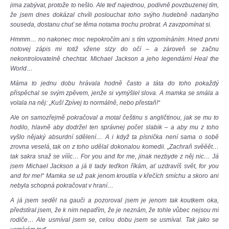
jima zabývat, protože to
nešlo
. Ale teď najednou, podivně povzbuzenej tím,
že jsem dnes dokázal chvíli poslouchat toho svýho hudebně nadanýho
souseda, dostanu chuť se těma notama trochu probrat. A zavzpomínat si.
Hmmm… no nakonec moc nepokročím ani s tím vzpomínáním. Hned první
notovej zápis mi totiž vžene slzy do očí – a zároveň se začnu
nekontrolovatelně chechtat. Michael Jackson a jeho legendární Heal the
World…
Máma to jednu dobu hrávala hodně často a táta do toho pokaždý
přispěchal se svým zpěvem, jenže si vymýšlel slova. A mamka se smála a
volala na něj: „Kuš! Zpívej to normálně, nebo přestaň!“
Ale on samozřejmě pokračoval a motal češtinu s angličtinou, jak se mu to
hodilo, hlavně aby dodržel ten správnej počet slabik – a aby mu z toho
vyšlo nějaký absurdní sdělení… A i když ta písnička není sama o sobě
zrovna veselá, tak on z toho udělal dokonalou komedii. „Zachraň svěěět…
tak sakra snaž se víííc… For you and for me, jinak nezbyde z něj nic… Já
jsem Michael Jackson a já ti tady teďkon říkám, ať uzdravíš svět, for you
and for me!“ Mamka se už pak jenom kroutila v křečích smíchu a skoro ani
nebyla schopná pokračovat v hraní…
A já jsem seděl na gauči a pozoroval jsem je jenom tak koutkem oka,
předstíral jsem, že k nim nepatřím, že je neznám, že tohle vůbec nejsou mí
rodiče… Ale usmíval jsem se, celou dobu jsem se usmíval. Tak jako se