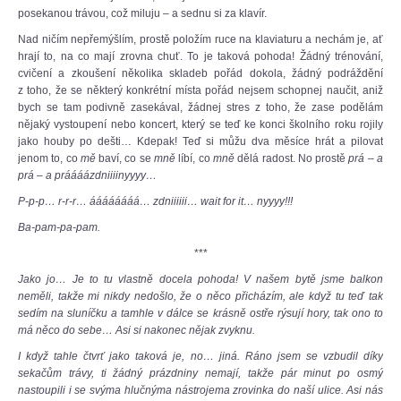
posekanou trávou, což miluju – a sednu si za klavír.
Nad ničím nepřemýšlím, prostě položím ruce na klaviaturu a nechám je, ať
hrají to, na co mají zrovna chuť. To je taková pohoda! Žádný trénování,
cvičení a zkoušení několika skladeb pořád dokola, žádný podráždění
z toho, že se některý konkrétní místa pořád nejsem schopnej naučit, aniž
bych se tam podivně zasekával, žádnej stres z toho, že zase podělám
nějaký vystoupení nebo koncert, který se teď ke konci školního roku rojily
jako houby po dešti… Kdepak! Teď si můžu dva měsíce hrát a pilovat
jenom to, co
mě
baví, co se
mně
líbí, co
mně
dělá radost. No prostě
prá – a
prá – a práááázdniiiinyyyy…
P-p-p… r-r-r… áááááááá… zdniiiiii… wait for it… nyyyy!!!
Ba-pam-pa-pam.
***
Jako jo… Je to tu vlastně docela pohoda! V našem bytě jsme balkon
neměli, takže mi nikdy nedošlo, že o něco přicházím, ale když tu teď tak
sedím na sluníčku a tamhle v dálce se krásně ostře rýsují hory, tak ono to
má něco do sebe… Asi si nakonec nějak zvyknu.
I když tahle čtvrť jako taková je, no… jiná. Ráno jsem se vzbudil díky
sekačům trávy, ti žádný prázdniny nemají, takže pár minut po osmý
nastoupili i se svýma hlučnýma nástrojema zrovinka do naší ulice. Asi nás