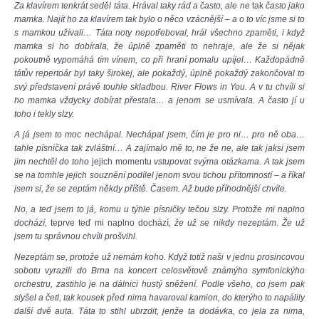
Za klavírem tenkrát seděl táta. Hrával taky rád a často, ale ne
tak
často jako
mamka. Najít ho za klavírem tak bylo o něco vzácnější – a o to víc jsme si to
s mamkou užívali… Táta noty nepotřeboval, hrál všechno zpaměti, i když
mamka si ho dobírala, že úplně zpaměti to nehraje, ale že si nějak
pokoutně vypomáhá tím vínem, co při hraní pomalu upíjel… Každopádně
tátův repertoár byl taky širokej, ale pokaždý, úplně pokaždý zakončoval to
svý představení právě touhle skladbou. River Flows in You. A v tu chvíli si
ho mamka vždycky dobírat přestala… a jenom se usmívala. A často jí u
toho i tekly slzy.
A já jsem to moc nechápal. Nechápal jsem, čím je pro ni… pro ně oba…
tahle písnička tak zvláštní… A zajímalo mě to, ne že ne, ale tak jaksi jsem
jim nechtěl do toho
jejich momentu
vstupovat svýma otázkama. A tak jsem
se na tomhle jejich souznění podílel jenom svou tichou přítomností – a říkal
jsem si, že se zeptám někdy příště. Časem. Až bude příhodnější chvíle.
No, a teď jsem to já, komu u týhle písničky tečou slzy. Protože mi naplno
dochází,
teprve teď mi naplno dochází
, že už se nikdy nezeptám. Že už
jsem tu správnou chvíli prošvihl.
Nezeptám se, protože už nemám koho. Když totiž naši v jednu prosincovou
sobotu vyrazili do Brna na koncert celosvětově známýho symfonickýho
orchestru, zastihlo je na dálnici hustý sněžení. Podle všeho, co jsem pak
slyšel a četl, tak kousek před nima havaroval kamion, do kterýho to napálily
další dvě auta. Táta to stihl ubrzdit, jenže ta dodávka, co jela za nima,