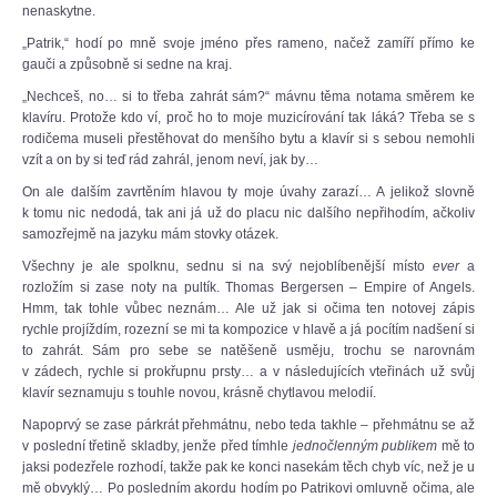
nenaskytne.
„Patrik,“ hodí po mně svoje jméno přes rameno, načež zamíří přímo ke
gauči a způsobně si sedne na kraj.
„Nechceš, no… si to třeba zahrát sám?“ mávnu těma notama směrem ke
klavíru. Protože kdo ví, proč ho to moje muzicírování tak láká? Třeba se s
rodičema museli přestěhovat do menšího bytu a klavír si s sebou nemohli
vzít a on by si teď rád zahrál, jenom neví, jak by…
On ale dalším zavrtěním hlavou ty moje úvahy zarazí… A jelikož slovně
k tomu nic nedodá, tak ani já už do placu nic dalšího nepřihodím, ačkoliv
samozřejmě na jazyku mám stovky otázek.
Všechny je ale spolknu, sednu si na svý nejoblíbenější místo
ever
a
rozložím si zase noty na pultík. Thomas Bergersen – Empire of Angels.
Hmm, tak tohle vůbec neznám… Ale už jak si očima ten notovej zápis
rychle projíždím, rozezní se mi ta kompozice v hlavě a já pocítím nadšení si
to zahrát. Sám pro sebe se natěšeně usměju, trochu se narovnám
v zádech, rychle si prokřupnu prsty… a v následujících vteřinách už svůj
klavír seznamuju s touhle novou, krásně chytlavou melodií.
Napoprvý se zase párkrát přehmátnu, nebo teda takhle – přehmátnu se až
v poslední třetině skladby, jenže před tímhle
jednočlenným publikem
mě to
jaksi podezřele rozhodí, takže pak ke konci nasekám těch chyb víc, než je u
mě obvyklý… Po posledním akordu hodím po Patrikovi omluvně očima, ale