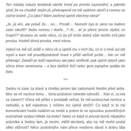
Ten mladej virtuóz tentokrát otevře hned po prvním zazvonění, a jakmile
zjistí, že na chodbě stojím já, překvapeně na mě vytáhne obočí a rovnou se
začne bránit: „Co jako? Mám zavřený úplně všechny okna!“
„Jo, já vím, ale právě že… no… Prostě… Nemohl bys to okno na balkon
zase otevřít? Nebo rovnou i dveře…? Ať… ať je přece jenom slyšet, co
hraješ?“ dostanu ze sebe něco, co by při troše dobrý vůle mohlo znít jako
prosba. Hodně
divná
prosba, mezi náma.
Vykulí na mě oči ještě o něco víc a úplně mu v nich čtu, co si o mně asi tak
myslí a kam mě pravděpodobně hned v příští vteřině pošle… Ale on mě
překvapí. Zatváří se totiž najednou tak jaksi smířeně, pak úplně stejně jako
včera trhne ramenama – a bez dalších řečí nebo gest zapadne zpátky do
bytu.
***
Sednu si zase za klavír a chvilku jenom tak zadumaně hledím před sebe.
Moc se mi nechce tomu… tomu
pošukovi
odvedle vyhovět… Kdo ví, co má
za lubem?! Včera mě přišel v podstatě seřvat, že mě poslouchat nechce a
nehodlá, a teď najednou z ničeho nic úplně otočil? Co když si to mý
koncertování hodlá natáčet na mobil a potom to se spoustou posměšných
poznámek vystaví někde na Insta? Nebo co když si pozval domů nějakýho
právníka a budou tam, já nevím, měřit decibely, aby na mě mohli podat
ofiko stížnost? Něco podobnýho nám přece nedávno dával k dobru táta