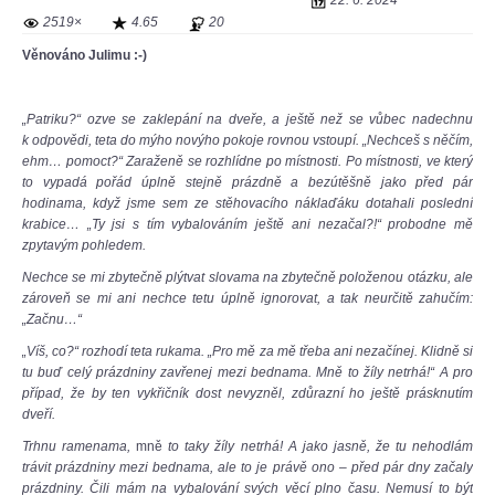
22. 6. 2024
2519×
4.65
20
Věnováno Julimu :-)
„Patriku?“ ozve se zaklepání na dveře, a ještě než se vůbec nadechnu
k odpovědi, teta do mýho novýho pokoje rovnou vstoupí. „Nechceš s něčím,
ehm… pomoct?“ Zaraženě se rozhlídne po místnosti. Po místnosti, ve který
to vypadá pořád úplně stejně prázdně a bezútěšně jako před pár
hodinama, když jsme sem ze stěhovacího náklaďáku dotahali poslední
krabice… „Ty jsi s tím vybalováním ještě ani nezačal?!“ probodne mě
zpytavým pohledem.
Nechce se mi zbytečně plýtvat slovama na zbytečně položenou otázku, ale
zároveň se mi ani nechce tetu úplně ignorovat, a tak neurčitě zahučím:
„Začnu…“
„Víš, co?“ rozhodí teta rukama. „Pro mě za mě třeba ani nezačínej. Klidně si
tu buď celý prázdniny zavřenej mezi bednama. Mně to žíly netrhá!“ A pro
případ, že by ten vykřičník dost nevyzněl, zdůrazní ho ještě prásknutím
dveří.
Trhnu ramenama,
mně
to taky žíly netrhá! A jako jasně, že tu nehodlám
trávit prázdniny mezi bednama, ale to je právě ono – před pár dny začaly
prázdniny. Čili mám na vybalování svých věcí plno času. Nemusí to být