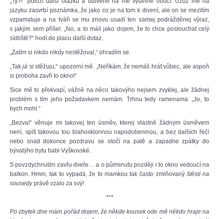
„Ty?!“ položí další otázku a udiveně na mě vytáhne obočí. Užuž mě na
jazyku zasvrbí poznámka, že jako co je na tom k divení, ale on se mezitím
vzpamatuje a na tváři se mu znovu usadí ten samej podrážděnej výraz,
s jakým sem přišel. „No, a to máš jako dojem, že to chce poslouchat celý
sídliště?“ hodí do placu další dotaz.
„Zatím si nikdo nikdy nestěžoval,“ ohradím se.
„Tak
já
si stěžuju,“ upozorní mě. „Neříkám, že nemáš hrát vůbec, ale aspoň
si proboha zavři to okno!“
Sice mě to překvapí, vážně na něco takovýho nejsem zvyklej, ale žádnej
problém s tím jeho požadavkem nemám. Trhnu tedy ramenama: „Jo, to
bych mohl.“
„Bezva!“ věnuje mi takovej ten úsměv, kterej vlastně žádným úsměvem
není, spíš takovou tou blahosklonnou napodobeninou, a bez dalších řečí
nebo snad dokonce pozdravu se otočí na patě a zapadne zpátky do
bývalýho bytu babi Vyškovské.
S povzdychnutím zavřu dveře… a o půlminutu později i to okno vedoucí na
balkon. Hmm, tak to vypadá, že to mamkou tak často zmiňovaný
štěstí na
sousedy
právě vzalo za svý!
***
Po zbytek dne mám pořád dojem, že někde kousek ode mě někdo hraje na