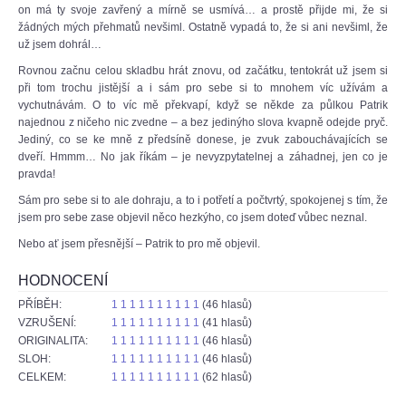
on má ty svoje zavřený a mírně se usmívá… a prostě přijde mi, že si
žádných mých přehmatů nevšiml. Ostatně vypadá to, že si ani nevšiml, že
už jsem dohrál…
Rovnou začnu celou skladbu hrát znovu, od začátku, tentokrát už jsem si
při tom trochu jistější a i sám pro sebe si to mnohem víc užívám a
vychutnávám. O to víc mě překvapí, když se někde za půlkou Patrik
najednou z ničeho nic zvedne – a bez jedinýho slova kvapně odejde pryč.
Jediný, co se ke mně z předsíně donese, je zvuk zabouchávajících se
dveří. Hmmm… No jak říkám – je nevyzpytatelnej a záhadnej, jen co je
pravda!
Sám pro sebe si to ale dohraju, a to i potřetí a počtvrtý, spokojenej s tím, že
jsem pro sebe zase objevil něco hezkýho, co jsem doteď vůbec neznal.
Nebo ať jsem přesnější – Patrik to pro mě objevil.
HODNOCENÍ
PŘÍBĚH:
1
1
1
1
1
1
1
1
1
1
(46 hlasů)
VZRUŠENÍ:
1
1
1
1
1
1
1
1
1
1
(41 hlasů)
ORIGINALITA:
1
1
1
1
1
1
1
1
1
1
(46 hlasů)
SLOH:
1
1
1
1
1
1
1
1
1
1
(46 hlasů)
CELKEM:
1
1
1
1
1
1
1
1
1
1
(62 hlasů)