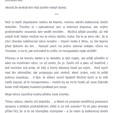
usmívám teď.
Akorát že tenkrát ten můj úsměv nebyl slanej.
***
Než si další dopoledne sednu ke klavíru, rovnou otevřu balkonový dveře
dokořán. Troufnu si i vykouknout ven a mrknout doprava, ale svýho
podivínskýho souseda tam sedět nevidím… Možná přijde později, až mě
uslyší hrát. Nebo možná mu to včera stačilo, haha. No to je jeho věc. Já si
chci dneska natrénovat něco novýho – hlavní motiv k filmu, co šel teprve
před týdnem do kin… Narazil jsem na jedno
tutorial
videjko včera na
Youtube, a na to, jak úchvatně to znělo, to nevypadalo nijak složitě!
Přinesu si ke klavíru tablet a tu skladbu si tam najdu, ale ještě předtím si
dám na rozehrání něco, co už umím, že jo. Zavřu oči a jako už tradičně, i
teď nechám svý prsty, ať bílý a černý klávesy hladí po svým… Aniž bych
nad tím přemýšlel, tak pospojuju pár motivů, který znám, celý to ještě
jednou zopakuju… A týjo, to vůbec nezní špatně! Možná bych si to měl
radši zapsat, ať to nezapomenu – mohlo by se mi to hodit, až zase Zdeněk
bude chtít nějakej hudební podklad pro svoje…
Moje lehce zasněný úvahy přetne zvuk zvonku.
Trhnu sebou, otevřu oči dokořán… a tělem mi projede nevěřícný pobavení
spojený s lehkým podrážděním.
Dělá si ze mě srandu?
To mi jako dneska
přišel říct, že si to od včerejška rozmyslel – a že mám ty balkonový dveře