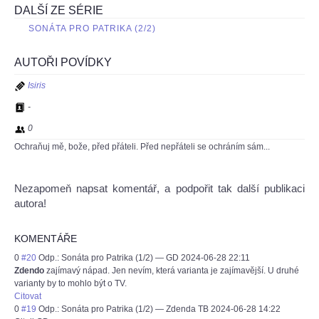
DALŠÍ ZE SÉRIE
SONÁTA PRO PATRIKA (2/2)
AUTOŘI POVÍDKY
Isiris
-
0
Ochraňuj mě, bože, před přáteli. Před nepřáteli se ochráním sám...
Nezapomeň napsat komentář, a podpořit tak další publikaci
autora!
KOMENTÁŘE
0
#20
Odp.: Sonáta pro Patrika (1/2)
—
GD
2024-06-28 22:11
Zdendo
zajímavý nápad. Jen nevím, která varianta je zajímavější. U druhé
varianty by to mohlo být o TV.
Citovat
0
#19
Odp.: Sonáta pro Patrika (1/2)
—
Zdenda TB
2024-06-28 14:22