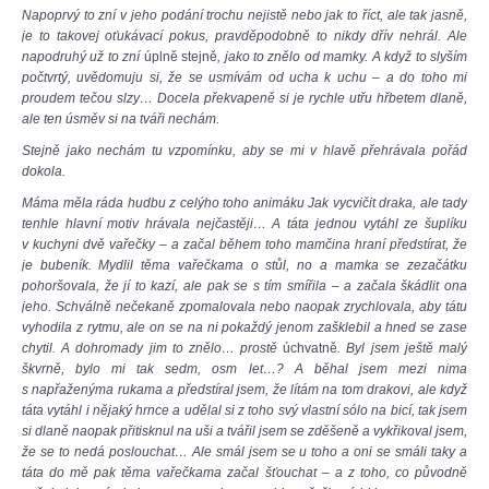
Napoprvý to zní v jeho podání trochu nejistě nebo jak to říct, ale tak jasně,
je to takovej oťukávací pokus, pravděpodobně to nikdy dřív nehrál. Ale
napodruhý už to zní
úplně stejně
, jako to znělo od mamky. A když to slyším
počtvrtý, uvědomuju si, že se usmívám od ucha k uchu – a do toho mi
proudem tečou slzy… Docela překvapeně si je rychle utřu hřbetem dlaně,
ale ten úsměv si na tváři nechám.
Stejně jako nechám tu vzpomínku, aby se mi v hlavě přehrávala pořád
dokola.
Máma měla ráda hudbu z celýho toho animáku Jak vycvičit draka, ale tady
tenhle hlavní motiv hrávala nejčastěji… A táta jednou vytáhl ze šuplíku
v kuchyni dvě vařečky – a začal během toho mamčina hraní předstírat, že
je bubeník. Mydlil těma vařečkama o stůl, no a mamka se zezačátku
pohoršovala, že jí to kazí, ale pak se s tím smířila – a začala škádlit ona
jeho. Schválně nečekaně zpomalovala nebo naopak zrychlovala, aby tátu
vyhodila z rytmu, ale on se na ni pokaždý jenom zašklebil a hned se zase
chytil. A dohromady jim to znělo… prostě
úchvatně
. Byl jsem ještě malý
škvrně, bylo mi tak sedm, osm let…? A běhal jsem mezi nima
s napřaženýma rukama a předstíral jsem, že lítám na tom drakovi, ale když
táta vytáhl i nějaký hrnce a udělal si z toho svý vlastní sólo na bicí, tak jsem
si dlaně naopak přitisknul na uši a tvářil jsem se zděšeně a vykřikoval jsem,
že se to nedá poslouchat… Ale smál jsem se u toho a oni se smáli taky a
táta do mě pak těma vařečkama začal šťouchat – a z toho, co původně