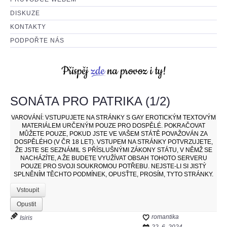
DISKUZE
KONTAKTY
PODPOŘTE NÁS
SONÁTA PRO PATRIKA (1/2)
VAROVÁNÍ:
VSTUPUJETE NA STRÁNKY S GAY EROTICKÝM TEXTOVÝM
MATERIÁLEM URČENÝM POUZE PRO DOSPĚLÉ. POKRAČOVAT
MŮŽETE POUZE, POKUD JSTE VE VAŠEM STÁTĚ POVAŽOVÁN ZA
DOSPĚLÉHO (V ČR 18 LET). VSTUPEM NA STRÁNKY POTVRZUJETE,
ŽE JSTE SE SEZNÁMIL S PŘÍSLUŠNÝMI ZÁKONY STÁTU, V NĚMŽ SE
NACHÁZÍTE, A ŽE BUDETE VYUŽÍVAT OBSAH TOHOTO SERVERU
POUZE PRO SVOJI SOUKROMOU POTŘEBU. NEJSTE-LI SI JISTÝ
SPLNĚNÍM TĚCHTO PODMÍNEK, OPUSŤTE, PROSÍM, TYTO STRÁNKY.
Vstoupit
Opustit
romantika
Isiris