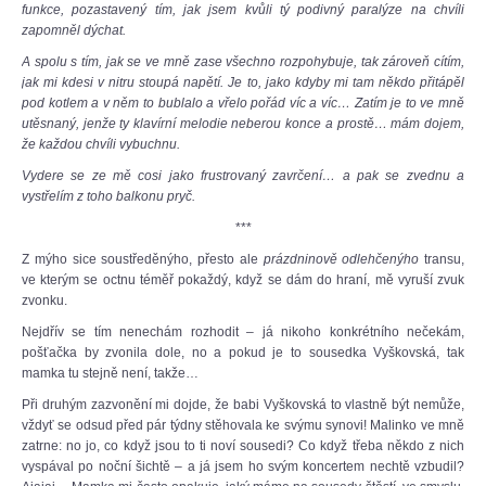
funkce, pozastavený tím, jak jsem kvůli tý podivný paralýze na chvíli
zapomněl dýchat.
A spolu s tím, jak se ve mně zase všechno rozpohybuje, tak zároveň cítím,
jak mi kdesi v nitru stoupá napětí. Je to, jako kdyby mi tam někdo přitápěl
pod kotlem a v něm to bublalo a vřelo pořád víc a víc… Zatím je to ve mně
utěsnaný, jenže ty klavírní melodie neberou konce a prostě… mám dojem,
že každou chvíli vybuchnu.
Vydere se ze mě cosi jako frustrovaný zavrčení… a pak se zvednu a
vystřelím z toho balkonu pryč.
***
Z mýho sice soustředěnýho, přesto ale
prázdninově odlehčenýho
transu,
ve kterým se octnu téměř pokaždý, když se dám do hraní, mě vyruší zvuk
zvonku.
Nejdřív se tím nenechám rozhodit – já nikoho konkrétního nečekám,
pošťačka by zvonila dole, no a pokud je to sousedka Vyškovská, tak
mamka tu stejně není, takže…
Při druhým zazvonění mi dojde, že babi Vyškovská to vlastně být nemůže,
vždyť se odsud před pár týdny stěhovala ke svýmu synovi! Malinko ve mně
zatrne: no jo, co když jsou to ti noví sousedi? Co když třeba někdo z nich
vyspával po noční šichtě – a já jsem ho svým koncertem nechtě vzbudil?