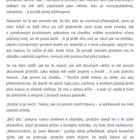
přeháním, jenže i tak – nemůžu si pomoct, ale i během těch pár kraťučkých
setkání na mě stihl zapůsobit jako někdo, kdo je nevyzpytatelnej,
záhadnej… a prostě plnej překvapení.
Nakonec se to ale semele tak, že ten, kdo se zachová překvapivě, jsem
já
sám
. Když se totiž něco po půl jedenácté zase ozve zvuk zvonku, tak
s usměvavým pozdravem vykouknu na chodbu, vrátím sousedovi včera
půjčený noty, on mi podá další… A já ještě dřív, než se otočí jak na obrtlíku,
otevřu rozmáchlým gestem dveře víc dokořán a o krok ustoupím, abych mu
dal najevo, že může jít dál. Jestli chce. Že prostě nemám problém mu tu
skladbu odehrát napřímo, nemusí mě poslouchat přes balkon.
Je na něm vidět, jak ho to zarazí, asi pět dlouhých vteřin si mě jenom
zkoumavě prohlíží, jako kdyby mě viděl poprvý v životě… A pak potichu
hlesne: „Tak jenom na chvilku…“ Rychle ještě mrkne za sebe, asi aby
překontroloval, že dveře do jejich bytu jsou zavřený, a krátkým poplácáním
přes kapsu si zřejmě ověřuje, že má s sebou klíče – a pak už vejde k nám
do předsíně a skopne z bosých nohou pantofle.
„Klidně si je nech,“ řeknu, ale on jenom zavrtí hlavou – a vyčkávavě na mně
zakotví očima.
„Běž dál,“ pokynu rukou směrem k obýváku, protože obejít ho v té úzké
předsíňce, když postává přímo u širokýho botníku, by bylo dost nešikovný.
„Mimochodem, já jsem Marian,“ využiju téhle příležitosti, abych konečně
zjistil, jak se jmenuje, protože mám dojem, že lepší šance už se