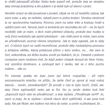
tu chtěli jaksepatří přivítat. Nebo teda aspoň mě, protože teta se strejdou
taky nemají prázdniny a tím pádem v tý době byli už dávno v práci.
Nemělo smysl se dál povalovat v posteli, nějak se mi už nedařilo zabrat, tak
jsem vstal, a aby se neřeklo, vybalil jsem si jednu krabici. Shodou okolností
tu se sportovníma hadrama. Rovnou jsem na sebe triko a kraťasy hodil a
vyběhl jsem ven. Nevzal jsem si tentokrát ani sluchátka do uší – ne že bych
nevěděl, kde je mám, o těch mám přehled vždycky, protože bez hudby si
svůj život nedokážu tak úplně představit – ale chtěl jsem to místo, kam jsme
se přestěhovali, poznat všema smyslama. Jak to tady vypadá, jak to tady
zní
. O vůních bych se radši nezmiňoval, protože díky nedalekýmu pivovaru
a lehkýmu větříku, kterej pofukoval přímo z toho směru, no… Ale vem to
čert, velkoměsta asi těžko budou vonět po fialkách, že jo. Ostatně v jednom
cestopise jsem nedávno četl, že když jeden chlapík dorazil do New Yorku,
svý vysněný destinace, a vystoupil tam z taxíku, tak se z toho puchu
málem… víte co.
Po návratu zpátky do bytu jsem byl lehce rozpačitej – při mým
seznamovacím kolečku mi přišlo, že tahle čtvrť je oproti tý
mojí rodný
taková… nevím, zanedbanější? Že prostě u nás to bylo hezčí, čistší, ale
taky čímsi zajímavější nebo jak to říct. No jo, jenže doktor holt řekl
„doporučil bych vám se přestěhovat“, a teta slyšela: „Přestěhujte se!!!!!“ Jo,
jsem si jistej, že to slyšela i včetně všech těch vykřičníků. A tak jsme holt
tady. Ale jak říkám, ten balkon má něco do sebe, a umím si představit, že…