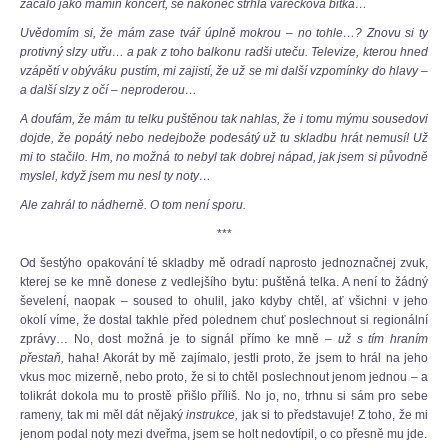
začalo jako mámin koncert, se nakonec strhla vařečková bitka…
Uvědomím si, že mám zase tvář úplně mokrou – no tohle…? Znovu si ty
protivný slzy utřu… a pak z toho balkonu radši uteču. Televize, kterou hned
vzápětí v obýváku pustím, mi zajistí, že už se mi další vzpomínky do hlavy –
a další slzy z očí – neproderou…
A doufám, že mám tu telku puštěnou tak nahlas, že i tomu mýmu sousedovi
dojde, že popátý nebo nedejbože podesátý už tu skladbu hrát nemusí! Už
mi to stačilo. Hm, no možná to nebyl tak dobrej nápad, jak jsem si původně
myslel, když jsem mu nesl ty noty…
Ale zahrál to nádherně. O tom není sporu.
***
Od šestýho opakování té skladby mě odradí naprosto jednoznačnej zvuk,
kterej se ke mně donese z vedlejšího bytu: puštěná telka. A není to žádný
ševelení, naopak – soused to ohulil, jako kdyby chtěl, ať všichni v jeho
okolí víme, že dostal takhle před polednem chuť poslechnout si regionální
zprávy… No, dost možná je to signál přímo ke mně –
už s tím hraním
přestaň,
haha! Akorát by mě zajímalo, jestli proto, že jsem to hrál na jeho
vkus moc mizerně, nebo proto, že si to chtěl poslechnout jenom jednou – a
tolikrát dokola mu to prostě přišlo příliš. No jo, no, trhnu si sám pro sebe
rameny, tak mi měl dát nějaký
instrukce,
jak si to představuje! Z toho, že mi
jenom podal noty mezi dveřma, jsem se holt nedovtípil, o co přesně mu jde.