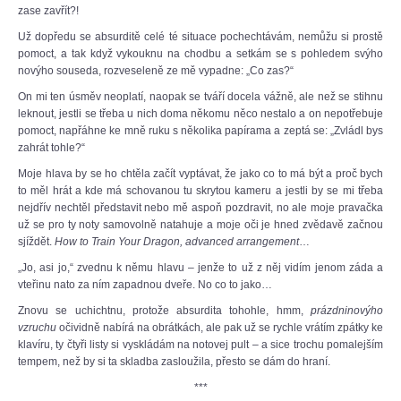
zase zavřít?!
Už dopředu se absurditě celé té situace pochechtávám, nemůžu si prostě
pomoct, a tak když vykouknu na chodbu a setkám se s pohledem svýho
novýho souseda, rozveseleně ze mě vypadne: „Co zas?“
On mi ten úsměv neoplatí, naopak se tváří docela vážně, ale než se stihnu
leknout, jestli se třeba u nich doma někomu něco nestalo a on nepotřebuje
pomoct, napřáhne ke mně ruku s několika papírama a zeptá se: „Zvládl bys
zahrát tohle?“
Moje hlava by se ho chtěla začít vyptávat, že jako co to má být a proč bych
to měl hrát a kde má schovanou tu skrytou kameru a jestli by se mi třeba
nejdřív nechtěl představit nebo mě aspoň pozdravit, no ale moje pravačka
už se pro ty noty samovolně natahuje a moje oči je hned zvědavě začnou
sjíždět.
How to Train Your Dragon, advanced arrangement
…
„Jo, asi jo,“ zvednu k němu hlavu – jenže to už z něj vidím jenom záda a
vteřinu nato za ním zapadnou dveře. No co to jako…
Znovu se uchichtnu, protože absurdita tohohle, hmm,
prázdninovýho
vzruchu
očividně nabírá na obrátkách, ale pak už se rychle vrátím zpátky ke
klavíru, ty čtyři listy si vyskládám na notovej pult – a sice trochu pomalejším
tempem, než by si ta skladba zasloužila, přesto se dám do hraní.
***