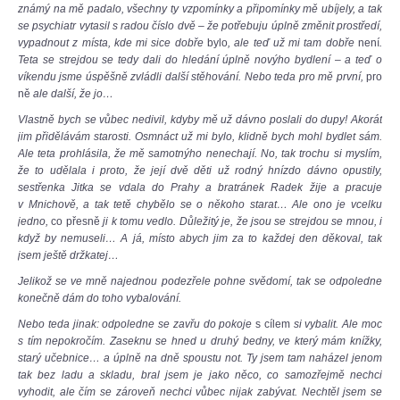
známý na mě padalo, všechny ty vzpomínky a připomínky mě ubíjely, a tak
se psychiatr vytasil s radou číslo dvě – že potřebuju úplně změnit prostředí,
vypadnout z místa, kde mi sice dobře
bylo
, ale teď už mi tam dobře
není
.
Teta se strejdou se tedy dali do hledání úplně novýho bydlení – a teď o
víkendu jsme úspěšně zvládli další stěhování. Nebo teda pro mě první,
pro
ně
ale další, že jo…
Vlastně bych se vůbec nedivil, kdyby mě už dávno poslali do dupy! Akorát
jim přidělávám starosti. Osmnáct už mi bylo, klidně bych mohl bydlet sám.
Ale teta prohlásila, že mě samotnýho nenechají. No, tak trochu si myslím,
že to udělala i proto, že její dvě děti už rodný hnízdo dávno opustily,
sestřenka Jitka se vdala do Prahy a bratránek Radek žije a pracuje
v Mnichově, a tak tetě chybělo se o někoho starat… Ale ono je vcelku
jedno,
co přesně
ji k tomu vedlo. Důležitý je, že jsou se strejdou se mnou, i
když by nemuseli… A já, místo abych jim za to každej den děkoval, tak
jsem ještě držkatej…
Jelikož se ve mně najednou podezřele pohne svědomí, tak se odpoledne
konečně dám do toho vybalování.
Nebo teda jinak: odpoledne se zavřu do pokoje
s cílem
si vybalit. Ale moc
s tím nepokročím. Zaseknu se hned u druhý bedny, ve který mám knížky,
starý učebnice… a úplně na dně spoustu not. Ty jsem tam naházel jenom
tak bez ladu a skladu, bral jsem je jako něco, co samozřejmě nechci
vyhodit, ale čím se zároveň nechci vůbec nijak zabývat. Nechtěl jsem se