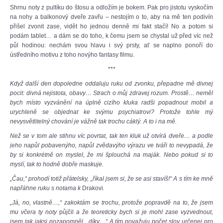
Shrnu noty z pultíku do štosu a odložím je bokem. Pak pro jistotu vyskočím
na nohy a balkonový dveře zavřu – nestojím o to, aby na mě ten podivín
přišel zvonit zase, vidět ho jednou denně mi fakt stačí! No a potom si
podám tablet… a dám se do toho, k čemu jsem se chystal už před víc než
půl hodinou: nechám svou hlavu i svý prsty, ať se naplno ponoří do
ústředního motivu z toho novýho fantasy filmu.
***
Když další den dopoledne oddaluju ruku od zvonku, přepadne mě divnej
pocit: divná nejistota, obavy… Strach o můj zdravej rozum. Prostě… neměl
bych místo vyzvánění na úplně cizího kluka radši popadnout mobil a
urychleně se objednat ke svýmu psychiatrovi? Protože tohle mý
nevysvětlitelný chování je vážně tak trochu cáklý. A to i na mě.
Než se v tom ale stihnu víc povrtat, tak ten kluk už otvírá dveře… a podle
jeho napůl pobavenýho, napůl zvědavýho výrazu ve tváři to nevypadá, že
by si konkrétně on myslel, že mi šplouchá na maják. Nebo pokud si to
myslí, tak to hodně dobře maskuje.
„Čau,“ prohodí totiž přátelsky, „říkal jsem si, že se asi stavíš!“ A s tím ke mně
napřáhne ruku s notama k
Drakovi
.
„Já, no, vlastně…,“ zakoktám se trochu, protože popravdě na to, že jsem
mu včera ty noty
půjčil
a že teoreticky bych si je mohl zase vyzvednout,
jsem tak jaksi pozapomněl, „díky…“ A tím považuju počet slov určenej pro