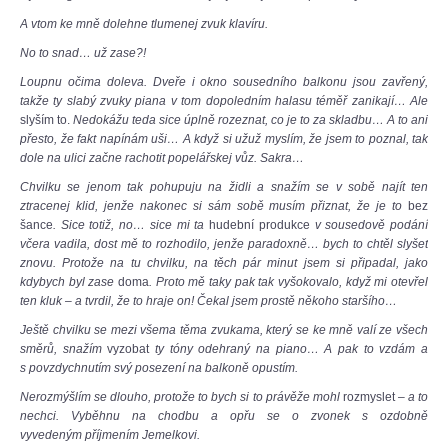
A vtom ke mně dolehne tlumenej zvuk klavíru.
No to snad… už zase?!
Loupnu očima doleva. Dveře i okno sousedního balkonu jsou zavřený,
takže ty slabý zvuky piana v tom dopoledním halasu téměř zanikají… Ale
slyším to.
Nedokážu teda sice úplně rozeznat, co je to za skladbu… A to ani
přesto, že fakt napínám uši… A když si užuž myslím, že jsem to poznal, tak
dole na ulici začne rachotit popelářskej vůz. Sakra…
Chvilku se jenom tak pohupuju na židli a snažím se v sobě najít ten
ztracenej klid, jenže nakonec si sám sobě musím přiznat, že je to
bez
šance
. Sice totiž, no… sice mi ta
hudební produkce
v sousedově podání
včera vadila, dost mě to rozhodilo, jenže paradoxně… bych to chtěl slyšet
znovu. Protože na tu chvilku, na těch pár minut jsem si připadal, jako
kdybych byl zase
doma
. Proto mě taky pak tak vyšokovalo, když mi otevřel
ten kluk – a tvrdil, že to hraje on! Čekal jsem prostě někoho staršího…
Ještě chvilku se mezi všema těma zvukama, který se ke mně valí ze všech
směrů, snažím
vyzobat
ty tóny odehraný na piano… A pak to vzdám a
s povzdychnutím svý posezení na balkoně opustím.
Nerozmýšlím se dlouho, protože to bych si to právěže mohl
rozmyslet
– a to
nechci. Vyběhnu na chodbu a opřu se o zvonek s ozdobně
vyvedeným příjmením Jemelkovi.