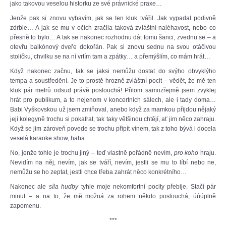
jako takovou veselou historku ze své právnické praxe…
Jenže pak si znovu vybavím, jak se ten kluk tvářil. Jak vypadal podivně
zdrble… A jak se mu v očích zračila taková zvláštní naléhavost, nebo co
přesně to bylo… A tak se nakonec rozhodnu dát tomu šanci, zvednu se – a
otevřu balkónový dveře dokořán. Pak si znovu sednu na svou otáčivou
stoličku, chvilku se na ní vrtím tam a zpátky… a přemýšlím, co mám hrát…
Když nakonec začnu, tak se jaksi nemůžu dostat do svýho obvyklýho
tempa a soustředění. Je to prostě hrozně zvláštní pocit – vědět, že mě ten
kluk pár metrů odsud právě poslouchá! Přitom samozřejmě jsem zvyklej
hrát pro publikum, a to nejenom v koncertních sálech, ale i tady doma…
Babi Vyškovskou už jsem zmiňoval, anebo když za mamkou přijdou nějaký
její kolegyně trochu si pokafrat, tak taky většinou chtějí, ať jim něco zahraju.
Když se jim zároveň povede se trochu připít vínem, tak z toho bývá i docela
veselá karaoke show, haha…
No, jenže tohle je trochu jiný – teď vlastně pořádně nevím,
pro koho
hraju.
Nevidím na něj, nevím, jak se tváří, nevím, jestli se mu to líbí nebo ne,
nemůžu se ho zeptat, jestli chce třeba zahrát něco konkrétního…
Nakonec ale
síla hudby
tyhle moje nekomfortní pocity přebije. Stačí pár
minut – a na to, že mě možná za rohem někdo poslouchá, úúúplně
zapomenu.
***