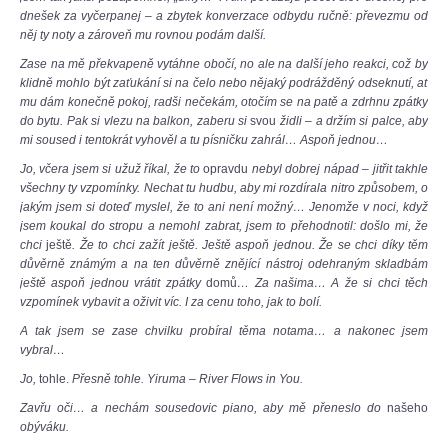
dnešek za vyčerpanej – a zbytek konverzace odbydu ručně: převezmu od
něj ty noty a zároveň mu rovnou podám další.
Zase na mě překvapeně vytáhne obočí, no ale na další jeho reakci, což by
klidně mohlo být zaťukání si na čelo nebo nějaký podrážděný odseknutí, ať
mu dám konečně pokoj, radši nečekám, otočím se na patě a zdrhnu zpátky
do bytu. Pak si vlezu na balkon, zaberu si
svou
židli – a držím si palce, aby
mi soused i tentokrát vyhověl a tu písničku zahrál… Aspoň jednou…
Jo, včera jsem si užuž říkal, že to
opravdu
nebyl dobrej nápad – jitřit takhle
všechny ty vzpomínky. Nechat tu hudbu, aby mi rozdírala nitro způsobem, o
jakým jsem si doteď myslel, že to ani není možný… Jenomže v noci, když
jsem koukal do stropu a nemohl zabrat, jsem to přehodnotil: došlo mi, že
chci
ještě
. Že to chci zažít ještě. Ještě aspoň jednou. Že se chci díky těm
důvěrně známým a na ten důvěrně znějící nástroj odehraným skladbám
ještě aspoň jednou vrátit zpátky
domů
… Za našima… A že si chci těch
vzpomínek vybavit a oživit víc. I za cenu toho, jak to bolí.
A tak jsem se zase chvilku probíral těma notama… a nakonec jsem
vybral…
Jo,
tohle.
Přesně tohle. Yiruma – River Flows in You.
Zavřu oči… a nechám sousedovic piano, aby mě přeneslo do
našeho
obýváku.