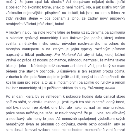
možný, že jsem spal tak dlouho? Asi dospávám nějakej deficit ještě
z posledního školního týdne, jinak to není možný. No, a jak zjistím rychlým
zčeknutím nejnovějších příspěvků na Instáči, tak jsme na tom s lidma ze
třídy všichni stejně – což poznám z toho, že žádný nový příspěvky
neobjevím! Všichni ještě chrní, haha!
V kuchyni najdu na stole kromě talíře se třema už studenýma palačinkama
a sklenice rybízový marmelády i kus linkovanýho papíru, kterej máma
vytrhla z nějakýho mýho sešitu původně nachystanýho na odnos do
modrýho kontejneru a na kterým je jejím typicky roztáhlým písmem
napsaný a třikrát podtržený:
Pro Mariana!
Asi aby si táta, kterej běžně
vstává do práce až hodinu po mamce, náhodou nemyslel, že máma takhle
úkoluje jeho… Následuje totiž seznam asi deseti věcí, pro který se mám
během dne stavit v obchodě. S úsměvem si ten seznam projdu očima,
v duchu k těm položkám doplním ještě asi tři, který si hodlám přihodit do
košíku sám pro sebe, a to už si motám první palačinku do ruličky a jenom
tak, bez marmelády, si ji s požitkem strkám do pusy.
Prázdniny, tralala
…
Po snídani, která by se vzhledem k pokročilé hodině dala označit skoro
spíš za oběd, se chvilku rozhoduju, jestli bych ten nákup neměl odbýt hned,
měl bych potom po zbytek dne klid, ale nakonec nad tím mávnu rukou:
práce nemá nožičky, neuteče! To klavír nohy má, že jo… Sice jsou dřevěný
a neutíkavý, ale nohy to jsou! Až nemožně spokojenej výsledkem svých
nemožných úvah se přesunu do obýváku, otevřu okno dokořán, aby se
sem dostal čerstvej vzduch, kterej mimochodem momentálně voní čerstvě