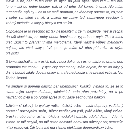
klavír. A ne, není to ten kluk, že bych ho jako slyšel přes zeď – ten hrál
jenom asi do jedný hodiny, pak si od toho dal konečně oraz. Ale mám
jednoduše
slyšiny
– on to ve mně probudil, nevědomky odemkl to, co jsem
v sobě schválně zamkl, a vnitřek mý hlavy teď zaplavujou všechny ty
známý melodie, a taky ty hlasy a ten smích…
Odpoledne je to všechno už tak nesnesitelný, že mi nezbyde, než si vecpat
do uší sluchátka, na nohy obout brusle… a vypadnout pryč. Zkusit tomu
ujet. Zkusit to přeřvat jinýma melodiema. Který vlastně vůbec melodický
nejsou, ale však taky
právě
proto
je mám už přes půl roku ve svým
playlistu.
S těma sluchátkama v uších pak v noci dokonce i usnu, takže se druhej den
probudím tak trochu… psychicky dolámanej. Mám dojem, že se mi díky tý
drsný hudbě zdály docela drsný sny, ale nedokážu si je přesně vybavit. No,
žádná škoda!
Po snídani si dopřeju dalších pár uběhnutých kilásků, vypadá to, že se to
stane mým novým rituálem, minimálně teda přes prázdniny, no a po
návratu do bytu a po rychlý sprše si jdu zase sednout na balkon.
Užívám si takový to typický
velkoměstský ticho
– hluk dopravy, vzdálený
houkání policejních sirén, štěkot venčených psů, pláč dítěte, táhlý kvílení
brusky nebo čeho, asi si někdo z nedaleký garáže udělal dílnu… Ale nic
z toho se mě netýká, na mě nikdo nemluví, nemusím dávat pozor, nemusím
nijak reagovat. Čili to na mě má stejnej efekt jako doopravdický
ticho
.