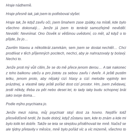
Hraje
nádherně
.
Hraje přesně tak, jak jsem to potřeboval slyšet.
Hraje tak, že když zavřu oči, jsem šmahem zase zpátky, na místě, kde bylo
všechno dokonalý… Jenže já jsem to tenkrát samozřejmě nevěděl.
Neviděl. Nevnímal. Ono člověk si většinou uvědomí, co měl, až když o to
přijde, že jo…
Zavrtím hlavou a několikrát zamrkám,
sem
jsem se dostat nechtěl… Chci
prodlívat v těch příjemných pocitech, nechci, aby je nahrazovaly ty bolavý.
Nechci to.
Jenže proti mý vůli cítím, že se do mě přece jenom derou… A tak nakonec
z toho balkonu uteču a pro jistotu za sebou zavřu i dveře. A ještě pustím
telku, jenom proto, aby nějaký
cizí
hlasy a
cizí
melodie vyplnily ten
prázdnej, a vlastně taky ještě pořád dost cizí prostor. Hm, jsem zvědavej,
jestli někdy, třeba za pět nebo deset let, to tady taky budu schopnej brát
jako svoje
doma
…
Podle mýho psychiatra jo.
Jenže mezi náma, můj psychiatr stojí dost za hovno. Nejdřív totiž
přesvědčeně tvrdil, že bude dobrý, když zůstanu tam, kde to znám a kde mi
bylo tolik let dobře. Takže se teta se strejdou přistěhovali ke mně. Načež se
ale týdny přetavily v měsíce, mně bylo pořád víc a víc mizerně, všechno to