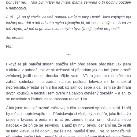
bohužel ne… Táta byl mrtvej na místě, máma zemřela o tři hodiny později
v nemocnici.
A já… já od tý chvíle vlastně pomalu umírám taky. Uvnitř. Jako kdybych byl
každej den dál a dál od toho mýho bývalýho já,
od sebe samýho
… A co ze
mě zbyde, až mě ta gravitace toho mýho bývalýho já úplně propustí?
Jo, přesně.
Nic.
***
I když se při páteční snídani snažím sám před sebou předstírat, jak jsem
v klidu a v pohodě, tak ve skutečnosti si připadám jak na trní: jsem prostě
zvědavej, jestli soused dneska přijde zase… Včera jsem mu toho Yirumu
zahrál sedmkrát – a žádná nahlas puštěná televize mi to tentokrát
nepřerušila. Přestal jsem s tím pak už sám od sebe a dal jsem se do hraní
svých kousků. A nechal jsem dveře na balkon otevřený dokořán – a ani to
se nesetkalo s žádnou nesouhlasnou reakcí. Hm.
A tak jsem dnes přirozeně zvědavej, s čím se soused vytasí tentokrát. U něj
by mě asi nepřekvapilo nic! Představuju si všelijaký scénáře, jako třeba že
přijde s kytarou a podá mi ji, ať pro změnu hraju na ni, chacha, nebo
naopak – že přijde se sekyrkou, a aniž by hnul brvou, oznámí mi, že jestli
se toho klavíru ještě dotknu, tak že z něj nadělá třísky… Ne, to samozřejmě