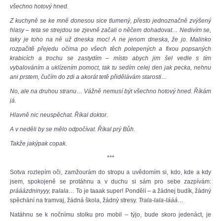
všechno hotový hned.
Z kuchyně se ke mně donesou sice tlumený, přesto jednoznačně zvýšený
hlasy – teta se strejdou se zjevně začali o něčem dohadovat… Nedivím se,
taky je toho na ně už dneska moc! A ne jenom dneska, že jo. Malinko
rozpačitě přejedu očima po všech těch polepených a fixou popsaných
krabicích a trochu se zastydím – místo abych jim šel vedle s tím
vybalováním a uklízením pomoct, tak tu sedím celej den jak pecka, nehnu
ani prstem, čučím do zdi a akorát tetě přidělávám starosti…
No, ale na druhou stranu… Vážně nemusí být všechno hotový hned. Říkám
já.
Hlavně nic neuspěchat. Říkal doktor.
A v neděli by se mělo odpočívat. Říkal prý Bůh.
Takže jakýpak copak.
***
Sotva rozlepím oči, zamžourám do stropu a uvědomím si, kdo, kde a kdy
jsem, spokojeně se protáhnu a v duchu si sám pro sebe zazpívám:
prááázdninyyy, tralala…
To je taaak super! Pondělí – a žádnej budík, žádný
spěchání na tramvaj, žádná škola, žádný stresy.
Trala-lala-lááá…
Natáhnu se k nočnímu stolku pro mobil – týjo, bude skoro jedenáct, je