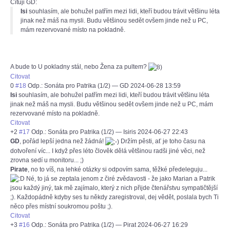
Cituji GD:
Isi
souhlasím, ale bohužel patřím mezi lidi, kteří budou trávit většinu léta
jinak než máš na mysli. Budu většinou sedět ovšem jinde než u PC,
mám rezervované místo na pokladně.
A bude to U pokladny stál, nebo Žena za pultem?
Citovat
0
#18
Odp.: Sonáta pro Patrika (1/2)
—
GD
2024-06-28 13:59
Isi
souhlasím, ale bohužel patřím mezi lidi, kteří budou trávit většinu léta
jinak než máš na mysli. Budu většinou sedět ovšem jinde než u PC, mám
rezervované místo na pokladně.
Citovat
+2
#17
Odp.: Sonáta pro Patrika (1/2)
—
Isiris
2024-06-27 22:43
GD
, pořád lepší jedna než žádná!
Držím pěsti, ať je toho času na
dotvoření víc... I když přes léto člověk dělá většinou radši jiné věci, než
zrovna sedí u monitoru... ;)
Pirate
, no to víš, na lehké otázky si odpovím sama, těžké předeleguju...
Né, to já se zeptala jenom z čiré zvědavosti - že jako Marian a Patrik
jsou každý jiný, tak mě zajímalo, který z nich přijde čtenářstvu sympatičtější
;). Každopádně kdyby ses tu někdy zaregistroval, dej vědět, poslala bych Ti
něco přes místní soukromou poštu ;).
Citovat
+3
#16
Odp.: Sonáta pro Patrika (1/2)
—
Pirat
2024-06-27 16:29