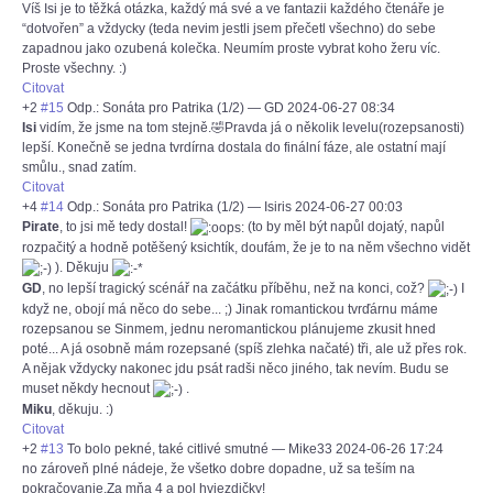
Víš Isi je to těžká otázka, každý má své a ve fantazii každého čtenáře je
“dotvořen” a vždycky (teda nevim jestli jsem přečetl všechno) do sebe
zapadnou jako ozubená kolečka. Neumím proste vybrat koho žeru víc.
Proste všechny. :)
Citovat
+2
#15
Odp.: Sonáta pro Patrika (1/2)
—
GD
2024-06-27 08:34
Isi
vidím, že jsme na tom stejně.🤣Pravda já o několik levelu(rozepsanosti)
lepší. Konečně se jedna tvrdírna dostala do finální fáze, ale ostatní mají
smůlu., snad zatím.
Citovat
+4
#14
Odp.: Sonáta pro Patrika (1/2)
—
Isiris
2024-06-27 00:03
Pirate
, to jsi mě tedy dostal!
(to by měl být napůl dojatý, napůl
rozpačitý a hodně potěšený ksichtík, doufám, že je to na něm všechno vidět
). Děkuju
GD
, no lepší tragický scénář na začátku příběhu, než na konci, což?
I
když ne, obojí má něco do sebe... ;) Jinak romantickou tvrďárnu máme
rozepsanou se Sinmem, jednu neromantickou plánujeme zkusit hned
poté... A já osobně mám rozepsané (spíš zlehka načaté) tři, ale už přes rok.
A nějak vždycky nakonec jdu psát radši něco jiného, tak nevím. Budu se
muset někdy hecnout
.
Miku
, děkuju. :)
Citovat
+2
#13
To bolo pekné, také citlivé smutné
—
Mike33
2024-06-26 17:24
no zároveň plné nádeje, že všetko dobre dopadne, už sa teším na
pokračovanie.Za mňa 4 a pol hviezdičky!