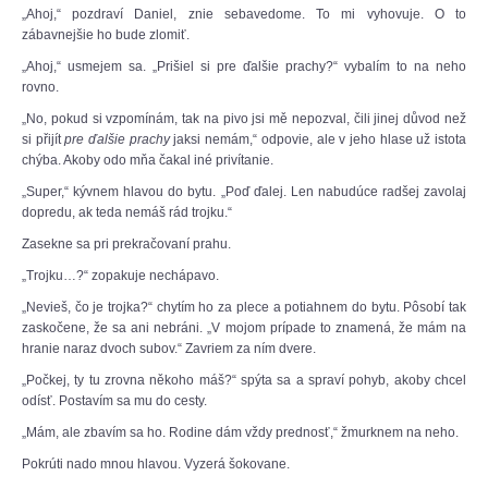
„Ahoj,“ pozdraví Daniel, znie sebavedome. To mi vyhovuje. O to
zábavnejšie ho bude zlomiť.
„Ahoj,“ usmejem sa. „Prišiel si pre ďalšie prachy?“ vybalím to na neho
rovno.
„No, pokud si vzpomínám, tak na pivo jsi mě nepozval, čili jinej důvod než
si přijít
pre ďalšie prachy
jaksi nemám,“ odpovie, ale v jeho hlase už istota
chýba. Akoby odo mňa čakal iné privítanie.
„Super,“ kývnem hlavou do bytu. „Poď ďalej. Len nabudúce radšej zavolaj
dopredu, ak teda nemáš rád trojku.“
Zasekne sa pri prekračovaní prahu.
„Trojku…?“ zopakuje nechápavo.
„Nevieš, čo je trojka?“ chytím ho za plece a potiahnem do bytu. Pôsobí tak
zaskočene, že sa ani nebráni. „V mojom prípade to znamená, že mám na
hranie naraz dvoch subov.“ Zavriem za ním dvere.
„Počkej, ty tu zrovna někoho máš?“ spýta sa a spraví pohyb, akoby chcel
odísť. Postavím sa mu do cesty.
„Mám, ale zbavím sa ho. Rodine dám vždy prednosť,“ žmurknem na neho.
Pokrúti nado mnou hlavou. Vyzerá šokovane.