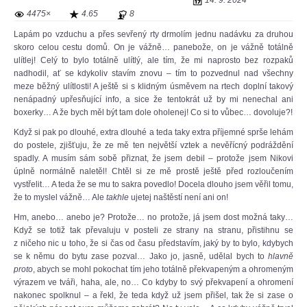
14. 9. 2024
4475×
4.65
8
Lapám po vzduchu a přes sevřený rty drmolím jednu nadávku za druhou
skoro celou cestu domů. On je vážně… panebože, on je vážně totálně
ulítlej! Celý to bylo totálně ulítlý, ale tím, že mi naprosto bez rozpaků
nadhodil, ať se kdykoliv stavím znovu – tím to pozvednul nad všechny
meze běžný ulítlosti! A ještě si s klidným úsměvem na rtech doplní takový
nenápadný upřesňující info, a sice že tentokrát už by mi nenechal ani
boxerky… A že bych měl být tam dole oholenej! Co si to vůbec… dovoluje?!
Když si pak po dlouhé, extra dlouhé a teda taky extra příjemné sprše lehám
do postele, zjišťuju, že ze mě ten největší vztek a nevěřícný podráždění
spadly. A musím sám sobě přiznat, že jsem debil – protože jsem Nikovi
úplně normálně naletěl! Chtěl si ze mě prostě ještě před rozloučením
vystřelit… A teda že se mu to sakra povedlo! Docela dlouho jsem věřil tomu,
že to myslel vážně… Ale
takhle
ujetej naštěstí není ani on!
Hm, anebo… anebo je? Protože… no protože, já jsem dost možná taky…
Když se totiž tak převaluju v posteli ze strany na stranu, přistihnu se
z ničeho nic u toho, že si čas od času představím, jaký by to bylo, kdybych
se k němu do bytu zase pozval… Jako jo, jasně, udělal bych to
hlavně
proto
, abych se mohl pokochat tím jeho totálně překvapeným a ohromeným
výrazem ve tváři, haha, ale, no… Co kdyby to svý překvapení a ohromení
nakonec spolknul – a řekl, že teda když už jsem přišel, tak že si zase o