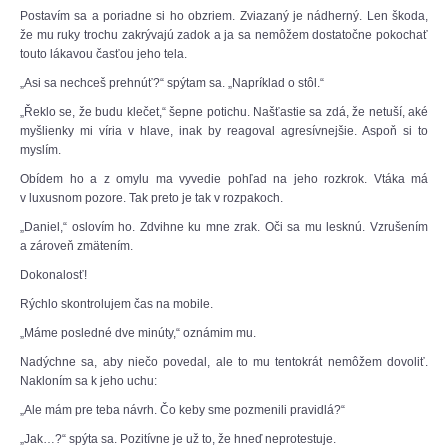
Postavím sa a poriadne si ho obzriem. Zviazaný je nádherný. Len škoda,
že mu ruky trochu zakrývajú zadok a ja sa nemôžem dostatočne pokochať
touto lákavou časťou jeho tela.
„Asi sa nechceš prehnúť?“ spýtam sa. „Napríklad o stôl.“
„Řeklo se, že budu klečet,“ šepne potichu. Našťastie sa zdá, že netuší, aké
myšlienky mi víria v hlave, inak by reagoval agresívnejšie. Aspoň si to
myslím.
Obídem ho a z omylu ma vyvedie pohľad na jeho rozkrok. Vtáka má
v luxusnom pozore. Tak preto je tak v rozpakoch.
„Daniel,“ oslovím ho. Zdvihne ku mne zrak. Oči sa mu lesknú. Vzrušením
a zároveň zmätením.
Dokonalosť!
Rýchlo skontrolujem čas na mobile.
„Máme posledné dve minúty,“ oznámim mu.
Nadýchne sa, aby niečo povedal, ale to mu tentokrát nemôžem dovoliť.
Nakloním sa k jeho uchu:
„Ale mám pre teba návrh. Čo keby sme pozmenili pravidlá?“
„Jak…?“ spýta sa. Pozitívne je už to, že hneď neprotestuje.