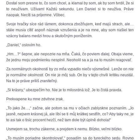
Dostal som presne to, čo som chcel, a klamal by som, ak by som tvrdil, že si
to neužívam. Užívam! Každú sekundu. Len Daniel si to neužíva. Práve
naopak. Necíti sa príjemne. Vôbec.
Svoje hračky síce rád lámem, dokonca zbožňujem, keď majú strach, ale…
stále musia cítiť aspoň náznak vzrušenia a je na mne, aby som našiel ten
vzácny balans medzi hrou a skutočným ponížením.
„Daniel,“ oslovím ho.
„Hm…?“ šepne, ale nepozrie na mňa. Čaká, čo poviem ďalej. Obaja vieme,
že jednu moju podmienku nesplnil. Neoholil sa a ja na to musím reagovať.
Za normálnych okolností by zo mňa vypadlo niečo výsmešné. Lenže on nie
je
normálne okolnosti.
On nie je môj sub. On by v tejto chvíli kritiku neustál.
Na to je práve príliš zraniteľný.
„Si krásny,“ ubezpečím ho. Nie je to milosrdná lož. Je to čistá pravda.
Prekvapene ku mne zdvihne zrak.
„To jako že…,“ začne, ale potom sa mu v očiach zablyskne poznaním. „Jo
jasně, nejsem krásnej já, ale líbí se ti můj krátkej sestřih, co? Aby taky ne, je
to asi tak o tisíc procent hezčí, než tam dole být úplně dohola!“
Usmejem sa, trochu zákerne, a prejdem k nemu. Blízko, veľmi blízko.
„To musím poriadne skontrolovať,“ posadím sa do tureckého sedu. Rovno