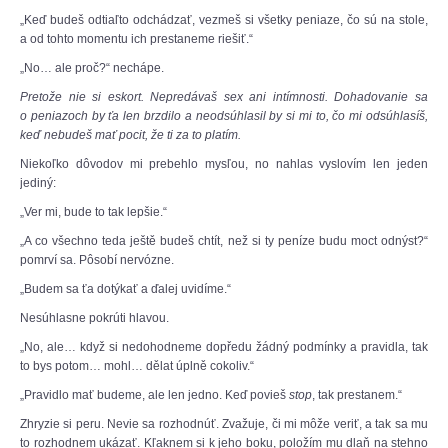
„Keď budeš odtiaľto odchádzať, vezmeš si všetky peniaze, čo sú na stole,
a od tohto momentu ich prestaneme riešiť.“
„No… ale proč?“ nechápe.
Pretože nie si eskort. Nepredávaš sex ani intímnosti. Dohadovanie sa
o peniazoch by ťa len brzdilo a neodsúhlasil by si mi to, čo mi odsúhlasíš,
keď nebudeš mať pocit, že ti za to platím.
Niekoľko dôvodov mi prebehlo mysľou, no nahlas vyslovím len jeden
jediný:
„Ver mi, bude to tak lepšie.“
„A co všechno teda ještě budeš chtít, než si ty peníze budu moct odnýst?“
pomrví sa. Pôsobí nervózne.
„Budem sa ťa dotýkať a ďalej uvidíme.“
Nesúhlasne pokrúti hlavou.
„No, ale… když si nedohodneme dopředu žádný podmínky a pravidla, tak
to bys potom… mohl… dělat úplně cokoliv.“
„Pravidlo mať budeme, ale len jedno. Keď povieš
stop
, tak prestanem.“
Zhryzie si peru. Nevie sa rozhodnúť. Zvažuje, či mi môže veriť, a tak sa mu
to rozhodnem ukázať. Kľaknem si k jeho boku, položím mu dlaň na stehno