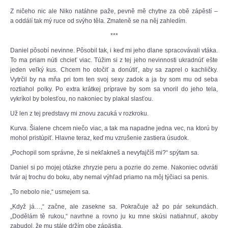
Z ničeho nic ale Niko natáhne paže, pevně mě chytne za obě zápěstí –
a oddálí tak mý ruce od svýho těla. Zmateně se na něj zahledím.
***
Daniel pôsobí nevinne. Pôsobil tak, i keď mi jeho dlane spracovávali vtáka.
To ma priam núti chcieť viac. Túžim si z tej jeho nevinnosti ukradnúť ešte
jeden veľký kus. Chcem ho otočiť a donútiť, aby sa zaprel o kachličky.
Vytrčil by na mňa pri tom ten svoj sexy zadok a ja by som mu od seba
roztiahol polky. Po extra krátkej príprave by som sa vnoril do jeho tela,
vykríkol by bolesťou, no nakoniec by plakal slasťou.
Už len z tej predstavy mi znovu zacuká v rozkroku.
Kurva. Šialene chcem niečo viac, a tak ma napadne jedna vec, na ktorú by
mohol pristúpiť. Hlavne teraz, keď mu vzrušenie zastiera úsudok.
„Pochopil som správne, že si nekľakneš a nevyfajčíš mi?“ spýtam sa.
Daniel si po mojej otázke zhryzie peru a pozrie do zeme. Nakoniec odvráti
tvár aj trochu do boku, aby nemal výhľad priamo na môj týčiaci sa penis.
„To nebolo nie,“ usmejem sa.
„Když já…,“ začne, ale zasekne sa. Pokračuje až po pár sekundách.
„Dodělám tě rukou,“ navrhne a rovno ju ku mne skúsi natiahnuť, akoby
zabudol, že mu stále držím obe zápästia.