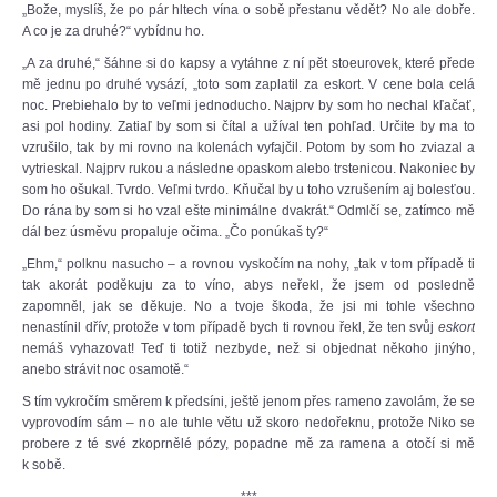
„Bože, myslíš, že po pár hltech vína o sobě přestanu vědět? No ale dobře.
A co je za druhé?“ vybídnu ho.
„A za druhé,“ šáhne si do kapsy a vytáhne z ní pět stoeurovek, které přede
mě jednu po druhé vysází, „toto som zaplatil za eskort. V cene bola celá
noc. Prebiehalo by to veľmi jednoducho. Najprv by som ho nechal kľačať,
asi pol hodiny. Zatiaľ by som si čítal a užíval ten pohľad. Určite by ma to
vzrušilo, tak by mi rovno na kolenách vyfajčil. Potom by som ho zviazal a
vytrieskal. Najprv rukou a následne opaskom alebo trstenicou. Nakoniec by
som ho ošukal. Tvrdo. Veľmi tvrdo. Kňučal by u toho vzrušením aj bolesťou.
Do rána by som si ho vzal ešte minimálne dvakrát.“ Odmlčí se, zatímco mě
dál bez úsměvu propaluje očima. „Čo ponúkaš ty?“
„Ehm,“ polknu nasucho – a rovnou vyskočím na nohy, „tak v tom případě ti
tak akorát poděkuju za to víno, abys neřekl, že jsem od posledně
zapomněl, jak se děkuje. No a tvoje škoda, že jsi mi tohle všechno
nenastínil dřív, protože v tom případě bych ti rovnou řekl, že ten svůj
eskort
nemáš vyhazovat! Teď ti totiž nezbyde, než si objednat někoho jinýho,
anebo strávit noc osamotě.“
S tím vykročím směrem k předsíni, ještě jenom přes rameno zavolám, že se
vyprovodím sám – no ale tuhle větu už skoro nedořeknu, protože Niko se
probere z té své zkoprnělé pózy, popadne mě za ramena a otočí si mě
k sobě.