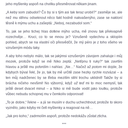
jeho myšlenky aspoň na chvilku přesměrovat někam jinam.
„A keby som zabudol? Čo by si s tým asi tak teraz urobil?“ zasměje se, ale
než mu stihnu odseknout něco fakt hodně nakvašenýho, zase se nakloní
těsně k mýmu uchu a zašeptá: „Neboj, nezabudol som.“
To, jak se jeho tichej hlas dotkne mýho ucha, mě znovu tak překvapivě
rozechvěje… Kruci, co to se mnou je? Vzrušeně vydechnu a sklopím
pohled, abych se na vlastní oči přesvědčil, že mý péro je z toho všeho ve
vzrušeným módu taky.
A aby toho nebylo málo, tak se jakýmsi vzrušeným závojem zahaluje i můj
mozek, protože když se mě Niko zeptá: „Netŕpnu ti ruky?“ tak zavrtím
hlavou a ještě mu potvrdím i nahlas: „Ne…“ Načež až
potom
mi dojde, že
kdybych býval řekl, že jo, tak by mě určitě zase hezky rychle rozvázal – a
ten můj nadrženec by se třeba mezitím stihl trochu uklidnit! Takže by si
brácha ničeho nevšiml! No výborný, když
už teď
mi to moc nemyslí, tak
ještě deset dvacet minut – a Niko si mě bude vodit jako loutku, protože
vůbec nebudu schopnej mu v čemkoliv odporovat!
„To je dobre,“ řekne – a já se musím v duchu uchechtnout, protože to skoro
vyznělo, jako kdyby mi četl myšlenky a reagoval na ně…
„Jak pro koho,“ zadrmolím aspoň, protože nedokážu zůstat zticha.
***