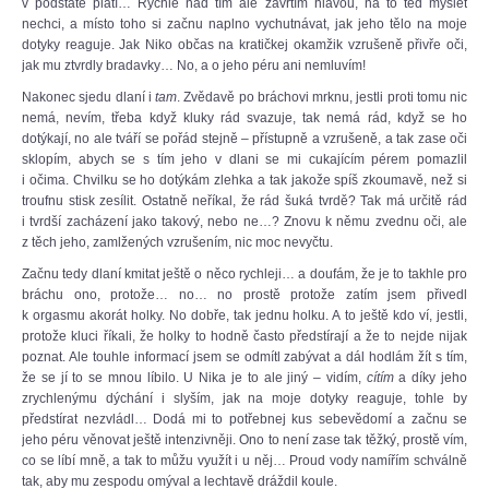
v podstatě platí… Rychle nad tím ale zavrtím hlavou, na to teď myslet
nechci, a místo toho si začnu naplno vychutnávat, jak jeho tělo na moje
dotyky reaguje. Jak Niko občas na kratičkej okamžik vzrušeně přivře oči,
jak mu ztvrdly bradavky… No, a o jeho péru ani nemluvím!
Nakonec sjedu dlaní i
tam
. Zvědavě po bráchovi mrknu, jestli proti tomu nic
nemá, nevím, třeba když kluky rád svazuje, tak nemá rád, když se ho
dotýkají, no ale tváří se pořád stejně – přístupně a vzrušeně, a tak zase oči
sklopím, abych se s tím jeho v dlani se mi cukajícím pérem pomazlil
i očima. Chvilku se ho dotýkám zlehka a tak jakože spíš zkoumavě, než si
troufnu stisk zesílit. Ostatně neříkal, že rád šuká tvrdě? Tak má určitě rád
i tvrdší zacházení jako takový, nebo ne…? Znovu k němu zvednu oči, ale
z těch jeho, zamlžených vzrušením, nic moc nevyčtu.
Začnu tedy dlaní kmitat ještě o něco rychleji… a doufám, že je to takhle pro
bráchu ono, protože… no… no prostě protože zatím jsem přivedl
k orgasmu akorát holky. No dobře, tak jednu holku. A to ještě kdo ví, jestli,
protože kluci říkali, že holky to hodně často předstírají a že to nejde nijak
poznat. Ale touhle informací jsem se odmítl zabývat a dál hodlám žít s tím,
že se jí to se mnou líbilo. U Nika je to ale jiný – vidím,
cítím
a díky jeho
zrychlenýmu dýchání i slyším, jak na moje dotyky reaguje, tohle by
předstírat nezvládl… Dodá mi to potřebnej kus sebevědomí a začnu se
jeho péru věnovat ještě intenzivněji. Ono to není zase tak těžký, prostě vím,
co se líbí mně, a tak to můžu využít i u něj… Proud vody namířím schválně
tak, aby mu zespodu omýval a lechtavě dráždil koule.