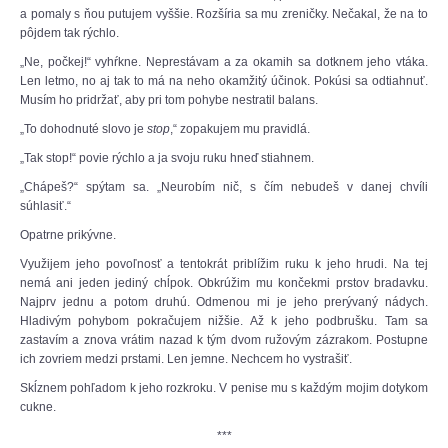
a pomaly s ňou putujem vyššie. Rozšíria sa mu zreničky. Nečakal, že na to
pôjdem tak rýchlo.
„Ne, počkej!“ vyhŕkne. Neprestávam a za okamih sa dotknem jeho vtáka.
Len letmo, no aj tak to má na neho okamžitý účinok. Pokúsi sa odtiahnuť.
Musím ho pridržať, aby pri tom pohybe nestratil balans.
„To dohodnuté slovo je
stop
,“ zopakujem mu pravidlá.
„Tak stop!“ povie rýchlo a ja svoju ruku hneď stiahnem.
„Chápeš?“ spýtam sa. „Neurobím nič, s čím nebudeš v danej chvíli
súhlasiť.“
Opatrne prikývne.
Využijem jeho povoľnosť a tentokrát priblížim ruku k jeho hrudi. Na tej
nemá ani jeden jediný chĺpok. Obkrúžim mu končekmi prstov bradavku.
Najprv jednu a potom druhú. Odmenou mi je jeho prerývaný nádych.
Hladivým pohybom pokračujem nižšie. Až k jeho podbrušku. Tam sa
zastavím a znova vrátim nazad k tým dvom ružovým zázrakom. Postupne
ich zovriem medzi prstami. Len jemne. Nechcem ho vystrašiť.
Skĺznem pohľadom k jeho rozkroku. V penise mu s každým mojim dotykom
cukne.
***