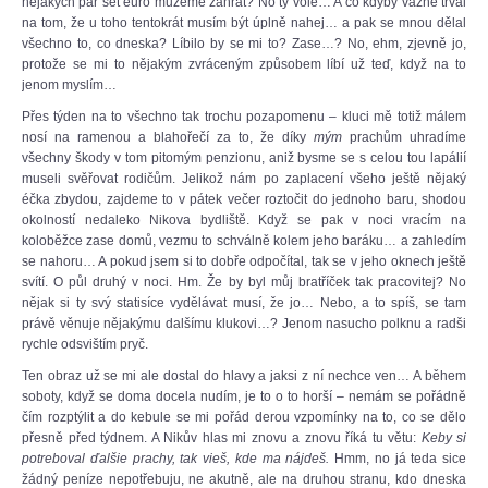
nějakých pár set euro můžeme zahrát? No ty vole… A co kdyby vážně trval
na tom, že u toho tentokrát musím být úplně nahej… a pak se mnou dělal
všechno to, co dneska? Líbilo by se mi to? Zase…? No, ehm, zjevně jo,
protože se mi to nějakým zvráceným způsobem líbí už teď, když na to
jenom myslím…
Přes týden na to všechno tak trochu pozapomenu – kluci mě totiž málem
nosí na ramenou a blahořečí za to, že díky
mým
prachům uhradíme
všechny škody v tom pitomým penzionu, aniž bysme se s celou tou lapálií
museli svěřovat rodičům. Jelikož nám po zaplacení všeho ještě nějaký
éčka zbydou, zajdeme to v pátek večer roztočit do jednoho baru, shodou
okolností nedaleko Nikova bydliště. Když se pak v noci vracím na
koloběžce zase domů, vezmu to schválně kolem jeho baráku… a zahledím
se nahoru… A pokud jsem si to dobře odpočítal, tak se v jeho oknech ještě
svítí. O půl druhý v noci. Hm. Že by byl můj bratříček tak pracovitej? No
nějak si ty svý statisíce vydělávat musí, že jo… Nebo, a to spíš, se tam
právě věnuje nějakýmu dalšímu klukovi…? Jenom nasucho polknu a radši
rychle odsvištím pryč.
Ten obraz už se mi ale dostal do hlavy a jaksi z ní nechce ven… A během
soboty, když se doma docela nudím, je to o to horší – nemám se pořádně
čím rozptýlit a do kebule se mi pořád derou vzpomínky na to, co se dělo
přesně před týdnem. A Nikův hlas mi znovu a znovu říká tu větu:
Keby si
potreboval ďalšie prachy, tak vieš, kde ma nájdeš.
Hmm, no já teda sice
žádný peníze nepotřebuju, ne akutně, ale na druhou stranu, kdo dneska