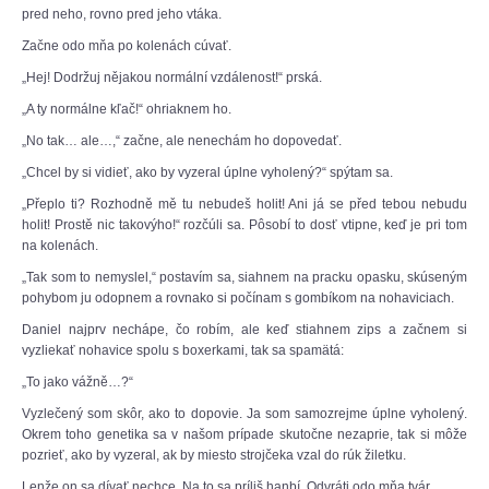
pred neho, rovno pred jeho vtáka.
Začne odo mňa po kolenách cúvať.
„Hej! Dodržuj nějakou normální vzdálenost!“ prská.
„A ty normálne kľač!“ ohriaknem ho.
„No tak… ale…,“ začne, ale nenechám ho dopovedať.
„Chcel by si vidieť, ako by vyzeral úplne vyholený?“ spýtam sa.
„Přeplo ti? Rozhodně mě tu nebudeš holit! Ani já se před tebou nebudu
holit! Prostě nic takovýho!“ rozčúli sa. Pôsobí to dosť vtipne, keď je pri tom
na kolenách.
„Tak som to nemyslel,“ postavím sa, siahnem na pracku opasku, skúseným
pohybom ju odopnem a rovnako si počínam s gombíkom na nohaviciach.
Daniel najprv nechápe, čo robím, ale keď stiahnem zips a začnem si
vyzliekať nohavice spolu s boxerkami, tak sa spamätá:
„To jako vážně…?“
Vyzlečený som skôr, ako to dopovie. Ja som samozrejme úplne vyholený.
Okrem toho genetika sa v našom prípade skutočne nezaprie, tak si môže
pozrieť, ako by vyzeral, ak by miesto strojčeka vzal do rúk žiletku.
Lenže on sa dívať nechce. Na to sa príliš hanbí. Odvráti odo mňa tvár.