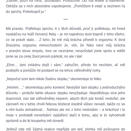
„Daniel, pozri na mňa,“ požiadam. Poslúchne. Oči má lesklé a nádherné.
Odráža sa v nich absolútne uspokojenie. „Pomôžem ti vstať a vezmem ťa
do sprchy. Potrebuješ ju.“
***
Má pravdu. Potřebuju sprchu. A z těch důvodů,
proč
ji potřebuju, mi hned
naskáčou na tváři červený fleky – je mi najednou dost trapně z toho všeho,
co se právě stalo… Z toho, že mě můj brácha přivedl k orgasmu. K dost
žhavýmu orgasmu mimochodem! Jo, vím, že Niko není můj brácha
v pravým slova smyslu, moc se neznáme, nevyrůstali jsme spolu a viděli
jsme se za celej život jenom párkrát, no ale i tak!
„Ehm… tam zvládnu dojít i sám,“ zahučím, přesto ho nechám, ať mě
podepře a pomůže mi postavit se na lehce zdřevěnělý nohy.
„Nepočul som tam nikde žiadnu stopku,“ okomentuje to Niko.
„Hmmm…,“ okomentuju jeho koment. Neslyšel tam stopku z jednoduchýho
důvodu – protože tahle situace stopku nevyžaduje. Nepotřebuju sice jeho
doprovod, zas
tak
zdřevěnělej nejsem, abych těch pár kroků nedošel, ale
zároveň mi v tuhle chvíli Nikova blízkost vlastně vůbec nevadí, takže co se
s ním budu dohadovat… Nahlas ale nic z toho nedodám – a bráchovi i to
moje v podstatě neverbální vyjádření stačí k tomu, aby si to vyhodnotil
správně a do té koupelny mě dovedl.
Jelikož ode mě žádná reakce nepřijde ani teď, zlehka mě pošoupne do