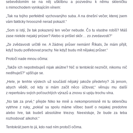
sebevědomím se na něj ušklíbnu a pozvednu k němu skleničku
s mimochodem vynikajícím vínem:
„Tak na tvýho perfektně vychovanýho suba. A na dnešní večer, kterej jsem
vám fakticky hrooozně nerad pokazil.“
„Som si istý, že tak pokazený ten večer nebude. Čo tu vlastne robíš? Máš
zase niekde nejaký prúser? Alebo si prišiel skôr… zo zvedavosti?“
„Ze zvědavosti určitě ne. A žádnej průser nemám! Říkals, že mám přijít,
když budu potřebovat prachy. Ne když budu mít nějakej průser.“
Protočí nade mnou očima:
„Takže ich nepotrebuješ nijak akútne? Nič si tentokrát nezničil, nikomu nič
nedlhuješ?“ ujišťuje se.
„Hele, je tenhle výslech už součástí nějaký jakože předehry? Já jenom,
abych věděl, od kdy si mám začít něco účtovat,“ věnuju mu další
z repertoáru svých poťouchlých výrazů a znovu si upiju trochu vína.
„No tak za prvé,“ přejde Niko ke mně a nekompromisně mi tu skleničku
vytrhne z ruky, „pokiaľ sa spolu máme vôbec baviť o nejakej predohre
alebo hre, tak budeš absolútne triezvy. Neexistuje, že bude za teba
rozhodovať alkohol.“
Tentokrát jsem to já, kdo nad ním protočí očima.