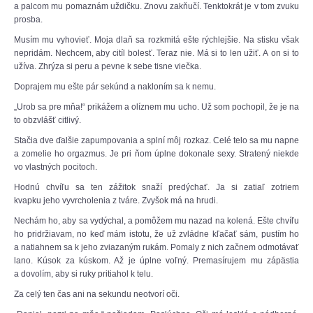
a palcom mu pomaznám uždičku. Znovu zakňučí. Tenktokrát je v tom zvuku
prosba.
Musím mu vyhovieť. Moja dlaň sa rozkmitá ešte rýchlejšie. Na stisku však
nepridám. Nechcem, aby citíl bolesť. Teraz nie. Má si to len užiť. A on si to
užíva. Zhrýza si peru a pevne k sebe tisne viečka.
Doprajem mu ešte pár sekúnd a nakloním sa k nemu.
„Urob sa pre mňa!“ prikážem a olíznem mu ucho. Už som pochopil, že je na
to obzvlášť citlivý.
Stačia dve ďalšie zapumpovania a splní môj rozkaz. Celé telo sa mu napne
a zomelie ho orgazmus. Je pri ňom úplne dokonale sexy. Stratený niekde
vo vlastných pocitoch.
Hodnú chvíľu sa ten zážitok snaží predýchať. Ja si zatiaľ zotriem
kvapku jeho vyvrcholenia z tváre. Zvyšok má na hrudi.
Nechám ho, aby sa vydýchal, a pomôžem mu nazad na kolená. Ešte chvíľu
ho pridržiavam, no keď mám istotu, že už zvládne kľačať sám, pustím ho
a natiahnem sa k jeho zviazaným rukám. Pomaly z nich začnem odmotávať
lano. Kúsok za kúskom. Až je úplne voľný. Premasírujem mu zápästia
a dovolím, aby si ruky pritiahol k telu.
Za celý ten čas ani na sekundu neotvorí oči.