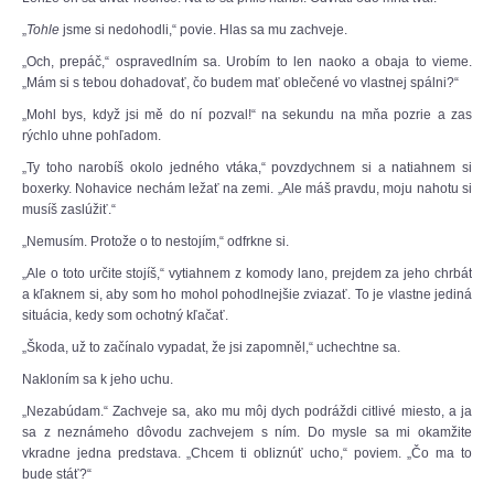
„
Tohle
jsme si nedohodli,“ povie. Hlas sa mu zachveje.
„Och, prepáč,“ ospravedlním sa. Urobím to len naoko a obaja to vieme.
„Mám si s tebou dohadovať, čo budem mať oblečené vo vlastnej spálni?“
„Mohl bys, když jsi mě do ní pozval!“ na sekundu na mňa pozrie a zas
rýchlo uhne pohľadom.
„Ty toho narobíš okolo jedného vtáka,“ povzdychnem si a natiahnem si
boxerky. Nohavice nechám ležať na zemi. „Ale máš pravdu, moju nahotu si
musíš zaslúžiť.“
„Nemusím. Protože o to nestojím,“ odfrkne si.
„Ale o toto určite stojíš,“ vytiahnem z komody lano, prejdem za jeho chrbát
a kľaknem si, aby som ho mohol pohodlnejšie zviazať. To je vlastne jediná
situácia, kedy som ochotný kľačať.
„Škoda, už to začínalo vypadat, že jsi zapomněl,“ uchechtne sa.
Nakloním sa k jeho uchu.
„Nezabúdam.“ Zachveje sa, ako mu môj dych podráždi citlivé miesto, a ja
sa z neznámeho dôvodu zachvejem s ním. Do mysle sa mi okamžite
vkradne jedna predstava. „Chcem ti obliznúť ucho,“ poviem. „Čo ma to
bude stáť?“