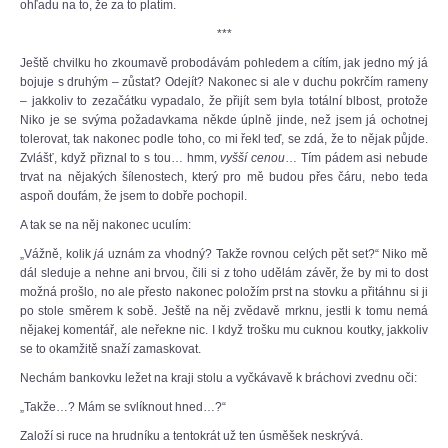
ohľadu na to, že za to platím.
***
Ještě chvilku ho zkoumavě probodávám pohledem a cítím, jak jedno mý já
bojuje s druhým – zůstat? Odejít? Nakonec si ale v duchu pokrčím rameny
– jakkoliv to zezačátku vypadalo, že přijít sem byla totální blbost, protože
Niko je se svýma požadavkama někde úplně jinde, než jsem já ochotnej
tolerovat, tak nakonec podle toho, co mi řekl teď, se zdá, že to nějak půjde.
Zvlášť, když přiznal to s tou… hmm,
vyšší cenou
… Tím pádem asi nebude
trvat na nějakých šílenostech, který pro mě budou přes čáru, nebo teda
aspoň doufám, že jsem to dobře pochopil.
A tak se na něj nakonec uculím:
„Vážně, kolik
já
uznám za vhodný? Takže rovnou celých pět set?“ Niko mě
dál sleduje a nehne ani brvou, čili si z toho udělám závěr, že by mi to dost
možná prošlo, no ale přesto nakonec položím prst na stovku a přitáhnu si ji
po stole směrem k sobě. Ještě na něj zvědavě mrknu, jestli k tomu nemá
nějakej komentář, ale neřekne nic. I když trošku mu cuknou koutky, jakkoliv
se to okamžitě snaží zamaskovat.
Nechám bankovku ležet na kraji stolu a vyčkávavě k bráchovi zvednu oči:
„Takže…? Mám se svlíknout hned…?“
Založí si ruce na hrudníku a tentokrát už ten úsměšek neskrývá.