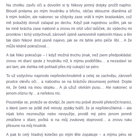
Na chvilku zavřu oči a dovolím si ty Nikovy jemný dotyky prožít naplno.
Bloudí prstama po mým hrudníku a břichu, občas sklouzne dlaněma až
k mým bokům, ale nakonec se vždycky zase vrátí k mým bradavkám, což
mě pokaždý donutí zalapat po dechu. Když pak najednou ucítím, jak se
ke mně brácha zase naklonil a znovu mi olízl ušní lalůček, do výdechu mi
pronikne i tichý vzdychnutí, zároveň úplně samovolně nakloním hlavu a tím
tak dám Nikovi dost jasně najevo, jak se mi tahle jeho péče líbí… A že
může klidně pokračovat…
A tak Niko pokračuje – i když možná trochu jinak, než jsem předpokládal:
znovu mi dlaní sjede z hrudníku níž, k mýmu podbřišku… a nezastaví se
ani tam, ale zlehka mě pohladí přes mý cukající se péro.
To už vzdychnu naprosto nepřeslechnutelně a celej se zachvěju, zároveň
prudce otevřu oči… a nabodnu se na bráchův zkoumavej pohled. Dojde
mi, že čeká na mou stopku… A já užuž otvírám pusu… Ale nakonec si
jenom olíznu rty… a neřeknu nic.
Pousměje se, protože se dovtípí, že jsem mu právě dovolil překročit hranici,
o které jsem se ještě dvě minuty zpátky tvářil, že je nepřekročitelná – ale
nijak toho nezneužije nebo nevyužije, prostě mý péro jenom jemně
zmáčkne v dlani, počká si na můj zvukovej doprovod… a znovu ruku
přesune na můj hrudník.
A pak to celý hladivý kolečko po mým těle zopakuje – a mýmu péru se