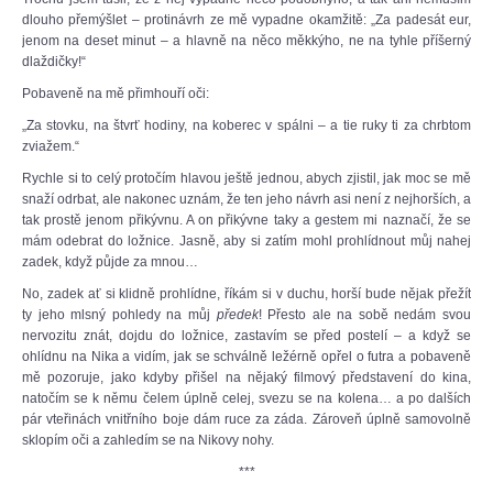
dlouho přemýšlet – protinávrh ze mě vypadne okamžitě: „Za padesát eur,
jenom na deset minut – a hlavně na něco měkkýho, ne na tyhle příšerný
dlaždičky!“
Pobaveně na mě přimhouří oči:
„Za stovku, na štvrť hodiny, na koberec v spálni – a tie ruky ti za chrbtom
zviažem.“
Rychle si to celý protočím hlavou ještě jednou, abych zjistil, jak moc se mě
snaží odrbat, ale nakonec uznám, že ten jeho návrh asi není z nejhorších, a
tak prostě jenom přikývnu. A on přikývne taky a gestem mi naznačí, že se
mám odebrat do ložnice. Jasně, aby si zatím mohl prohlídnout můj nahej
zadek, když půjde za mnou…
No, zadek ať si klidně prohlídne, říkám si v duchu, horší bude nějak přežít
ty jeho mlsný pohledy na můj
předek
! Přesto ale na sobě nedám svou
nervozitu znát, dojdu do ložnice, zastavím se před postelí – a když se
ohlídnu na Nika a vidím, jak se schválně ležérně opřel o futra a pobaveně
mě pozoruje, jako kdyby přišel na nějaký filmový představení do kina,
natočím se k němu čelem úplně celej, svezu se na kolena… a po dalších
pár vteřinách vnitřního boje dám ruce za záda. Zároveň úplně samovolně
sklopím oči a zahledím se na Nikovy nohy.
***