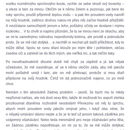
vcelku rozměrnýho sprchovýho koutu, rychle ze sebe shodí svý boxerky –
a vleze si tam za mnou. Otočím se k němu čelem a pozoruju, jak bere do
ruky sprchu, pouští příjemně teplou vodu – a pak tím proudem vody namíří
na můj hrudník, zatímco druhou rukou mi přes něj začne hladivě přejíždět.
A nezůstane samozřejmě jenom u toho, pořádný očisty se dostane i mýmu
rozkroku… V tu chvíli si naplno přiznám, že tu se mnou není ze strachu, aby
se mi tu samotnýmu náhodou nepodlomily kolena, ale prostě a jednoduše
proto, že se mě rád dotýká… a nechtěl si nechat ujít další příležitost, kdy to
může dělat. Spolu se svou dlaní klouže po mým těle i pohledem, občas
zvedne oči a zahledí se do těch mých, ale neříká nic, a tak mlčím taky.
Po neodhadnutelně dlouhé době mě chytí za zápěstí a já tak nějak
očekávám, že mě nasměruje, ať se k němu otočím zády, aby mě jakože
mohl pořádně umýt i tam, ale on mě překvapí, protože si mou dlaň
připlácne na svůj hrudník. Čímž mi dá jednoznačně najevo, co po mně
chce.
Nemám s tím absolutně žádnej problém – jasně, že bych mu to nikdy
nepřiznal nahlas, ale má dost sexy tělo, takže té možnosti ho aspoň zlehka
prozkoumat dlaněma rozhodně neodolám! Převezmu od něj tu sprchu,
abych mohl proudem vody jakože omývat jeho, i když oba víme, že
o nějaký umývání dávno nejde a že je to teď už jenom taková zástěrka pro
vzájemný ošahávání. Nebo teda minimálně pro moje ošahávání jeho těla;
on žádnou zástěrku nepotřebuje, on mi za to, že se mě může dotýkat,