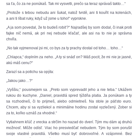
sa ťa, čo za ne ponúkaš. Tak mi vysvetli, prečo sa teraz správaš takto…“
„Protože s tebou nebudu ani šukat, natož tvrdě, ani ti kouřit na kolenách,
a ani ti líbat ruky, když už jsme u toho!“ vyprskne.
„A ja som povedal, že to budeš robiť?“ Najradšej by som dodal, či inak proti
fajke nič nemá, ak pri nej nebude kľačať, ale asi na to nie je správna
chvíľa.
„No tak vyjmenoval jsi mi, co bys za ty prachy dostal od toho… toho…“
„Chlapca,“ doplním za neho. „A ty si snáď on? Máš pocit, že mi nie je jasné,
akú máš cenu?“
Zarazí sa a potichu sa opýta:
„Jakou jako…?“
„Vyššiu,“ pousmejem sa. „Preto som vyprevadil jeho a nie teba.“ Ukážem
rukou do kuchyne. „Daniel, pravidlá spred týždňa platia. Ja ponúkam a ty
sa rozhodneš, či to prijmeš, alebo odmietneš. Na stole je päťsto euro.
Chcem, aby si sa vyzliekol a minimálne hodinu zostal vyzlečený. Zober si
za to, koľko uznáš za vhodné.“
Vytiahnem kľúč z vrecka a strčím ho nazad do dverí. Tým mu dám aj druhú
možnosť. Môže odísť. Viac ho presviedčať nebudem. Tým by som porušil
svoje vlastné pravidlá. Všetko musí byť dobrovoľné. A vzájomné. Bez