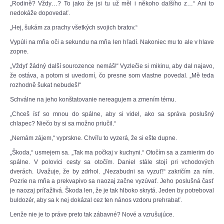
„Rodině? Vždy…? To jako že jsi tu už měl i někoho dalšího z…“ Ani to
nedokáže dopovedať.
„Hej, šukám za prachy všetkých svojich bratov.“
Vypúli na mňa oči a sekundu na mňa len hľadí. Nakoniec mu to ale v hlave
zopne.
„Vždyť žádný další sourozence nemáš!“ Vyzlečie si mikinu, aby dal najavo,
že ostáva, a potom si uvedomí, čo presne som vlastne povedal. „Mě teda
rozhodně šukat nebudeš!“
Schválne na jeho konštatovanie nereagujem a zmením tému.
„Chceš ísť so mnou do spálne, aby si videl, ako sa správa poslušný
chlapec? Niečo by si sa možno priučil.“
„Nemám zájem,“ vyprskne. Chvíľu to vyzerá, že si ešte dupne.
„Škoda,“ usmejem sa. „Tak ma počkaj v kuchyni.“ Otočím sa a zamierim do
spálne. V polovici cesty sa otočím. Daniel stále stojí pri vchodových
dverách. Uvažuje, že by zdrhol. „Nezabudni sa vyzuť!“ zakričím za ním.
Pozrie na mňa a prekvapivo sa naozaj začne vyzúvať. Jeho poslušná časť
je naozaj príťažlivá. Škoda len, že je tak hlboko skrytá. Jeden by potreboval
buldozér, aby sa k nej dokázal cez ten nános vzdoru prehrabať.
Lenže nie je to práve preto tak zábavné? Nové a vzrušujúce.