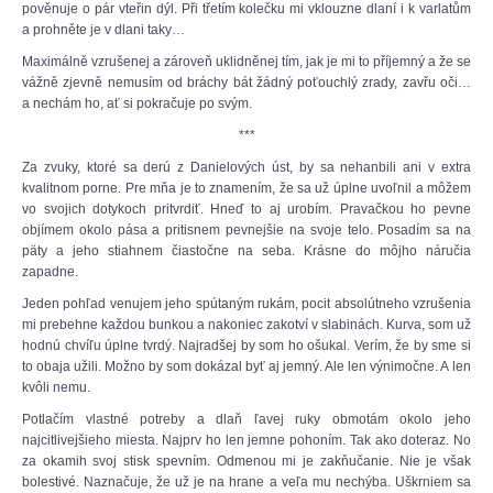
pověnuje o pár vteřin dýl. Při třetím kolečku mi vklouzne dlaní i k varlatům
a prohněte je v dlani taky…
Maximálně vzrušenej a zároveň uklidněnej tím, jak je mi to příjemný a že se
vážně zjevně nemusím od bráchy bát žádný poťouchlý zrady, zavřu oči…
a nechám ho, ať si pokračuje po svým.
***
Za zvuky, ktoré sa derú z Danielových úst, by sa nehanbili ani v extra
kvalitnom porne. Pre mňa je to znamením, že sa už úplne uvoľnil a môžem
vo svojich dotykoch pritvrdiť. Hneď to aj urobím. Pravačkou ho pevne
objímem okolo pása a pritisnem pevnejšie na svoje telo. Posadím sa na
päty a jeho stiahnem čiastočne na seba. Krásne do môjho náručia
zapadne.
Jeden pohľad venujem jeho spútaným rukám, pocit absolútneho vzrušenia
mi prebehne každou bunkou a nakoniec zakotví v slabinách. Kurva, som už
hodnú chvíľu úplne tvrdý. Najradšej by som ho ošukal. Verím, že by sme si
to obaja užili. Možno by som dokázal byť aj jemný. Ale len výnimočne. A len
kvôli nemu.
Potlačím vlastné potreby a dlaň ľavej ruky obmotám okolo jeho
najcitlivejšieho miesta. Najprv ho len jemne pohoním. Tak ako doteraz. No
za okamih svoj stisk spevním. Odmenou mi je zakňučanie. Nie je však
bolestivé. Naznačuje, že už je na hrane a veľa mu nechýba. Uškrniem sa