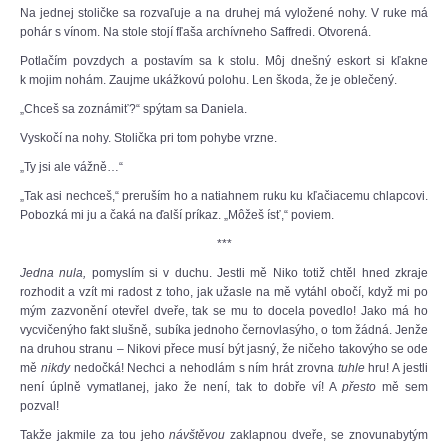
Na jednej stoličke sa rozvaľuje a na druhej má vyložené nohy. V ruke má
pohár s vínom. Na stole stojí fľaša archívneho Saffredi. Otvorená.
Potlačím povzdych a postavím sa k stolu. Môj dnešný eskort si kľakne
k mojim nohám. Zaujme ukážkovú polohu. Len škoda, že je oblečený.
„Chceš sa zoznámiť?“ spýtam sa Daniela.
Vyskočí na nohy. Stolička pri tom pohybe vrzne.
„Ty jsi ale vážně…“
„Tak asi nechceš,“ preruším ho a natiahnem ruku ku kľačiacemu chlapcovi.
Pobozká mi ju a čaká na ďalší príkaz. „Môžeš ísť,“ poviem.
***
Jedna nula,
pomyslím si v duchu. Jestli mě Niko totiž chtěl hned zkraje
rozhodit a vzít mi radost z toho, jak užasle na mě vytáhl obočí, když mi po
mým zazvonění otevřel dveře, tak se mu to docela povedlo! Jako má ho
vycvičenýho fakt slušně, subíka jednoho černovlasýho, o tom žádná. Jenže
na druhou stranu – Nikovi přece musí být jasný, že ničeho takovýho se ode
mě
nikdy
nedočká! Nechci a nehodlám s ním hrát zrovna
tuhle
hru! A jestli
není úplně vymatlanej, jako že není, tak to dobře ví! A
přesto
mě sem
pozval!
Takže jakmile za tou jeho
návštěvou
zaklapnou dveře, se znovunabytým