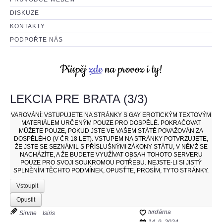
DISKUZE
KONTAKTY
PODPOŘTE NÁS
LEKCIA PRE BRATA (3/3)
VAROVÁNÍ:
VSTUPUJETE NA STRÁNKY S GAY EROTICKÝM TEXTOVÝM
MATERIÁLEM URČENÝM POUZE PRO DOSPĚLÉ. POKRAČOVAT
MŮŽETE POUZE, POKUD JSTE VE VAŠEM STÁTĚ POVAŽOVÁN ZA
DOSPĚLÉHO (V ČR 18 LET). VSTUPEM NA STRÁNKY POTVRZUJETE,
ŽE JSTE SE SEZNÁMIL S PŘÍSLUŠNÝMI ZÁKONY STÁTU, V NĚMŽ SE
NACHÁZÍTE, A ŽE BUDETE VYUŽÍVAT OBSAH TOHOTO SERVERU
POUZE PRO SVOJI SOUKROMOU POTŘEBU. NEJSTE-LI SI JISTÝ
SPLNĚNÍM TĚCHTO PODMÍNEK, OPUSŤTE, PROSÍM, TYTO STRÁNKY.
Vstoupit
Opustit
tvrďárna
Sinme
Isiris