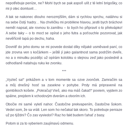
nepotřebuje peníze, ne? Mohl bych se pak aspoň ulít z té letní brigošky, co
mi ji otec domluvil…
A tak se nakonec dlouho nerozmýšlím, dám si rychlou sprchu, natáhnu si
na sebe čistý hadry… Na chviličku mi problikne hlavou, jestli bych bráchovi
neměl napsat, ale rovnou to zamítnu – to bych ho připravil o to překvápko!
A sebe taky – o to moct se opírat o jeho futra a poťouchle pozorovat, jak
nevěřícně lapá po dechu, haha.
Dovnitř do jeho domu se mi povede dostat díky nějaké usměvavé paní, co
jde zrovna ven s kočárkem – ještě jí jako galantnost sama podržím dveře,
no a o minutku pozdějc už opírám kolobku o stejnou zeď jako posledně a
odhodlaně natahuju ruku ke zvonku.
***
„Vyzleč sa!“ prikážem a v tom momente sa ozve zvonček. Zamračím sa
a môj dnešný hosť sa zasekne v pohybe. Prsty má pripravené na
gombíkoch košele. „Pokračuj! Vieš, ako ma máš čakať!“ poviem, vyjdem zo
spálne, prejdem k vchodovým dverám a otvorím ich.
Obočie mi samé vyletí nahor. Čiastočne prekvapením, čiastočne šokom.
Vedel som, že sa vráti. Len som ho nečakal tak skoro. To potrebuje peniaze
už po týždni? Čo zas vyviedol? Raz ho fakt budem ťahať z basy.
Potom si za to vyberiem zaujímavú odmenu.