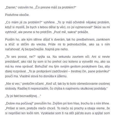
***
„Daniel,“ oslovím ho. „Čo presne máš za problém?“
Podvihne obočie.
„Co mám
já
za problém?“ vyhŕkne. „To
ty
máš očividně nějakej problém,
když si myslíš, že bych s tebou dělal ty věci, co jsi vyjmenoval!“ Skúsi sa mi
vytrhnúť, ale pevne si ho pridržím. „Pusť mě, sakra!“ prikáže.
Pustím ho, ale kým stihne dôjsť k dverám, tak ho predbehnem, zamknem
a kľúč si strčím do vrecka. Príde mi to jednoduchšie, ako sa s ním
naťahovať. Aj bezpečnejšie. Najmä pre neho.
„To ses posral, ne?“ spýta sa. Na sekundu zavriem oči. Ani si nevie
predstaviť, ako rád by som si ho prehol cez koleno a vysvetlil mu, ako sa
má ku mne správať. Bohužiaľ mu tým svojim gestom poskytnem čas, aby
ďalej rozprával. „To je protiprávní zadržování – trestnej čin, pane právníku!“
poučí ma. Vlastné slová ho donútia k úškrnu.
„Nie si vec,“ pretočím očami. „Keď už, tak by to bolo obmedzovanie osobnej
slobody. Radšej ti neprezradím, čo chýba k naplneniu skutkovej podstaty.“
„Ty jsi fakt beznadějnej…“
„Dobre ma počúvaj!“ preruším ho. Zvýšim pri tom hlas, trochu to s ním trhne.
„Prišiel si sem, pretože niečo chceš. To niečo sú prachy a obaja vieme, že
si neprišiel len kvôli nim. Vyskladal som ti na stôl päťsto euro a spýtal som