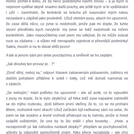
mohlo přimět k tomu, že by něco podobnýho navrhl znovu – a já bych si
nejenom vydělal stejně snadno další prachy, ale ještě bych si to vydělávání
i
užil
– zavnímám, že tentokrát se brácha při svazování mých rukou
nezastavil u zápěstí jako posledně. Užuž otvírám pusu, abych ho upozornil,
že zase dělá něco, co jsme si nedohodli, jenže pak mi dojde, že tuhle
slovní přestřelku bych nevyhrál: my jsme se totiž nedohodli na
ničem
konkrétním. Jako nepoučitelnej osel jsem mu odkýval, že mi může svázat
ruce za zádama – a vůbec mě nenapadlo vyjednat si přesnější podmínky!
Sakra, musím si na to dávat větší pozor!
A tak si jenom sám pro sebe povzdychnu a smířeně se ho zeptám:
„Jak dlouhej ten provaz je…?“
„Dosť dlhý, neboj sa,“ odpoví hlasem zabarveným pobavením, zatímco mi
dalším pohybem přitáhne k sobě i lokty, což mě donutí narovnat se
v zádech.
„Se nebojím,“ mám potřebu ho upozornit – ale až poté, co to vypustím
z pusy, mi dojde, že to bylo zbytečný: až Nika totiž zase napadne zahledět
se do mýho rozkroku, zjistí během první vteřiny, že to, co se mi prohání
tělem, rozhodně není strach! Užuž začínám být naštvanej sám na sebe, že
jsem se tak snadno
a levně
rozhodl přistoupit na tu nahotu, jenže si hned
vzápětí uvědomím, že ono by to šlo vidět i přes boxerky… „Hele, a
nezapomněl jsi tak náhodou nastavit stopky?“ přeptám se pochybovačně,
ačkoliv tu odpověď samozřejmě znám, Niko přece
nezabúda
– ale chci