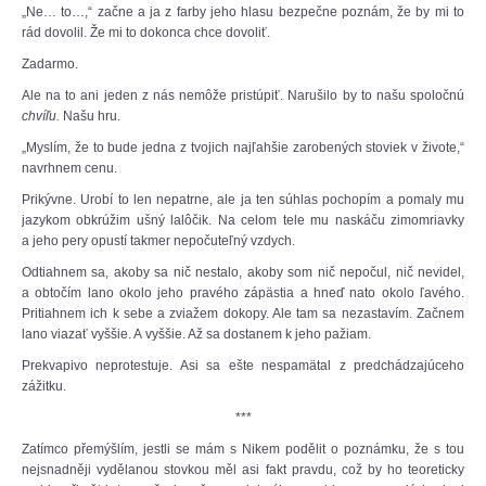
„Ne… to…,“ začne a ja z farby jeho hlasu bezpečne poznám, že by mi to
rád dovolil. Že mi to dokonca chce dovoliť.
Zadarmo.
Ale na to ani jeden z nás nemôže pristúpiť. Narušilo by to našu spoločnú
chvíľu.
Našu hru.
„Myslím, že to bude jedna z tvojich najľahšie zarobených stoviek v živote,“
navrhnem cenu.
Prikývne. Urobí to len nepatrne, ale ja ten súhlas pochopím a pomaly mu
jazykom obkrúžim ušný lalôčik. Na celom tele mu naskáču zimomriavky
a jeho pery opustí takmer nepočuteľný vzdych.
Odtiahnem sa, akoby sa nič nestalo, akoby som nič nepočul, nič nevidel,
a obtočím lano okolo jeho pravého zápästia a hneď nato okolo ľavého.
Pritiahnem ich k sebe a zviažem dokopy. Ale tam sa nezastavím. Začnem
lano viazať vyššie. A vyššie. Až sa dostanem k jeho pažiam.
Prekvapivo neprotestuje. Asi sa ešte nespamätal z predchádzajúceho
zážitku.
***
Zatímco přemýšlím, jestli se mám s Nikem podělit o poznámku, že s tou
nejsnadněji vydělanou stovkou měl asi fakt pravdu, což by ho teoreticky