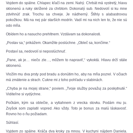
Vojdem do spálne. Chlapec kľačí na zemi. Nahý. Chrbát má vystretý, hlavu
sklonenú a ruky skrížené za chrbtom. Dokonalý sub. Nedovolí si ku mne
zdvihnúť zrak. Trochu sa chveje. Je nádherný. Štíhly s alabastrovou
pokožkou. Má na nej pár starších modrín. Vadí mi na nich len to, že nie sú
odo mňa.
Obídem ho a nasucho prehltnem. Vzdávam sa dokonalosti.
„Postav sa,“ prikážem. Okamžite poslúchne. „Obleč sa, končíme.“
Postaví sa, nedovolí si neposlúchnuť.
„Pane, ak je… niečo zle…, môžem to napraviť,“ vykoktá. Hlavu drží stále
sklonenú.
Vložím mu dva prsty pod bradu a donútim ho, aby na mňa pozrel. V očiach
má zmätenie a strach. Cukne mi z toho pohľadu v slabinách.
„Chyba je na mojej strane,“ poviem. „Tvoje služby považuj za poskytnuté.“
Viditeľne si vydýchne.
Počkám, kým sa oblečie, a vytiahnem z vrecka stovku. Podám mu ju.
Zvyšok som zaplatil vopred. Ako vždy. Toto je bonus za malú láskavosť.
Rovno ho o ňu požiadam.
Súhlasí.
Vyjdem zo spálne. Kráča dva kroky za mnou. V kuchyni nájdem Daniela.