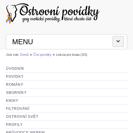
MENU
Jste zde:
Domů
Číst povídky
Lekcia pre brata (3/3)
PŘIHLÁSIT SE
ÚVODNÍK
ČÍST POVÍDKY
POVÍDKY
ROMÁNY
NAPSAT POVÍDKU
SBORNÍKY
KNIHY
FILTROVÁNÍ
OSTROVNÍ SVĚT
PROFILY
PRŮVODCE WEBEM