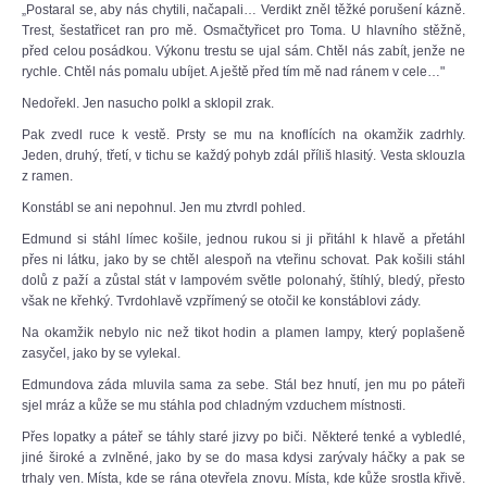
„Postaral se, aby nás chytili, načapali… Verdikt zněl těžké porušení kázně.
Trest, šestatřicet ran pro mě. Osmačtyřicet pro Toma. U hlavního stěžně,
před celou posádkou. Výkonu trestu se ujal sám. Chtěl nás zabít, jenže ne
rychle. Chtěl nás pomalu ubíjet. A ještě před tím mě nad ránem v cele…"
Nedořekl. Jen nasucho polkl a sklopil zrak.
Pak zvedl ruce k vestě. Prsty se mu na knoflících na okamžik zadrhly.
Jeden, druhý, třetí, v tichu se každý pohyb zdál příliš hlasitý. Vesta sklouzla
z ramen.
Konstábl se ani nepohnul. Jen mu ztvrdl pohled.
Edmund si stáhl límec košile, jednou rukou si ji přitáhl k hlavě a přetáhl
přes ni látku, jako by se chtěl alespoň na vteřinu schovat. Pak košili stáhl
dolů z paží a zůstal stát v lampovém světle polonahý, štíhlý, bledý, přesto
však ne křehký. Tvrdohlavě vzpřímený se otočil ke konstáblovi zády.
Na okamžik nebylo nic než tikot hodin a plamen lampy, který poplašeně
zasyčel, jako by se vylekal.
Edmundova záda mluvila sama za sebe. Stál bez hnutí, jen mu po páteři
sjel mráz a kůže se mu stáhla pod chladným vzduchem místnosti.
Přes lopatky a páteř se táhly staré jizvy po biči. Některé tenké a vybledlé,
jiné široké a zvlněné, jako by se do masa kdysi zarývaly háčky a pak se
trhaly ven. Místa, kde se rána otevřela znovu. Místa, kde kůže srostla křivě.