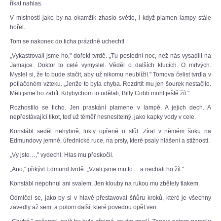
říkat nahlas.
V místnosti jako by na okamžik zhaslo světlo, i když plamen lampy stále
hořel.
Tom se nakonec do ticha prázdně uchechtl.
„Vykastrovali jsme ho," dořekl tvrdě. „Tu poslední noc, než nás vysadili na
Jamajce. Doktor to celé vymyslel. Věděl o dalších klucích. O mrtvých.
Myslel si, že to bude stačit, aby už nikomu neublížil." Tomova čelist tvrdla v
potlačeném vzteku. „Jenže to byla chyba. Rozdrtit mu jen šourek nestačilo.
Měli jsme ho zabít. Kdybychom to udělali, Billy Cobb mohl ještě žít."
Rozhostilo se ticho. Jen praskání plamene v lampě. A jejich dech. A
nepřestávající tikot, teď už téměř nesnesitelný, jako kapky vody v cele.
Konstábl seděl nehybně, lokty opřené o stůl. Zíral v němém šoku na
Edmundovy jemné, úřednické ruce, na prsty, které psaly hlášení a stížnosti.
„Vy jste…," vydechl. Hlas mu přeskočil.
„Ano," přikývl Edmund tvrdě. „Vzali jsme mu to… a nechali ho žít."
Konstábl nepohnul ani svalem. Jen klouby na rukou mu zbělely tlakem.
Odmlčel se, jako by si v hlavě přestavoval šňůru kroků, které je všechny
zavedly až sem, a potom další, které povedou opět ven.