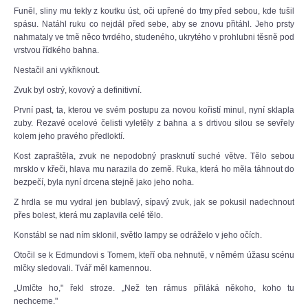
Funěl, sliny mu tekly z koutku úst, oči upřené do tmy před sebou, kde tušil
spásu. Natáhl ruku co nejdál před sebe, aby se znovu přitáhl. Jeho prsty
nahmataly ve tmě něco tvrdého, studeného, ukrytého v prohlubni těsně pod
vrstvou řídkého bahna.
Nestačil ani vykřiknout.
Zvuk byl ostrý, kovový a definitivní.
První past, ta, kterou ve svém postupu za novou kořistí minul, nyní sklapla
zuby. Rezavé ocelové čelisti vyletěly z bahna a s drtivou silou se sevřely
kolem jeho pravého předloktí.
Kost zapraštěla, zvuk ne nepodobný prasknutí suché větve. Tělo sebou
mrsklo v křeči, hlava mu narazila do země. Ruka, která ho měla táhnout do
bezpečí, byla nyní drcena stejně jako jeho noha.
Z hrdla se mu vydral jen bublavý, sípavý zvuk, jak se pokusil nadechnout
přes bolest, která mu zaplavila celé tělo.
Konstábl se nad ním sklonil, světlo lampy se odráželo v jeho očích.
Otočil se k Edmundovi s Tomem, kteří oba nehnutě, v němém úžasu scénu
mlčky sledovali. Tvář měl kamennou.
„Umlčte ho," řekl stroze. „Než ten rámus přiláká někoho, koho tu
nechceme."