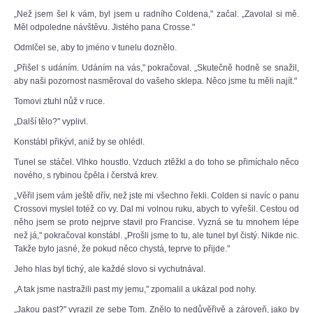
„Než jsem šel k vám, byl jsem u radního Coldena," začal. „Zavolal si mě.
Měl odpoledne návštěvu. Jistého pana Crosse."
Odmlčel se, aby to jméno v tunelu doznělo.
„Přišel s udáním. Udáním na vás," pokračoval. „Skutečně hodně se snažil,
aby naši pozornost nasměroval do vašeho sklepa. Něco jsme tu měli najít."
Tomovi ztuhl nůž v ruce.
„Další tělo?" vyplivl.
Konstábl přikývl, aniž by se ohlédl.
Tunel se stáčel. Vlhko houstlo. Vzduch ztěžkl a do toho se přimíchalo něco
nového, s rybinou čpěla i čerstvá krev.
„Věřil jsem vám ještě dřív, než jste mi všechno řekli. Colden si navíc o panu
Crossovi myslel totéž co vy. Dal mi volnou ruku, abych to vyřešil. Cestou od
něho jsem se proto nejprve stavil pro Francise. Vyzná se tu mnohem lépe
než já," pokračoval konstábl. „Prošli jsme to tu, ale tunel byl čistý. Nikde nic.
Takže bylo jasné, že pokud něco chystá, teprve to přijde."
Jeho hlas byl tichý, ale každé slovo si vychutnával.
„A tak jsme nastražili past my jemu," zpomalil a ukázal pod nohy.
„Jakou past?" vyrazil ze sebe Tom. Znělo to nedůvěřivě a zároveň, jako by