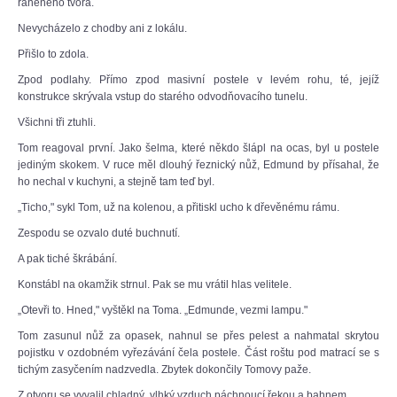
raněného tvora.
Nevycházelo z chodby ani z lokálu.
Přišlo to zdola.
Zpod podlahy. Přímo zpod masivní postele v levém rohu, té, jejíž
konstrukce skrývala vstup do starého odvodňovacího tunelu.
Všichni tři ztuhli.
Tom reagoval první. Jako šelma, které někdo šlápl na ocas, byl u postele
jediným skokem. V ruce měl dlouhý řeznický nůž, Edmund by přísahal, že
ho nechal v kuchyni, a stejně tam teď byl.
„Ticho," sykl Tom, už na kolenou, a přitiskl ucho k dřevěnému rámu.
Zespodu se ozvalo duté buchnutí.
A pak tiché škrábání.
Konstábl na okamžik strnul. Pak se mu vrátil hlas velitele.
„Otevři to. Hned," vyštěkl na Toma. „Edmunde, vezmi lampu."
Tom zasunul nůž za opasek, nahnul se přes pelest a nahmatal skrytou
pojistku v ozdobném vyřezávání čela postele. Část roštu pod matrací se s
tichým zasyčením nadzvedla. Zbytek dokončily Tomovy paže.
Z otvoru se vyvalil chladný, vlhký vzduch páchnoucí řekou a bahnem.