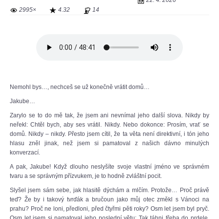
22. 4. 2026
2995×
4.32
14
Nemohl bys…, nechceš se už konečně vrátit domů…
Jakube…
Zarylo se to do mě tak, že jsem ani nevnímal jeho další slova. Nikdy by
neřekl: Chtěl bych, aby ses vrátil. Nikdy. Nebo dokonce: Prosím, vrať se
domů. Nikdy – nikdy. Přesto jsem cítil, že ta věta není direktivní, i tón jeho
hlasu zněl jinak, než jsem si pamatoval z našich dávno minulých
konverzací.
A pak, Jakube! Když dlouho neslyšíte svoje vlastní jméno ve správném
tvaru a se správným přízvukem, je to hodně zvláštní pocit.
Slyšel jsem sám sebe, jak hlasitě dýchám a mlčím. Protože… Proč právě
teď? Že by i takový tvrďák a bručoun jako můj otec změkl s Vánoci na
prahu? Proč ne loni, předloni, před čtyřmi pěti roky? Osm let jsem byl pryč.
Osm let jsem si pamatoval jeho poslední větu: Tak táhni třeba do prdele,