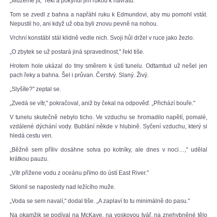
„Můžeme jít," řekl a pokynul jim rukou k návratu.
Tom se zvedl z bahna a napřáhl ruku k Edmundovi, aby mu pomohl vstát.
Nepustil ho, ani když už oba byli znovu pevně na nohou.
Vrchní konstábl stál klidně vedle nich. Svoji hůl držel v ruce jako žezlo.
„O zbytek se už postará jiná spravedlnost," řekl tiše.
Hrotem hole ukázal do tmy směrem k ústí tunelu. Odtamtud už nešel jen
pach řeky a bahna. Šel i průvan. Čerstvý. Slaný. Živý.
„Slyšíte?" zeptal se.
„Zvedá se vítr," pokračoval, aniž by čekal na odpověď. „Přichází bouře."
V tunelu skutečně nebylo ticho. Ve vzduchu se hromadilo napětí, pomalé,
vzdálené dýchání vody. Bublání někde v hlubině. Syčení vzduchu, který si
hledá cestu ven.
„Běžně sem příliv dosáhne sotva po kotníky, ale dnes v noci…," udělal
krátkou pauzu.
„Vítr přižene vodu z oceánu přímo do ústí East River."
Sklonil se naposledy nad ležícího muže.
„Voda se sem navalí," dodal tiše. „A zaplaví to tu minimálně do pasu."
Na okamžik se podíval na McKaye, na voskovou tvář, na znehybněné tělo