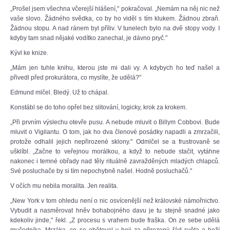
„Prošel jsem všechna včerejší hlášení," pokračoval. „Nemám na něj nic než
vaše slovo. Žádného svědka, co by ho viděl s tím klukem. Žádnou zbraň.
Žádnou stopu. A nad ránem byl příliv. V tunelech bylo na dvě stopy vody. I
kdyby tam snad nějaké vodítko zanechal, je dávno pryč."
Kývl ke knize.
„Mám jen tuhle knihu, kterou jste mi dali vy. A kdybych ho teď našel a
přivedl před prokurátora, co myslíte, že udělá?"
Edmund mlčel. Bledý. Už to chápal.
Konstábl se do toho opřel bez slitování, logicky, krok za krokem.
„Při prvním výslechu otevře pusu. A nebude mluvit o Billym Cobbovi. Bude
mluvit o Vigilantu. O tom, jak ho dva členové posádky napadli a zmrzačili,
protože odhalil jejich nepřirozené sklony." Odmlčel se a frustrovaně se
ušklíbl. „Začne to veřejnou morálkou, a když to nebude stačit, vytáhne
nakonec i temné obřady nad těly rituálně zavražděných mladých chlapců.
Své posluchače by si tím nepochybně našel. Hodně posluchačů."
V očích mu nebila moralita. Jen realita.
„New York v tom ohledu není o nic osvícenější než královské námořnictvo.
Vybudit a nasměrovat hněv bohabojného davu je tu stejně snadné jako
kdekoliv jinde," řekl. „Z procesu s vrahem bude fraška. On ze sebe udělá