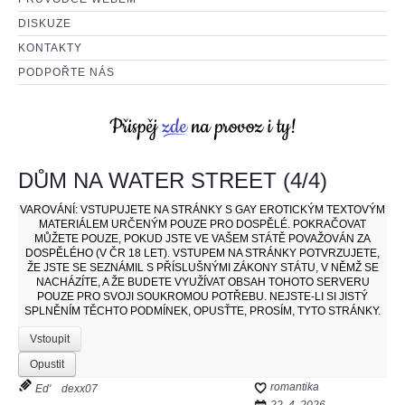
DISKUZE
KONTAKTY
PODPOŘTE NÁS
DŮM NA WATER STREET (4/4)
VAROVÁNÍ:
VSTUPUJETE NA STRÁNKY S GAY EROTICKÝM TEXTOVÝM
MATERIÁLEM URČENÝM POUZE PRO DOSPĚLÉ. POKRAČOVAT
MŮŽETE POUZE, POKUD JSTE VE VAŠEM STÁTĚ POVAŽOVÁN ZA
DOSPĚLÉHO (V ČR 18 LET). VSTUPEM NA STRÁNKY POTVRZUJETE,
ŽE JSTE SE SEZNÁMIL S PŘÍSLUŠNÝMI ZÁKONY STÁTU, V NĚMŽ SE
NACHÁZÍTE, A ŽE BUDETE VYUŽÍVAT OBSAH TOHOTO SERVERU
POUZE PRO SVOJI SOUKROMOU POTŘEBU. NEJSTE-LI SI JISTÝ
SPLNĚNÍM TĚCHTO PODMÍNEK, OPUSŤTE, PROSÍM, TYTO STRÁNKY.
Vstoupit
Opustit
romantika
Ed'
dexx07