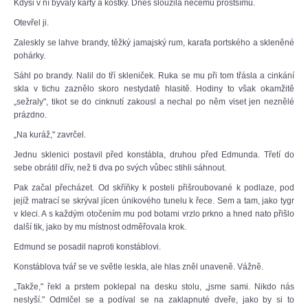
Kdysi v ní bývaly karty a kostky. Dnes sloužila něčemu prostšímu.
Otevřel ji.
Zaleskly se lahve brandy, těžký jamajský rum, karafa portského a skleněné
pohárky.
Sáhl po brandy. Nalil do tří skleniček. Ruka se mu při tom třásla a cinkání
skla v tichu zaznělo skoro nestydatě hlasitě. Hodiny to však okamžitě
„sežraly", tikot se do cinknutí zakousl a nechal po něm viset jen neznělé
prázdno.
„Na kuráž," zavrčel.
Jednu sklenici postavil před konstábla, druhou před Edmunda. Třetí do
sebe obrátil dřív, než ti dva po svých vůbec stihli sáhnout.
Pak začal přecházet. Od skříňky k posteli přišroubované k podlaze, pod
jejíž matrací se skrýval jícen únikového tunelu k řece. Sem a tam, jako tygr
v kleci. A s každým otočením mu pod botami vrzlo prkno a hned nato přišlo
další tik, jako by mu místnost odměřovala krok.
Edmund se posadil naproti konstáblovi.
Konstáblova tvář se ve světle leskla, ale hlas zněl unaveně. Vážně.
„Takže," řekl a prstem poklepal na desku stolu, „jsme sami. Nikdo nás
neslyší." Odmlčel se a podíval se na zaklapnuté dveře, jako by si to