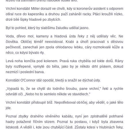
leželo na bahnitém břehu nafouklé lidské tělo.
Vrchní konstábl Miller dorazil ve chvíli, kdy si koronerův asistent s odporem
otíral ruce do kapesníku a druhou paží zaháněl racky. Ptáci kroužili nízko,
drzé bílé šipky hladové po zbytcích.
Byl to pohled, který by slabšímu žaludku udělal jasno.
Voda, dřevo mol, kameny a hladová ústa řeky z něj udělaly věc. Ne
člověka. Obličej téměř neexistoval. Krabi a úhoři pracovali s děsivou
pečlivostí, zanechali jen zpola ohlodanou lebku, cáry rozmokvalé kůže a
něco, co kdysi bývalo rty.
Levá noha končila pod kolenem. Pravá ruka chyběla od lokte dolů. Rány
byly roztřepené, vymyté do běla, jako by je někdo drhl pískem, dokud
nezmizí i poslední barva.
Konstábl O'Connor stál opodál, bledý a snažil se dýchat ústy.
„Vypadá to, že se chytil do lodního šroubu, pane vrchní," řekl a rychle
odvrátil oči. „Nebo ho to semlelo někde ve stavidlech."
Vrchní konstábl přistoupil blíž. Nepotřeboval obličej, aby věděl, o jaké tělo
jde.
Poznal zbytky drahého vlněného kabátu, nyní jen zplstnatělé potrhané
hadry potažené říčním slizem. Poznal tu postavu, i když byla zbavena
lidskosti. A věděl i, kde jsou chybějící části. Zůstaly kdesi v hlubinách řeky,