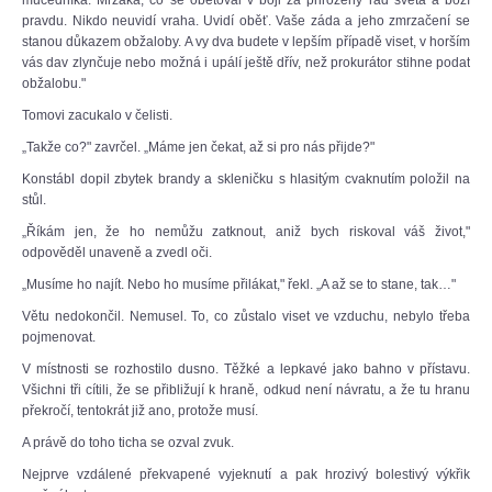
mučedníka. Mrzáka, co se obětoval v boji za přirozený řád světa a boží
pravdu. Nikdo neuvidí vraha. Uvidí oběť. Vaše záda a jeho zmrzačení se
stanou důkazem obžaloby. A vy dva budete v lepším případě viset, v horším
vás dav zlynčuje nebo možná i upálí ještě dřív, než prokurátor stihne podat
obžalobu."
Tomovi zacukalo v čelisti.
„Takže co?" zavrčel. „Máme jen čekat, až si pro nás přijde?"
Konstábl dopil zbytek brandy a skleničku s hlasitým cvaknutím položil na
stůl.
„Říkám jen, že ho nemůžu zatknout, aniž bych riskoval váš život,"
odpověděl unaveně a zvedl oči.
„Musíme ho najít. Nebo ho musíme přilákat," řekl. „A až se to stane, tak…"
Větu nedokončil. Nemusel. To, co zůstalo viset ve vzduchu, nebylo třeba
pojmenovat.
V místnosti se rozhostilo dusno. Těžké a lepkavé jako bahno v přístavu.
Všichni tři cítili, že se přibližují k hraně, odkud není návratu, a že tu hranu
překročí, tentokrát již ano, protože musí.
A právě do toho ticha se ozval zvuk.
Nejprve vzdálené překvapené vyjeknutí a pak hrozivý bolestivý výkřik