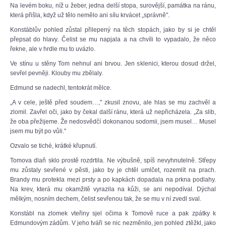
Na levém boku, níž u žeber, jedna delší stopa, surovější, památka na ránu,
která přišla, když už tělo nemělo ani sílu krvácet „správně".
Konstáblův pohled zůstal přilepený na těch stopách, jako by si je chtěl
přepsat do hlavy. Čelist se mu napjala a na chvíli to vypadalo, že něco
řekne, ale v hrdle mu to uvázlo.
Ve stínu u stěny Tom nehnul ani brvou. Jen sklenici, kterou dosud držel,
sevřel pevněji. Klouby mu zbělaly.
Edmund se nadechl, tentokrát mělce.
„A v cele, ještě před soudem…," zkusil znovu, ale hlas se mu zachvěl a
zlomil. Zavřel oči, jako by čekal další ránu, která už nepřicházela. „Za slib,
že oba přežijeme. Že nedosvědčí dokonanou sodomii, jsem musel… Musel
jsem mu být po vůli."
Ozvalo se tiché, krátké křupnutí.
Tomova dlaň sklo prostě rozdrtila. Ne výbušně, spíš nevyhnutelně. Střepy
mu zůstaly sevřené v pěsti, jako by je chtěl umlčet, rozemlít na prach.
Brandy mu protekla mezi prsty a po kapkách dopadala na prkna podlahy.
Na krev, která mu okamžitě vyrazila na kůži, se ani nepodíval. Dýchal
mělkým, nosním dechem, čelist sevřenou tak, že se mu v ní zvedl sval.
Konstábl na zlomek vteřiny sjel očima k Tomově ruce a pak zpátky k
Edmundovým zádům. V jeho tváři se nic nezměnilo, jen pohled ztěžkl, jako