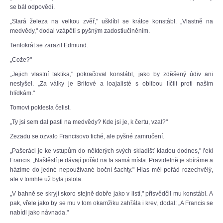
se bál odpovědi.
„Stará železa na velkou zvěř," ušklíbl se krátce konstábl. „Vlastně na
medvědy," dodal vzápětí s pyšným zadostiučiněním.
Tentokrát se zarazil Edmund.
„Cože?"
„Jejich vlastní taktika," pokračoval konstábl, jako by zděšený údiv ani
neslyšel. „Za války je Britové a loajalisté s oblibou líčili proti našim
hlídkám."
Tomovi poklesla čelist.
„Ty jsi sem dal pasti na medvědy? Kde jsi je, k čertu, vzal?"
Zezadu se ozvalo Francisovo tiché, ale pyšné zamručení.
„Pašeráci je ke vstupům do některých svých skladišť kladou dodnes," řekl
Francis. „Naštěstí je dávají pořád na ta samá místa. Pravidelně je sbíráme a
házíme do jedné nepoužívané boční šachty." Hlas měl pořád rozechvělý,
ale v tomhle už byla jistota.
„V bahně se skryjí skoro stejně dobře jako v listí," přisvědčil mu konstábl. A
pak, vřele jako by se mu v tom okamžiku zahřála i krev, dodal: „A Francis se
nabídl jako návnada."