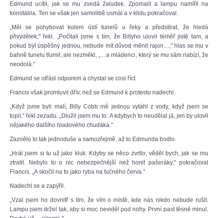
Edmund ucítil, jak se mu zvedá žaludek. Zpomalil a lampu namířil na
konstábla. Ten se však jen samolibě usmál a v klidu pokračoval.
„Měl se pohybovat kolem ústí tunelů u řeky a předstírat, že hledá
přivýdělek," řekl. „Počítali jsme s tím, že Billyho ulovil téměř jistě tam, a
pokud byl úspěšný jednou, nebude mít důvod měnit rajon…," hlas se mu v
bahně tunelu tlumil, ale nezměkl, „…a mládenci, který se mu sám nabízí, že
neodolá."
Edmund se otřásl odporem a chystal se cosi říct.
Francis však promluvil dřív, než se Edmund k protestu nadechl.
„Když jsme byli malí, Billy Cobb mě jednou vytáhl z vody, když jsem se
topil," řekl zezadu. „Dlužil jsem mu to. A kdybych to neudělal já, jen by ulovil
nějakého dalšího hladového chudáka."
Zaznělo to tak jednoduše a samozřejmě, až to Edmunda bodlo.
„Hrál jsem si tu už jako kluk. Kdyby se něco zvrtlo, věděl bych, jak se mu
ztratit. Nebylo to o nic nebezpečnější než honit pašeráky," pokračoval
Francis. „A skočil na to jako ryba na tučného červa."
Nadechl se a zapýřil.
„Vzal jsem ho dovnitř s tím, že vím o místě, kde nás nikdo nebude rušit.
Lampu jsem držel tak, aby si moc neviděl pod nohy. První past těsně minul.