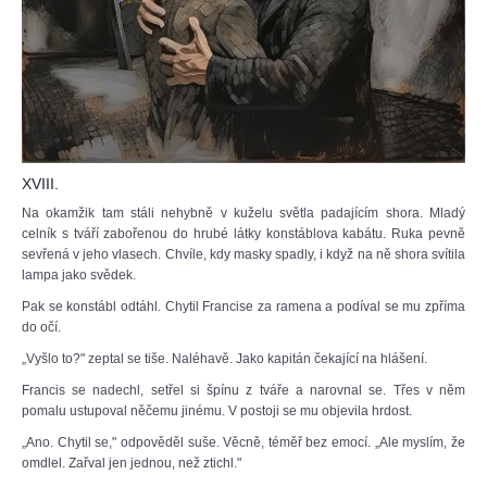
XVIII.
Na okamžik tam stáli nehybně v kuželu světla padajícím shora. Mladý
celník s tváří zabořenou do hrubé látky konstáblova kabátu. Ruka pevně
sevřená v jeho vlasech. Chvíle, kdy masky spadly, i když na ně shora svítila
lampa jako svědek.
Pak se konstábl odtáhl. Chytil Francise za ramena a podíval se mu zpříma
do očí.
„Vyšlo to?" zeptal se tiše. Naléhavě. Jako kapitán čekající na hlášení.
Francis se nadechl, setřel si špínu z tváře a narovnal se. Třes v něm
pomalu ustupoval něčemu jinému. V postoji se mu objevila hrdost.
„Ano. Chytil se," odpověděl suše. Věcně, téměř bez emocí. „Ale myslím, že
omdlel. Zařval jen jednou, než ztichl."