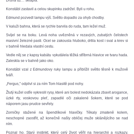
Druhá už… sklapla."
Konstábl zastavil a celou skupinku zadržel. Byli u rohu.
Edmund pozvedl lampu výš. Světlo dopadlo za ohyb chodby.
V kaluži bahna, která se rychle barvila do ruda, tam ležel muž.
Svíjel se na boku. Levá noha uvězněná v rezavých, zubatých čelistech
masivní železné pasti. Ocel se zakousla hluboko, drtila kost i sval a krev si
v bahně hledala vlastní cestu.
Vedle něj se z kapsy kabátu vykutálela těžká stříbrná hlavice ve tvaru hada.
Zaleskla se v bahně jako oko.
Konstábl vzal z Edmundovy ruky lampu a přiblížil světlo těsně k mužově
tváři.
„Fergus," odplivl si za ním Tom hlasitě pod nohy.
Žlutý kužel ostře vykreslil rysy, které ani bolest nedokázala zbavit arogance,
úzké rty, voskovou pleť, zapadlé oči zakalené šokem, které se pod
náporem jasu prudce sevřely.
Zorničky stažené na špendlíkové hlavičky. Těkaly zmateně kolem,
neschopné zaostřit, až konečně našly obličej muže sklánějícího se nad
ním.
Poznal ho. Starý instinkt, který celý život věřil na hierarchii a rozkazy,