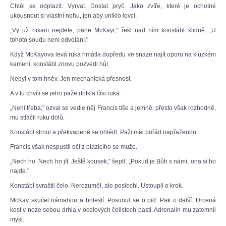
Chtěl se odplazit. Vyrvat. Dostat pryč. Jako zvíře, které je ochotné
ukousnout si vlastní nohu, jen aby uniklo lovci.
„Vy už nikam nejdete, pane McKayi," řekl nad ním konstábl klidně. „U
tohoto soudu není odvolání."
Když McKayova levá ruka hmátla dopředu ve snaze najít oporu na kluzkém
kameni, konstábl znovu pozvedl hůl.
Nebyl v tom hněv. Jen mechanická přesnost.
A v tu chvíli se jeho paže dotkla čísi ruka.
„Není třeba," ozval se vedle něj Francis tiše a jemně, přesto však rozhodně,
mu stlačil ruku dolů.
Konstábl strnul a překvapeně se ohlédl. Paži měl pořád napřaženou.
Francis však nespustil oči z plazícího se muže.
„Nech ho. Nech ho jít. Ještě kousek," šeptl. „Pokud je Bůh s námi, ona si ho
najde."
Konstábl svraštil čelo. Nerozuměl, ale poslechl. Ustoupil o krok.
McKay skučel námahou a bolestí. Posunul se o píď. Pak o další. Drcená
kost v noze sebou drhla v ocelových čelistech pasti. Adrenalin mu zatemnil
mysl.