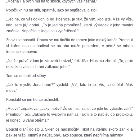
„Možná i já bych mu na to skočil, kdybych vás neznal."
Položil knihu na stůl, opatrně, jako by odjišťoval pistoli.
„Jediné, co vás odklonilo od šibenice, je fakt, že vím, kdo jste. A že vy víte,
kdo jsem já," dodal. „To je jediná proměnná, která výsledek v jeho rovnici
změnila. Nepočítal s loajalitou vyděděnců."
Znovu se posadil. Únava se mu tlačila do ramen jako mokrý kabát. Promnul
si kořen nosu a podíval se na oba muže pohledem, v němž se mísila
frustrace s obavou.
„Jenže právě v tom je zároveň i svízel," řekl tiše. Hlas mu zhrubl. „To, proč
nezatknu vás, mi brání zatknout jeho."
Tom se odlepil od stěny.
„Jak to myslíš, Jonathane?" vyštěkl. „Víš, kdo to je. Víš, co udělal. Máš
motiv."
Konstábl se jen hořce uchechtl.
„Motiv?" zopakoval. „Jaký motiv? Že se mstí za to, že jste ho vykastrovali?"
Přimhouřil oči. „Jakmile to vyslovím nahlas, jakmile to napíšu do protokolu,
je konec. S vámi oběma."
Bouchl dlaní do stolu. Sklenice nadskočily. Tikot na vteřinu skoro zanikl a
pak se vrátil, klidný a neústupný, jako soudce, který nepřijímá námitky.