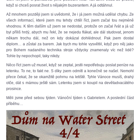
když si chceš posrat život s nějakým buzerantem. A já odtáhnul.
Až mnohem později jsem si uvědomil, že i já jsem možná udělal chybu. Ze
všech informací, které jsem mu tehdy chtěl říct, jsem začal tou nejméně
vhodnou. K těm dalším už jsem se nedostal, protože on začal řvát a já už
byl příliš hrdý, abych mu řekl, že se nejedu flákat, ale dál studovat, jenom
někam trochu dál, než on kdy dokázal dohlédnout. Pak jsem dostal
diplom… a zůstal za barem. Jak bych mu tohle vysvětlil, když pro něj jako
pro Bohem nadaného technika stroje vždycky znamenaly víc než lidé?
Tohle by nepochopil, taky nikdy.
Něco říct jsem už musel, když se zeptal, jestli nepotřebuju poslat peníze na
letenku. To ne, to fakt ne. S díky jsem odmítl a konečně se našel. Nemohl
přece čekat, že se okamžitě pohrnu na letiště. Tyhle Vánoce musíš, drahý
otče, dát s mámou ještě sám. Letenku jsem si koupil na devětadvacátého
prosince.
Měli jsme před sebou týden. Vánoční týden s Gabrielem. A poslední část
příběhu…