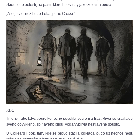
zkroucené bolestí, na pasti, které ho svíraly jako železná pouta.
„A to je víc, než bude třeba, pane Crossi."
XIX.
Tři dny nato, když bouře konečně povolila sevření a East River se vrátila do
svého obvyklého, špinavého klidu, voda vyplivla nestrávené sousto.
U Corlears Hook, tam, kde se proud stáčí a odkládá to, co už nechce nést,