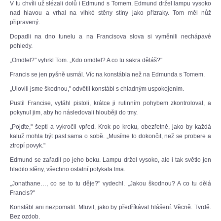
V tu chvíli už slézali dolů i Edmund s Tomem. Edmund držel lampu vysoko
nad hlavou a vrhal na vlhké stěny stíny jako přízraky. Tom měl nůž
připravený.
Dopadli na dno tunelu a na Francisova slova si vyměnili nechápavé
pohledy.
„Omdlel?" vyhrkl Tom. „Kdo omdlel? A co tu sakra děláš?"
Francis se jen pyšně usmál. Víc na konstábla než na Edmunda s Tomem.
„Ulovili jsme škodnou," odvětil konstábl s chladným uspokojením.
Pustil Francise, vytáhl pistoli, krátce ji rutinním pohybem zkontroloval, a
pokynul jim, aby ho následovali hlouběji do tmy.
„Pojďte," šeptl a vykročil vpřed. Krok po kroku, obezřetně, jako by každá
kaluž mohla být past sama o sobě. „Musíme to dokončit, než se probere a
ztropí povyk."
Edmund se zařadil po jeho boku. Lampu držel vysoko, ale i tak světlo jen
hladilo stěny, všechno ostatní polykala tma.
„Jonathane…, co se to tu děje?" vydechl. „Jakou škodnou? A co tu dělá
Francis?"
Konstábl ani nezpomalil. Mluvil, jako by předříkával hlášení. Věcně. Tvrdě.
Bez ozdob.