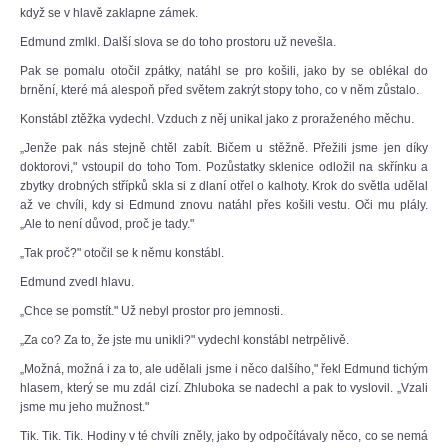
když se v hlavě zaklapne zámek.
Edmund zmlkl. Další slova se do toho prostoru už nevešla.
Pak se pomalu otočil zpátky, natáhl se pro košili, jako by se oblékal do
brnění, které má alespoň před světem zakrýt stopy toho, co v něm zůstalo.
Konstábl ztěžka vydechl. Vzduch z něj unikal jako z proraženého měchu.
„Jenže pak nás stejně chtěl zabít. Bičem u stěžně. Přežili jsme jen díky
doktorovi," vstoupil do toho Tom. Pozůstatky sklenice odložil na skřínku a
zbytky drobných střípků skla si z dlaní otřel o kalhoty. Krok do světla udělal
až ve chvíli, kdy si Edmund znovu natáhl přes košili vestu. Oči mu plály.
„Ale to není důvod, proč je tady."
„Tak proč?" otočil se k němu konstábl.
Edmund zvedl hlavu.
„Chce se pomstít." Už nebyl prostor pro jemnosti.
„Za co? Za to, že jste mu unikli?" vydechl konstábl netrpělivě.
„Možná, možná i za to, ale udělali jsme i něco dalšího," řekl Edmund tichým
hlasem, který se mu zdál cizí. Zhluboka se nadechl a pak to vyslovil. „Vzali
jsme mu jeho mužnost."
Tik. Tik. Tik. Hodiny v té chvíli zněly, jako by odpočítávaly něco, co se nemá