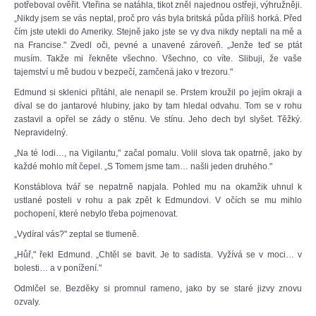
potřeboval ověřit. Vteřina se natáhla, tikot zněl najednou ostřeji, výhružněji.
„Nikdy jsem se vás neptal, proč pro vás byla britská půda příliš horká. Před
čím jste utekli do Ameriky. Stejně jako jste se vy dva nikdy neptali na mě a
na Francise." Zvedl oči, pevné a unavené zároveň. „Jenže teď se ptát
musím. Takže mi řekněte všechno. Všechno, co víte. Slibuji, že vaše
tajemství u mě budou v bezpečí, zamčená jako v trezoru."
Edmund si sklenici přitáhl, ale nenapil se. Prstem kroužil po jejím okraji a
díval se do jantarové hlubiny, jako by tam hledal odvahu. Tom se v rohu
zastavil a opřel se zády o stěnu. Ve stínu. Jeho dech byl slyšet. Těžký.
Nepravidelný.
„Na té lodi…, na Vigilantu," začal pomalu. Volil slova tak opatrně, jako by
každé mohlo mít čepel. „S Tomem jsme tam… našli jeden druhého."
Konstáblova tvář se nepatrně napjala. Pohled mu na okamžik uhnul k
ustlané posteli v rohu a pak zpět k Edmundovi. V očích se mu mihlo
pochopení, které nebylo třeba pojmenovat.
„Vydíral vás?" zeptal se tlumeně.
„Hůř," řekl Edmund. „Chtěl se bavit. Je to sadista. Vyžívá se v moci… v
bolesti… a v ponížení."
Odmlčel se. Bezděky si promnul rameno, jako by se staré jizvy znovu
ozvaly.