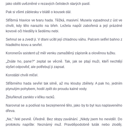
jako oběti uvězněné v rezavých čelistech starých pastí.
Pak si všiml záblesku v blátě o kousek dál.
Stříbrná hlavice ve tvaru hada. Těžká, masivní. Musela vypadnout z úst ve
chvíli, kdy tělo narazilo na břeh. Ležela napůl zabořená a její prázdné
kovové oči hleděly k šedému nebi.
Sehnul se a zvedl ji. V dlani ucítil její chladnou váhu. Palcem setřel bahno z
hladkého kovu a sevřel.
Koronerův asistent už měl venku zamaštěný zápisník a olověnou tužku.
„Znáte ho, pane?" zeptal se věcně. Tak, jak se ptají muži, kteří nechtějí
slyšet odpověď, ale potřebují ji zapsat.
Konstábl chvíli mlčel.
Stříbrného hada sevřel tak silně, až mu klouby zbělely. A pak ho, jedním
plynulým pohybem, hodil zpět do proudu kalné vody.
Žbluňknutí zaniklo v křiku racků.
Narovnal se a podíval na bezejmenné tělo, jako by to byl kus naplaveného
dřeva.
„Ne," řekl pevně. Úředně. Bez stopy zaváhání. „Nikdy jsem ho neviděl. Do
protokolu napište: Neznámý muž. Pravděpodobně tulák nebo zloděj.