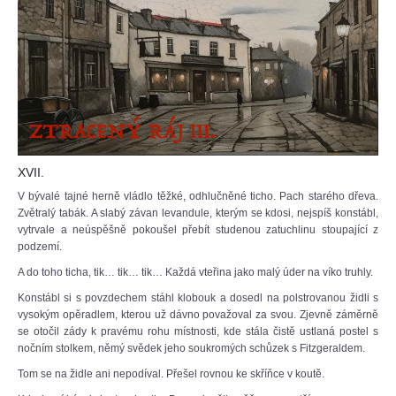
XVII.
V bývalé tajné herně vládlo těžké, odhlučněné ticho. Pach starého dřeva.
Zvětralý tabák. A slabý závan levandule, kterým se kdosi, nejspíš konstábl,
vytrvale a neúspěšně pokoušel přebít studenou zatuchlinu stoupající z
podzemí.
A do toho ticha, tik… tik… tik… Každá vteřina jako malý úder na víko truhly.
Konstábl si s povzdechem stáhl klobouk a dosedl na polstrovanou židli s
vysokým opěradlem, kterou už dávno považoval za svou. Zjevně záměrně
se otočil zády k pravému rohu místnosti, kde stála čistě ustlaná postel s
nočním stolkem, němý svědek jeho soukromých schůzek s Fitzgeraldem.
Tom se na židle ani nepodíval. Přešel rovnou ke skříňce v koutě.