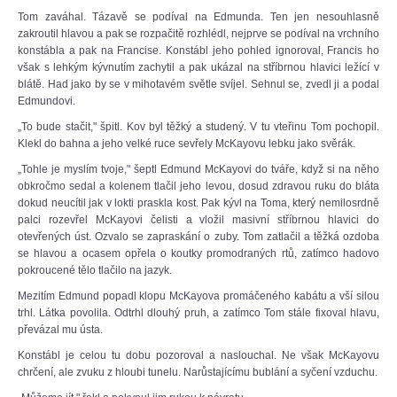
Tom zaváhal. Tázavě se podíval na Edmunda. Ten jen nesouhlasně
zakroutil hlavou a pak se rozpačitě rozhlédl, nejprve se podíval na vrchního
konstábla a pak na Francise. Konstábl jeho pohled ignoroval, Francis ho
však s lehkým kývnutím zachytil a pak ukázal na stříbrnou hlavici ležící v
blátě. Had jako by se v mihotavém světle svíjel. Sehnul se, zvedl ji a podal
Edmundovi.
„To bude stačit," špitl. Kov byl těžký a studený. V tu vteřinu Tom pochopil.
Klekl do bahna a jeho velké ruce sevřely McKayovu lebku jako svěrák.
„Tohle je myslím tvoje," šeptl Edmund McKayovi do tváře, když si na něho
obkročmo sedal a kolenem tlačil jeho levou, dosud zdravou ruku do bláta
dokud neucítil jak v lokti praskla kost. Pak kývl na Toma, který nemilosrdně
palci rozevřel McKayovi čelisti a vložil masivní stříbrnou hlavici do
otevřených úst. Ozvalo se zapraskání o zuby. Tom zatlačil a těžká ozdoba
se hlavou a ocasem opřela o koutky promodraných rtů, zatímco hadovo
pokroucené tělo tlačilo na jazyk.
Mezitím Edmund popadl klopu McKayova promáčeného kabátu a vší silou
trhl. Látka povolila. Odtrhl dlouhý pruh, a zatímco Tom stále fixoval hlavu,
převázal mu ústa.
Konstábl je celou tu dobu pozoroval a naslouchal. Ne však McKayovu
chrčení, ale zvuku z hloubi tunelu. Narůstajícímu bublání a syčení vzduchu.