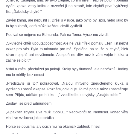
„Chytré," zašeptal, aniž by bylo zřejmé, co tím myslí. Teprve potom pomalu
vytáhl zpoza vesty knihu a rozevřel ji na straně, kde chyběl první vytržený
list. „Ďábelsky chytré."
Zavřel knihu, ale nepustil ji. Držel ji v ruce, jako by to byl spis, nebo jako by
to byla zbraň, která může každou chvíli vystřelit.
Podíval se nejprve na Edmunda. Pak na Toma. Výraz mu ztvrdl.
„Skutečně chtěl upoutat pozornost. Ale ne vaši," řekl pomalu. „Ten list nebyl
vzkaz pro vás. Byla to návnada pro mě. Spoléhal na to, že si chybějících
stran nejspíš ani nevšimnete. Alespoň ne dřív, než k vám vejde hlídka a
začne se pídit."
Vstal a začal přecházet po pokoji. Kroky byly tlumené, ale nervózní. Hodiny
mu to měřily, bez emocí.
„Představte si to," pokračoval. „Najdu mrtvého zneuctěného kluka s
vytrženou básní v kapse. Poznám, odkud je. To mě podle názvu nasměruje
sem. Přijdu, udělám prohlídku…," zvedl knihu do výšky. „A najdu tohle."
Zastavil se před Edmundem.
„A pak ten zbytek. Dva muži. Spolu…" Nedokončil to. Nemusel. Konec věty
visel ve vzduchu jako oprátka.
Hořce se pousmál a v očích mu na okamžik zableskl hněv.