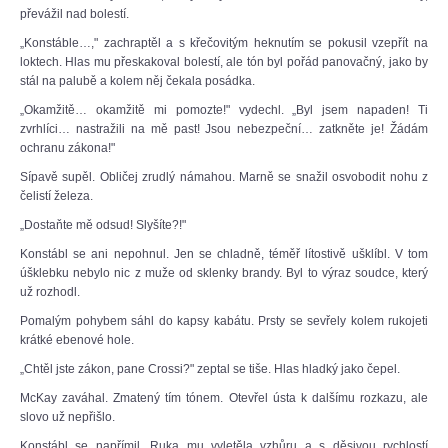
převážil nad bolestí.
„Konstáble…," zachraptěl a s křečovitým heknutím se pokusil vzepřít na
loktech. Hlas mu přeskakoval bolestí, ale tón byl pořád panovačný, jako by
stál na palubě a kolem něj čekala posádka.
„Okamžitě… okamžitě mi pomozte!" vydechl. „Byl jsem napaden! Ti
zvrhlíci… nastražili na mě past! Jsou nebezpeční… zatkněte je! Žádám
ochranu zákona!"
Sípavě supěl. Obličej zrudlý námahou. Marně se snažil osvobodit nohu z
čelistí železa.
„Dostaňte mě odsud! Slyšíte?!"
Konstábl se ani nepohnul. Jen se chladně, téměř lítostivě ušklíbl. V tom
úšklebku nebylo nic z muže od sklenky brandy. Byl to výraz soudce, který
už rozhodl.
Pomalým pohybem sáhl do kapsy kabátu. Prsty se sevřely kolem rukojeti
krátké ebenové hole.
„Chtěl jste zákon, pane Crossi?" zeptal se tiše. Hlas hladký jako čepel.
McKay zaváhal. Zmatený tím tónem. Otevřel ústa k dalšímu rozkazu, ale
slovo už nepřišlo.
Konstábl se napřímil. Ruka mu vyletěla vzhůru a s děsivou rychlostí