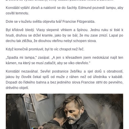
Konstábl vytáhl zbraň a naklonil se do šachty. Edmund pozvedl lampu, aby
osvítil temnotu.
Dole se v kuželu světla objevila tvář Francise Fitzgeralda.
Byl křídově bledý. Vlasy slepené vlhkem a špínou. Jednu ruku si tiskl k
hrudi, druhou se držel kramle, jako by se bál, že mu zase zmizí. Lapal po
dechu tak ztěžka, že dlouhou vteřinu nebyl schopen slova.
Když konečně promluvil, byl to víc chrapot než řeč.
„Spadla mi lampa," zasípal. „A jen s křesadlem jsem nedokázal najít ten
kámen, na který se musí zatlačit, aby se víko otevřelo."
Konstábl nezaváhal. Sevřel postranice žebříku a sjel dolů s obratností,
jakou by člověk čekal spíš od muže z ráhen než od úředníka v kabátě.
Dopadl do řídkého bahna a bez jediného slova Francise strhl do pevného,
drtivého objetí.