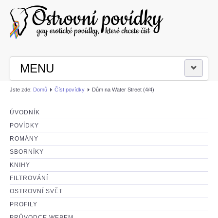
MENU
Jste zde:
Domů
Číst povídky
Dům na Water Street (4/4)
PŘIHLÁSIT SE
ÚVODNÍK
ČÍST POVÍDKY
POVÍDKY
ROMÁNY
NAPSAT POVÍDKU
SBORNÍKY
KNIHY
FILTROVÁNÍ
OSTROVNÍ SVĚT
PROFILY
PRŮVODCE WEBEM