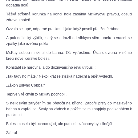
dopadla dolů.
Těžká stříbrná korunka na konci hole zasáhla McKayovu pravou, dosud
zdravou holeň.
Ozvalo se tupé, odporné prasknutí, jako když povolí přetížené ráhno.
A pak nelidský výkřik, který se odrazil od vlhkých stěn tunelu a vracel se
zpátky jako ozvěna pekla.
McKay sebou mrsknul do bahna. Oči vytřeštěné. Ústa otevřená v němé
křeči nové, čerstvé bolesti.
Konstábl se narovnal a do doznívajícího řevu utrousil:
„Tak tady ho máte." Několikrát se ztěžka nadechl a opět vydechl.
„Zákon Billyho Cobba."
Teprve v té chvíli to McKay pochopil.
S nelidským zaryčením se přetočil na břicho. Zabořil prsty do mazlavého
bahna a zapřel se. Svaly na zádech a pažích se mu napjaly pod kabátem k
prasknutí.
Bolest musela být ochromující, ale pud sebezáchovy byl silnější.
Zabral.