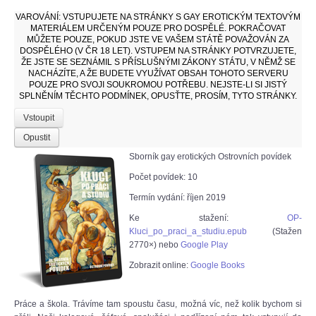
VAROVÁNÍ:
VSTUPUJETE NA STRÁNKY S GAY EROTICKÝM TEXTOVÝM
MATERIÁLEM URČENÝM POUZE PRO DOSPĚLÉ. POKRAČOVAT
MŮŽETE POUZE, POKUD JSTE VE VAŠEM STÁTĚ POVAŽOVÁN ZA
DOSPĚLÉHO (V ČR 18 LET). VSTUPEM NA STRÁNKY POTVRZUJETE,
ŽE JSTE SE SEZNÁMIL S PŘÍSLUŠNÝMI ZÁKONY STÁTU, V NĚMŽ SE
NACHÁZÍTE, A ŽE BUDETE VYUŽÍVAT OBSAH TOHOTO SERVERU
POUZE PRO SVOJI SOUKROMOU POTŘEBU. NEJSTE-LI SI JISTÝ
SPLNĚNÍM TĚCHTO PODMÍNEK, OPUSŤTE, PROSÍM, TYTO STRÁNKY.
Vstoupit
Opustit
Sborník gay erotických Ostrovních povídek
Počet povídek: 10
Termín vydání: říjen 2019
Ke stažení:
OP-
Kluci_po_praci_a_studiu.epub
(Stažen
2770×) nebo
Google Play
Zobrazit online:
Google Books
Práce a škola. Trávíme tam spoustu času, možná víc, než kolik bychom si