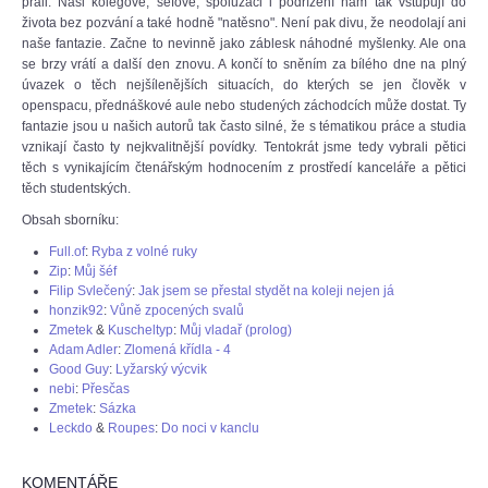
přáli. Naši kolegové, šéfové, spolužáci i podřízení nám tak vstupují do
života bez pozvání a také hodně "natěsno". Není pak divu, že neodolají ani
naše fantazie. Začne to nevinně jako záblesk náhodné myšlenky. Ale ona
se brzy vrátí a další den znovu. A končí to sněním za bílého dne na plný
úvazek o těch nejšílenějších situacích, do kterých se jen člověk v
openspacu, přednáškové aule nebo studených záchodcích může dostat. Ty
fantazie jsou u našich autorů tak často silné, že s tématikou práce a studia
vznikají často ty nejkvalitnější povídky. Tentokrát jsme tedy vybrali pětici
těch s vynikajícím čtenářským hodnocením z prostředí kanceláře a pětici
těch studentských.
Obsah sborníku:
Full.of
:
Ryba z volné ruky
Zip
:
Můj šéf
Filip Svlečený
:
Jak jsem se přestal stydět na koleji nejen já
honzik92
:
Vůně zpocených svalů
Zmetek
&
Kuscheltyp
:
Můj vladař (prolog)
Adam Adler
:
Zlomená křídla - 4
Good Guy
:
Lyžarský výcvik
nebi
:
Přesčas
Zmetek
:
Sázka
Leckdo
&
Roupes
:
Do noci v kanclu
KOMENTÁŘE