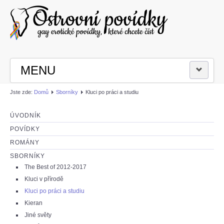
MENU
Jste zde:
Domů
Sborníky
Kluci po práci a studiu
PŘIHLÁSIT SE
ÚVODNÍK
ČÍST POVÍDKY
POVÍDKY
ROMÁNY
NAPSAT POVÍDKU
SBORNÍKY
The Best of 2012-2017
Kluci v přírodě
Kluci po práci a studiu
Kieran
Jiné světy