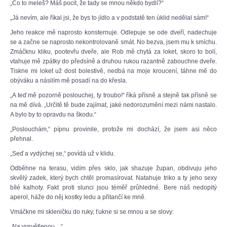
„Co to meleš? Máš pocit, že tady se mnou někdo bydlí?“
„Já nevím, ale říkal jsi, že bys to jídlo a v podstatě ten úklid nedělal sám!“
Jeho reakce mě naprosto konsternuje. Odlepuje se ode dveří, nadechuje
se a začne se naprosto nekontrolovaně smát. No bezva, jsem mu k smíchu.
Zmáčknu kliku, pootevřu dveře, ale Rob mě chytá za loket, skoro to bolí,
vtahuje mě zpátky do předsíně a druhou rukou razantně zabouchne dveře.
Tiskne mi loket už dost bolestivě, nedbá na moje kroucení, táhne mě do
obýváku a násilím mě posadí na do křesla.
„A teď mě pozorně poslouchej, ty troubo!“ říká přísně a stejně tak přísně se
na mě dívá. „Určitě tě bude zajímat, jaké nedorozumění mezi námi nastalo.
A bylo by to opravdu na škodu.“
„Poslouchám,“ pípnu provinile, protože mi dochází, že jsem asi něco
přehnal.
„Seď a vydýchej se,“ povídá už v klidu.
Odběhne na terasu, vidím přes sklo, jak shazuje župan, obdivuju jeho
skvělý zadek, který bych chtěl promasírovat. Natahuje triko a ty jeho sexy
bílé kalhoty. Fakt proti slunci jsou téměř průhledné. Bere náš nedopitý
aperol, háže do něj kostky ledu a přitančí ke mně.
Vmáčkne mi skleničku do ruky, ťukne si se mnou a se slovy:
„Na vysvětlenou…“