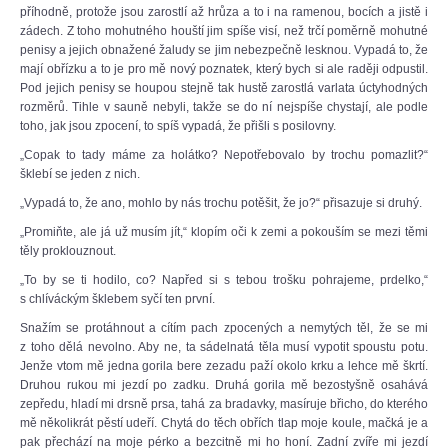
příhodně, protože jsou zarostlí až hrůza a to i na ramenou, bocích a jistě i
zádech. Z toho mohutného houští jim spíše visí, než trčí poměrně mohutné
penisy a jejich obnažené žaludy se jim nebezpečně lesknou. Vypadá to, že
mají obřízku a to je pro mě nový poznatek, který bych si ale raději odpustil.
Pod jejich penisy se houpou stejně tak hustě zarostlá varlata úctyhodných
rozměrů. Tihle v sauně nebyli, takže se do ní nejspíše chystají, ale podle
toho, jak jsou zpocení, to spíš vypadá, že přišli s posilovny.
„Copak to tady máme za holátko? Nepotřebovalo by trochu pomazlit?“
šklebí se jeden z nich.
„Vypadá to, že ano, mohlo by nás trochu potěšit, že jo?“ přisazuje si druhý.
„Promiňte, ale já už musím jít,“ klopím oči k zemi a pokouším se mezi těmi
těly proklouznout.
„To by se ti hodilo, co? Napřed si s tebou trošku pohrajeme, prdelko,“
s chlíváckým šklebem syčí ten první.
Snažím se protáhnout a cítím pach zpocených a nemytých těl, že se mi
z toho dělá nevolno. Aby ne, ta sádelnatá těla musí vypotit spoustu potu.
Jenže vtom mě jedna gorila bere zezadu paží okolo krku a lehce mě škrtí.
Druhou rukou mi jezdí po zadku. Druhá gorila mě bezostyšně osahává
zepředu, hladí mi drsně prsa, tahá za bradavky, masíruje břicho, do kterého
mě několikrát pěstí udeří. Chytá do těch obřích tlap moje koule, mačká je a
pak přechází na moje pérko a bezcitně mi ho honí. Zadní zvíře mi jezdí