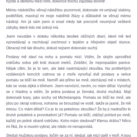
hýždě a štěrbinu mezi nimi, dokonce trochu zajíždějí dovnitř.
Mému nádobíčku věnují náležitou pozornost, dokonale mi umývají slabiny,
podbřišek, masírují mi moje naběhlé žlázy a důkladně se věnují mému
nástroji. Ani já sám jsem si snad nikdy tak precizně neumýval veškeré
záhyby, které toto mé ústrojí má.
Jsem neustále v doteku několika desítek něžných dlaní, které mě teď
vyzvedávají a nechávají oschnout v teplém a hřejivém objetí slunce.
Obracejí mě tak dlouho, dokud nejsem dokonale suchý.
Postavy mě staví na nohy a pomalu mizí. Vidím, že stojím uprostřed
ostrůvku sotva pět krát dvacet metrů. Zvláštní, že nepropadám panice.
Nějak cítím, že je to sen, ale také nadcházející zkouška. Na protilehlých
vzdálených koncích ostrova se z moře vynořují dvě postavy a velice
pomalu se blíží ke mně. Nemíří ale přímo ke mně, obcházejí mě v místech,
kde se voda stýká s břehem. Jsem nervózní, nevím, co mám dělat. Vynořují
se z hladiny a vidím, že jedna postava je ženská, druhá mužská. Mají
dokonalé tvary, jako sochy od Michelangela. Pomalu se blíží ke mně, ale
jdou po okraji ostrova, nohama se brouzdají ve vodě, takže je jasné, že mě
minou. Co mám dělat? Co je to za pekelnou zkoušku? Že by ji nastražilo to
druhé potutelné a provokativní já? Pomalu se blíží, otáčejí pohled po mně,
každý po jedné straně ostrůvku. Koho mám sledovat? Kterou dráhu? Něco
mi říká, že si musím vybrat, ale nikdo mi nenapovídá.
Sleduji mužskou postavu, točím se za ní, sleduji, jak mizí opět v moři. A jsou