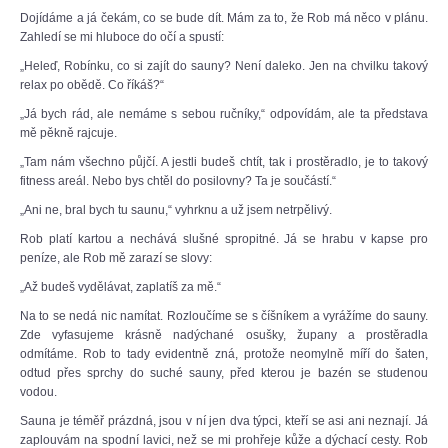
Dojídáme a já čekám, co se bude dít. Mám za to, že Rob má něco v plánu.
Zahledí se mi hluboce do očí a spustí:
„Heleď, Robínku, co si zajít do sauny? Není daleko. Jen na chvilku takový
relax po obědě. Co říkáš?“
„Já bych rád, ale nemáme s sebou ručníky,“ odpovídám, ale ta představa
mě pěkně rajcuje.
„Tam nám všechno půjčí. A jestli budeš chtít, tak i prostěradlo, je to takový
fitness areál. Nebo bys chtěl do posilovny? Ta je součástí.“
„Ani ne, bral bych tu saunu,“ vyhrknu a už jsem netrpělivý.
Rob platí kartou a nechává slušné spropitné. Já se hrabu v kapse pro
peníze, ale Rob mě zarazí se slovy:
„Až budeš vydělávat, zaplatíš za mě.“
Na to se nedá nic namítat. Rozloučíme se s číšníkem a vyrážíme do sauny.
Zde vyfasujeme krásně nadýchané osušky, župany a prostěradla
odmítáme. Rob to tady evidentně zná, protože neomylně míří do šaten,
odtud přes sprchy do suché sauny, před kterou je bazén se studenou
vodou.
Sauna je téměř prázdná, jsou v ní jen dva týpci, kteří se asi ani neznají. Já
zaplouvám na spodní lavici, než se mi prohřeje kůže a dýchací cesty. Rob