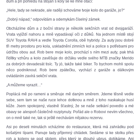
dům a při pohledu na stojan s koly se ke mně otáčí:
„Hele, tady se nekrade, ale raději schováme tvoje kolo do garáže, jo?“
„Dobrý nápad,“ odpovídám a odemykám číselný zámek.
Obcházíme dům a z boční strany je několik sekčních vrat od dvojgaráží.
Vrata vyjíždí nahoru a mně vypadávají oči z důlků. Na jednom místě stojí
SUV Toyota RAV4 a vedle Toyota Corolla, obě hybridy. Za auty jsou dobré
tři metry prostoru pro kola, uskladnění zimních kol a police s potřebami pro
údržbu obou aut. Rob bere moje kolo, prochází s ním mezi auty, pak trhá
řídítky vzhůru a kolo zavěšuje do držáku vedle svého MTB značky Merido
za dobrých devadesát tisíc. Ty jó, takže také biker. To bychom mohli spolu
něco podniknout. Rob bere zpátečku, vychází z garáže a dálkovým
ovládáním zavírá sekční vrata.
„A můžeme vyrazit…“
Poplácá mě po rameni a směruje mě daným směrem. Jdeme těsně vedle
sebe, sem tam se naše ruce lehce dotknou a mně z toho naskakuje husí
kůže. Jsem spokojený, vlastně šťastný, že se naše setkání povedlo a mé
obavy se alespoň částečně rozplynuly. Pořád ale o Robovi nevím všechno,
on o mně také ne, tak si ještě nechávám nějakou rezervu.
Asi po deseti minutách vcházíme do restaurace, která má zahrádku pod
košatými lípami. Panuje tady příjemný chládek. Sedáme si ke stolku přes
roh a koleny se pod stolem, přes který je dlouhý ubrus, dotýkáme. Ani