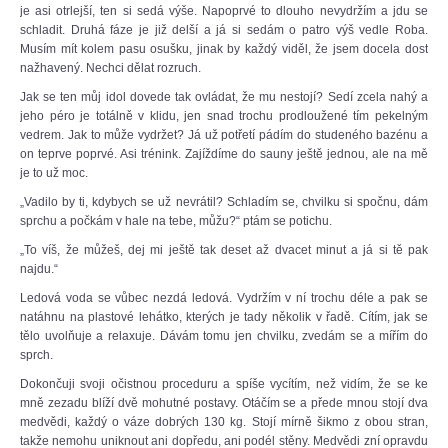
je asi otrlejší, ten si sedá výše. Napoprvé to dlouho nevydržím a jdu se
schladit. Druhá fáze je již delší a já si sedám o patro výš vedle Roba.
Musím mít kolem pasu osušku, jinak by každý viděl, že jsem docela dost
nažhavený. Nechci dělat rozruch.
Jak se ten můj idol dovede tak ovládat, že mu nestojí? Sedí zcela nahý a
jeho péro je totálně v klidu, jen snad trochu prodloužené tím pekelným
vedrem. Jak to může vydržet? Já už potřetí pádím do studeného bazénu a
on teprve poprvé. Asi trénink. Zajíždíme do sauny ještě jednou, ale na mě
je to už moc.
„Vadilo by ti, kdybych se už nevrátil? Schladím se, chvilku si spočnu, dám
sprchu a počkám v hale na tebe, můžu?“ ptám se potichu.
„To víš, že můžeš, dej mi ještě tak deset až dvacet minut a já si tě pak
najdu.“
Ledová voda se vůbec nezdá ledová. Vydržím v ní trochu déle a pak se
natáhnu na plastové lehátko, kterých je tady několik v řadě. Cítím, jak se
tělo uvolňuje a relaxuje. Dávám tomu jen chvilku, zvedám se a mířím do
sprch.
Dokončuji svoji očistnou proceduru a spíše vycítím, než vidím, že se ke
mně zezadu blíží dvě mohutné postavy. Otáčím se a přede mnou stojí dva
medvědi, každý o váze dobrých 130 kg. Stojí mírně šikmo z obou stran,
takže nemohu uniknout ani dopředu, ani podél stěny. Medvědi zní opravdu