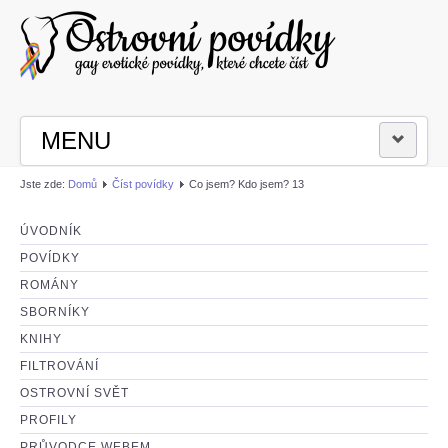
MENU
Jste zde:
Domů
Číst povídky
Co jsem? Kdo jsem? 13
PŘIHLÁSIT SE
ÚVODNÍK
ČÍST POVÍDKY
POVÍDKY
ROMÁNY
NAPSAT POVÍDKU
SBORNÍKY
KNIHY
FILTROVÁNÍ
OSTROVNÍ SVĚT
PROFILY
PRŮVODCE WEBEM