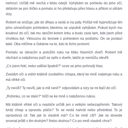
nehrozí. Určitě mě nechá v klidu odejít. Vyhýbám se pohledu do jeho očí,
skláním se pro tričko a pomalu si ho přetahuju přes hlavu a přitom si utírám
slzy.
Robert se snižuje, jde do dřepu a sedá si na paty. Pořád mě hypnotizuje tím
jeho uhrančivým pohledem, kterému se urputně vyhýbám. Pokud bych mu
kouknul do očí, tak mu skočím kolem krku a budu zase tam, kde jsem před
chvilkou byl. Vklouznu do tenisek s pohledem na podlahu. On se postaví
také. Oba mlčíme a čekáme na to, kdo to ticho prolomí.
Pomalu se obracím a položím ruku na kliku hlavních dveří. Robert mě
obchází a nataženou paží se opře o dveře, takže je nemůžu otevřít.
„Co jsem řekl, nebo udělal špatně?“ ozve se jeho pohnutý hlas.
Zvedám oči a vidím totálně zoufalého chlapa, který ke mně natahuje ruku a
má vlhké oči.
„Ty nevíš? Ty nevíš, jak si mě ranil?“ odpovídám a slzy se mi tlačí do očí.
„Robinku, co se stalo?“ blíží se ke mně s nataženou rukou.
Má totálně vlhké oči a nepláče určitě jen s velkým sebezapřením. Takový
tvrdý chlap a opravdu pláče? To se nedá nahrát nebo předstírat. To je
opravdový cit. Tak jak to vlastně má? Co ke mně cítí? Jak se dovede
srovnat ještě s tím druhým? Nebo druhou? Co po mně vlastně chce?