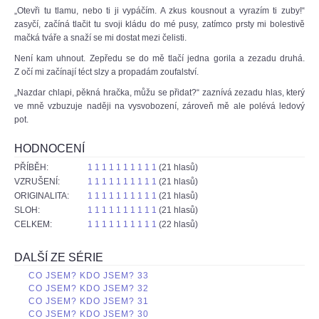
„Otevři tu tlamu, nebo ti ji vypáčím. A zkus kousnout a vyrazím ti zuby!“
zasyčí, začíná tlačit tu svoji kládu do mé pusy, zatímco prsty mi bolestivě
mačká tváře a snaží se mi dostat mezi čelisti.
Není kam uhnout. Zepředu se do mě tlačí jedna gorila a zezadu druhá.
Z očí mi začínají téct slzy a propadám zoufalství.
„Nazdar chlapi, pěkná hračka, můžu se přidat?“ zaznívá zezadu hlas, který
ve mně vzbuzuje naději na vysvobození, zároveň mě ale polévá ledový
pot.
HODNOCENÍ
PŘÍBĚH:
1
1
1
1
1
1
1
1
1
1
(21 hlasů)
VZRUŠENÍ:
1
1
1
1
1
1
1
1
1
1
(21 hlasů)
ORIGINALITA:
1
1
1
1
1
1
1
1
1
1
(21 hlasů)
SLOH:
1
1
1
1
1
1
1
1
1
1
(21 hlasů)
CELKEM:
1
1
1
1
1
1
1
1
1
1
(22 hlasů)
DALŠÍ ZE SÉRIE
CO JSEM? KDO JSEM? 33
CO JSEM? KDO JSEM? 32
CO JSEM? KDO JSEM? 31
CO JSEM? KDO JSEM? 30