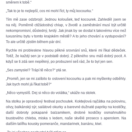
směrem k tobě.“
„Tak to je to nejlepší, cos mi mohl říct, ty můj kocourku.“
Tím mě zase odzbrojil. Jednou koloušek, teď kocourek. Zahleděl jsem se
na něj. Poměrně ctižádostivý chlap, v životě a zaměstnání musí být určitě
nekompromisní, důsledný, tvrdý. Jak jinak by se dostal k takovému více než
luxusnímu bytu v tomto krajském městě? A to jeho chování a vystupování?
To ale určitě zjistím během pár dní.
Rychle mi probleskne hlavou pěkné srovnání snů, které mi říkal dědeček.
Totiž, že každý sen je v podstatě dobrý. Z pěkného snu máš dobrý pocit. A
když se ti zdá sen nepěkný, po probuzení seš rád, že to byl jen sen.
„Ses zamyslel? Trápí tě něco?“ ptá se.
„Promiň, jen se mi zalíbilo to oslovení kocourku a pak mi myšlenky odběhly.
Jak bych mohl já říkat tobě?“
„Něco vymyslíš. Dej si něco do volátka,“ ukáže na stolek.
Na stolku je opravdový festival pochoutek. Koktejlová rajčátka na polovinu,
olivy, balkánský sýr, salátové okurky a barevné dužnaté papriky na kostičky,
další dobroty pokapané balzamikem, drobné kostičky osmahnutého
toustového chleba, miska s ledem, naše skvělé proseco s aperolem. Na
dalším talířku kousky pomeranče, mandarinek, banánu, kiwi.