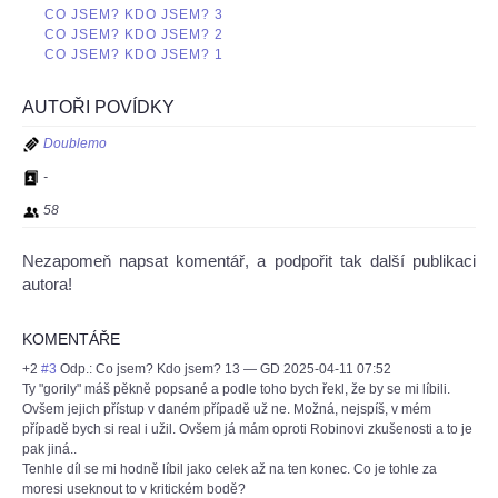
CO JSEM? KDO JSEM? 3
CO JSEM? KDO JSEM? 2
CO JSEM? KDO JSEM? 1
AUTOŘI POVÍDKY
Doublemo
-
58
Nezapomeň napsat komentář, a podpořit tak další publikaci
autora!
KOMENTÁŘE
+2
#3
Odp.: Co jsem? Kdo jsem? 13
—
GD
2025-04-11 07:52
Ty "gorily" máš pěkně popsané a podle toho bych řekl, že by se mi líbili.
Ovšem jejich přístup v daném případě už ne. Možná, nejspíš, v mém
případě bych si real i užil. Ovšem já mám oproti Robinovi zkušenosti a to je
pak jiná..
Tenhle díl se mi hodně líbil jako celek až na ten konec. Co je tohle za
moresi useknout to v kritickém bodě?