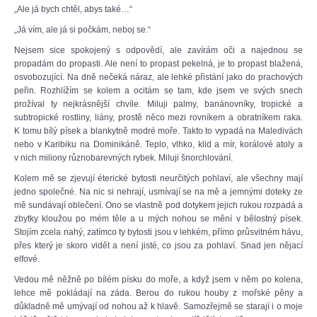
„Ale já bych chtěl, abys také…“
„Já vím, ale já si počkám, neboj se.“
Nejsem sice spokojený s odpovědí, ale zavírám oči a najednou se
propadám do propasti. Ale není to propast pekelná, je to propast blažená,
osvobozující. Na dně nečeká náraz, ale lehké přistání jako do prachových
peřin. Rozhlížím se kolem a ocitám se tam, kde jsem ve svých snech
prožíval ty nejkrásnější chvíle. Miluji palmy, banánovníky, tropické a
subtropické rostliny, liány, prostě něco mezi rovníkem a obratníkem raka.
K tomu bílý písek a blankytně modré moře. Takto to vypadá na Maledivách
nebo v Karibiku na Dominikáně. Teplo, vlhko, klid a mír, korálové atoly a
v nich miliony různobarevných rybek. Miluji šnorchlování.
Kolem mě se zjevují éterické bytosti neurčitých pohlaví, ale všechny mají
jedno společné. Na nic si nehrají, usmívají se na mě a jemnými doteky ze
mě sundávají oblečení. Ono se vlastně pod dotykem jejich rukou rozpadá a
zbytky kloužou po mém těle a u mých nohou se mění v bělostný písek.
Stojím zcela nahý, zatímco ty bytosti jsou v lehkém, přímo průsvitném hávu,
přes který je skoro vidět a není jisté, co jsou za pohlaví. Snad jen nějací
elfové.
Vedou mě něžně po bílém písku do moře, a když jsem v něm po kolena,
lehce mě pokládají na záda. Berou do rukou houby z mořské pěny a
důkladně mě umývají od nohou až k hlavě. Samozřejmě se starají i o moje