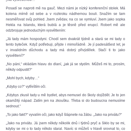
Posadí se naproti mě na gauč. Mezi námi je nízký konferenční stolek. Má
kolena mírně od sebe a v rozkroku nádhernou bouli. Snažím se tam
nesměřovat svůj pohled. Jsem zvědav, na co se vymluví. Jsem jako sopka
Hekla na Islandu, která bublá a je těsně před erupcí. Robert mě ale
odzbrojuje jednoduchým vysvětlením:
„Já tady mám hospodyni. Chodí sem dvakrát týdně a stará se mi tady o
tento byteček. Když potřebuji, přijde i mimořádně. Je jí padesátšest let, je
v invalidním důchodu a tady má dobrý přivýdělek. Stačí ti to jako
vysvětlení?“
„No páni,“ vkládám hlavu do dlaní, „jak já se stydím. Můžeš mi to, prosím,
někdy odpustit?“
„Mohl bych, kdyby…“
„Kdyby co?“ vytřeštím oči.
„Kdybys zkusil tady u mě bydlet, abys nemusel do školy dojíždět. Je to jen
okamžitý nápad. Zatím jen na zkoušku. Třeba si do budoucna nemusíme
sednout.“
„To jako fakt?“ vyvalím oči, jako když šlápnete na žábu. „Jako na privátu?“
„Jako na privátu. Já jsem někdy několik dnů i týdnů pryč a šiklo by se mi,
kdyby se mi o to tady někdo staral. Navíc si můžeš v hlavě srovnat to, co