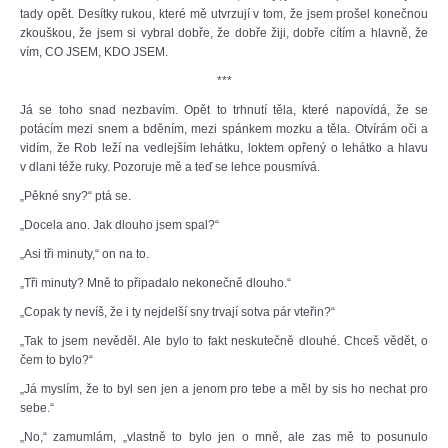
tady opět. Desítky rukou, které mě utvrzují v tom, že jsem prošel konečnou
zkouškou, že jsem si vybral dobře, že dobře žiji, dobře cítím a hlavně, že
vím, CO JSEM, KDO JSEM.
***
Já se toho snad nezbavím. Opět to trhnutí těla, které napovídá, že se
potácím mezi snem a bděním, mezi spánkem mozku a těla. Otvírám oči a
vidím, že Rob leží na vedlejším lehátku, loktem opřený o lehátko a hlavu
v dlani téže ruky. Pozoruje mě a teď se lehce pousmívá.
„Pěkné sny?“ ptá se.
„Docela ano. Jak dlouho jsem spal?“
„Asi tři minuty,“ on na to.
„Tři minuty? Mně to připadalo nekonečně dlouho.“
„Copak ty nevíš, že i ty nejdelší sny trvají sotva pár vteřin?“
„Tak to jsem nevěděl. Ale bylo to fakt neskutečně dlouhé. Chceš vědět, o
čem to bylo?“
„Já myslím, že to byl sen jen a jenom pro tebe a měl by sis ho nechat pro
sebe.“
„No,“ zamumlám, „vlastně to bylo jen o mně, ale zas mě to posunulo