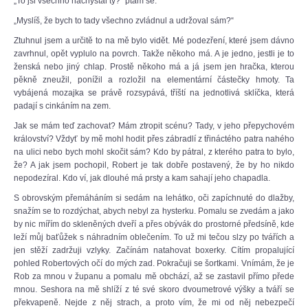
„To jsi všechno nachystal ty?“ ptám se.
„Myslíš, že bych to tady všechno zvládnul a udržoval sám?“
Ztuhnul jsem a určitě to na mě bylo vidět. Mé podezření, které jsem dávno
zavrhnul, opět vyplulo na povrch. Takže někoho má. A je jedno, jestli je to
ženská nebo jiný chlap. Prostě někoho má a já jsem jen hračka, kterou
pěkně zneužil, ponížil a rozložil na elementární částečky hmoty. Ta
vybájená mozajka se právě rozsypává, tříští na jednotlivá sklíčka, která
padají s cinkáním na zem.
Jak se mám teď zachovat? Mám ztropit scénu? Tady, v jeho přepychovém
království? Vždyť by mě mohl hodit přes zábradlí z třináctého patra nahého
na ulici nebo bych mohl skočit sám? Kdo by pátral, z kterého patra to bylo,
že? A jak jsem pochopil, Robert je tak dobře postavený, že by ho nikdo
nepodezíral. Kdo ví, jak dlouhé má prsty a kam sahají jeho chapadla.
S obrovským přemáháním si sedám na lehátko, oči zapíchnuté do dlažby,
snažím se to rozdýchat, abych nebyl za hysterku. Pomalu se zvedám a jako
by nic mířím do skleněných dveří a přes obývák do prostorné předsíně, kde
leží můj baťůžek s náhradním oblečením. To už mi tečou slzy po tvářích a
jen stěží zadržuji vzlyky. Začínám natahovat boxerky. Cítím propalující
pohled Robertových očí do mých zad. Pokračuji se šortkami. Vnímám, že je
Rob za mnou v županu a pomalu mě obchází, až se zastavil přímo přede
mnou. Seshora na mě shlíží z té své skoro dvoumetrové výšky a tváří se
překvapeně. Nejde z něj strach, a proto vím, že mi od něj nebezpečí