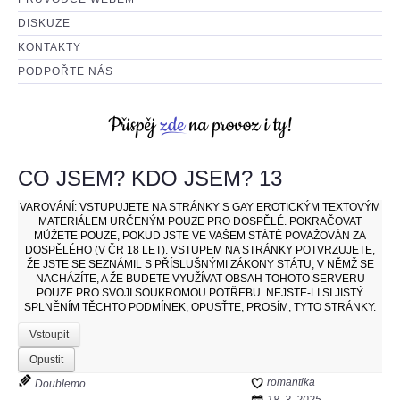
DISKUZE
KONTAKTY
PODPOŘTE NÁS
CO JSEM? KDO JSEM? 13
VAROVÁNÍ:
VSTUPUJETE NA STRÁNKY S GAY EROTICKÝM TEXTOVÝM
MATERIÁLEM URČENÝM POUZE PRO DOSPĚLÉ. POKRAČOVAT
MŮŽETE POUZE, POKUD JSTE VE VAŠEM STÁTĚ POVAŽOVÁN ZA
DOSPĚLÉHO (V ČR 18 LET). VSTUPEM NA STRÁNKY POTVRZUJETE,
ŽE JSTE SE SEZNÁMIL S PŘÍSLUŠNÝMI ZÁKONY STÁTU, V NĚMŽ SE
NACHÁZÍTE, A ŽE BUDETE VYUŽÍVAT OBSAH TOHOTO SERVERU
POUZE PRO SVOJI SOUKROMOU POTŘEBU. NEJSTE-LI SI JISTÝ
SPLNĚNÍM TĚCHTO PODMÍNEK, OPUSŤTE, PROSÍM, TYTO STRÁNKY.
Vstoupit
Opustit
romantika
Doublemo