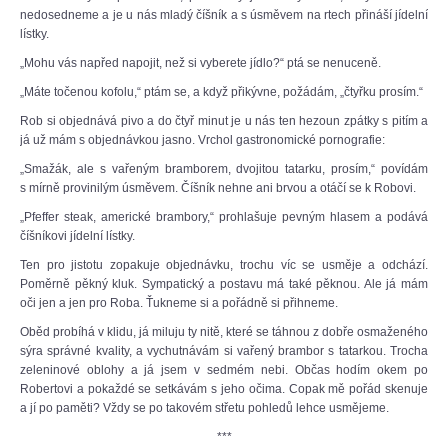
nedosedneme a je u nás mladý číšník a s úsměvem na rtech přináší jídelní
lístky.
„Mohu vás napřed napojit, než si vyberete jídlo?“ ptá se nenuceně.
„Máte točenou kofolu,“ ptám se, a když přikývne, požádám, „čtyřku prosím.“
Rob si objednává pivo a do čtyř minut je u nás ten hezoun zpátky s pitím a
já už mám s objednávkou jasno. Vrchol gastronomické pornografie:
„Smažák, ale s vařeným bramborem, dvojitou tatarku, prosím,“ povídám
s mírně provinilým úsměvem. Číšník nehne ani brvou a otáčí se k Robovi.
„Pfeffer steak, americké brambory,“ prohlašuje pevným hlasem a podává
číšníkovi jídelní lístky.
Ten pro jistotu zopakuje objednávku, trochu víc se usměje a odchází.
Poměrně pěkný kluk. Sympatický a postavu má také pěknou. Ale já mám
oči jen a jen pro Roba. Ťukneme si a pořádně si přihneme.
Oběd probíhá v klidu, já miluju ty nitě, které se táhnou z dobře osmaženého
sýra správné kvality, a vychutnávám si vařený brambor s tatarkou. Trocha
zeleninové oblohy a já jsem v sedmém nebi. Občas hodím okem po
Robertovi a pokaždé se setkávám s jeho očima. Copak mě pořád skenuje
a jí po paměti? Vždy se po takovém střetu pohledů lehce usmějeme.
***