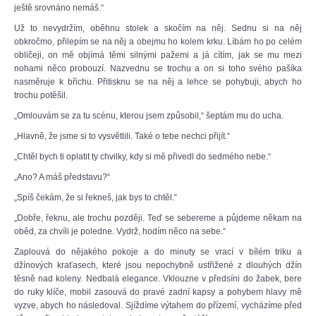
ještě srovnáno nemáš.“
Už to nevydržím, oběhnu stolek a skočím na něj. Sednu si na něj
obkročmo, přilepím se na něj a obejmu ho kolem krku. Líbám ho po celém
obličeji, on mě objímá těmi silnými pažemi a já cítím, jak se mu mezi
nohami něco probouzí. Nazvednu se trochu a on si toho svého pašíka
nasměruje k břichu. Přitisknu se na něj a lehce se pohybuji, abych ho
trochu potěšil.
„Omlouvám se za tu scénu, kterou jsem způsobil,“ šeptám mu do ucha.
„Hlavně, že jsme si to vysvětlili. Také o tebe nechci přijít.“
„Chtěl bych ti oplatit ty chvilky, kdy si mě přivedl do sedmého nebe.“
„Ano? A máš představu?“
„Spíš čekám, že si řekneš, jak bys to chtěl.“
„Dobře, řeknu, ale trochu později. Teď se sebereme a půjdeme někam na
oběd, za chvíli je poledne. Vydrž, hodím něco na sebe.“
Zaplouvá do nějakého pokoje a do minuty se vrací v bílém triku a
džínových kraťasech, které jsou nepochybně ustřižené z dlouhých džín
těsně nad koleny. Nedbalá elegance. Vklouzne v předsíni do žabek, bere
do ruky klíče, mobil zasouvá do pravé zadní kapsy a pohybem hlavy mě
vyzve, abych ho následoval. Sjíždíme výtahem do přízemí, vycházíme před