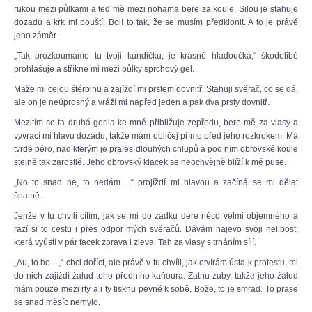
rukou mezi půlkami a teď mě mezi nohama bere za koule. Silou je stahuje
dozadu a krk mi pouští. Bolí to tak, že se musím předklonit. A to je právě
jeho záměr.
„Tak prozkoumáme tu tvoji kundičku, je krásně hlaďoučká,“ škodolibě
prohlašuje a stříkne mi mezi půlky sprchový gel.
Maže mi celou štěrbinu a zajíždí mi prstem dovnitř. Stahuji svěrač, co se dá,
ale on je neúprosný a vráží mi napřed jeden a pak dva prsty dovnitř.
Mezitím se ta druhá gorila ke mně přibližuje zepředu, bere mě za vlasy a
vyvrací mi hlavu dozadu, takže mám obličej přímo před jeho rozkrokem. Má
tvrdé péro, nad kterým je prales dlouhých chlupů a pod ním obrovské koule
stejně tak zarostlé. Jeho obrovský klacek se neochvějně blíží k mé puse.
„No to snad ne, to nedám…,“ projíždí mi hlavou a začíná se mi dělat
špatně.
Jenže v tu chvíli cítím, jak se mi do zadku dere něco velmi objemného a
razí si to cestu i přes odpor mých svěračů. Dávám najevo svoji nelibost,
která vyústí v pár facek zprava i zleva. Tah za vlasy s trháním sílí.
„Au, to bo…,“ chci doříct, ale právě v tu chvíli, jak otvírám ústa k protestu, mi
do nich zajíždí žalud toho předního kaňoura. Zatnu zuby, takže jeho žalud
mám pouze mezi rty a i ty tisknu pevně k sobě. Bože, to je smrad. To prase
se snad měsíc nemylo.