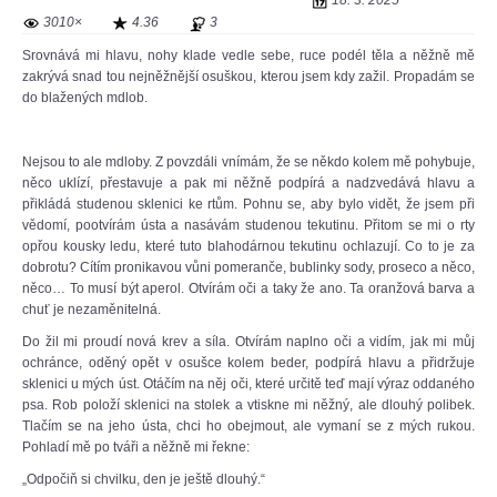
18. 3. 2025
3010×
4.36
3
Srovnává mi hlavu, nohy klade vedle sebe, ruce podél těla a něžně mě
zakrývá snad tou nejněžnější osuškou, kterou jsem kdy zažil. Propadám se
do blažených mdlob.
Nejsou to ale mdloby. Z povzdáli vnímám, že se někdo kolem mě pohybuje,
něco uklízí, přestavuje a pak mi něžně podpírá a nadzvedává hlavu a
přikládá studenou sklenici ke rtům. Pohnu se, aby bylo vidět, že jsem při
vědomí, pootvírám ústa a nasávám studenou tekutinu. Přitom se mi o rty
opřou kousky ledu, které tuto blahodárnou tekutinu ochlazují. Co to je za
dobrotu? Cítím pronikavou vůni pomeranče, bublinky sody, proseco a něco,
něco… To musí být aperol. Otvírám oči a taky že ano. Ta oranžová barva a
chuť je nezaměnitelná.
Do žil mi proudí nová krev a síla. Otvírám naplno oči a vidím, jak mi můj
ochránce, oděný opět v osušce kolem beder, podpírá hlavu a přidržuje
sklenici u mých úst. Otáčím na něj oči, které určitě teď mají výraz oddaného
psa. Rob položí sklenici na stolek a vtiskne mi něžný, ale dlouhý polibek.
Tlačím se na jeho ústa, chci ho obejmout, ale vymaní se z mých rukou.
Pohladí mě po tváři a něžně mi řekne:
„Odpočiň si chvilku, den je ještě dlouhý.“