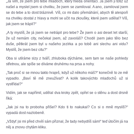
„Já vím, že jsem pro tebe mlaďoch, který hledá orientaci. Já jsem ji totiž už
našel a myslel jsem si chvilku, že jsem se zamiloval. A ano, zamiloval jsem
se do tebe a to dost bláznivě. Víš, co mi dalo přemáhání, abych tě alespoň
na chvilku dostal z hlavy a mohl se učit na zkoušky, které jsem udělal? Víš,
jak jsem se trápil?“
„A ty myslíš, že já jsem se netrápil pro tebe? Že jsem o asi deset let starší,
že už nemám city, nečekal jsem, až zavoláš? Chodil jsem jako tělo bez
duše, pětkrát jsem byl u našeho jezírka a po tobě ani slechu ani vidu?
Myslíš, že jsem bez citu?“
Oba si utíráme slzy z tváří, zhluboka dýcháme, sem tam se naše pohledy
střetnou, ale spíše se díváme druhému na prsa a nohy.
„Tak proč si se mnou takto hraješ, když už někoho máš?“ konečně to ze mě
vypadlo. „Baví tě mě zneužívat? A kolik takovýchto mlaďochů už si
vystřídal?“
Vidím, jak se napřímil, udělal dva kroky zpět, opřel se o stěnu a dost drsně
říká:
„Jak jsi na to proboha přišel? Kdo ti to nakukal? Co si o mně myslíš?“
vypadá dost nazlobeně.
„Vždyť jsi mi před chvílí sám přiznal, že tady nebydlíš sám!“ teď útočím já na
něj a znovu chytám kliku.