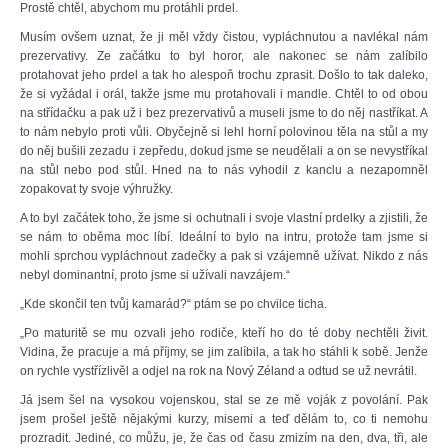
Prostě chtěl, abychom mu protáhli prdel.
Musím ovšem uznat, že ji měl vždy čistou, vypláchnutou a navlékal nám
prezervativy. Ze začátku to byl horor, ale nakonec se nám zalíbilo
protahovat jeho prdel a tak ho alespoň trochu zprasit. Došlo to tak daleko,
že si vyžádal i orál, takže jsme mu protahovali i mandle. Chtěl to od obou
na střídačku a pak už i bez prezervativů a museli jsme to do něj nastříkat. A
to nám nebylo proti vůli. Obyčejně si lehl horní polovinou těla na stůl a my
do něj bušili zezadu i zepředu, dokud jsme se neudělali a on se nevystříkal
na stůl nebo pod stůl. Hned na to nás vyhodil z kanclu a nezapomněl
zopakovat ty svoje výhružky.
A to byl začátek toho, že jsme si ochutnali i svoje vlastní prdelky a zjistili, že
se nám to oběma moc líbí. Ideální to bylo na intru, protože tam jsme si
mohli sprchou vypláchnout zadečky a pak si vzájemně užívat. Nikdo z nás
nebyl dominantní, proto jsme si užívali navzájem.“
„Kde skončil ten tvůj kamarád?“ ptám se po chvilce ticha.
„Po maturitě se mu ozvali jeho rodiče, kteří ho do té doby nechtěli živit.
Vidina, že pracuje a má příjmy, se jim zalíbila, a tak ho stáhli k sobě. Jenže
on rychle vystřízlivěl a odjel na rok na Nový Zéland a odtud se už nevrátil.
Já jsem šel na vysokou vojenskou, stal se ze mě voják z povolání. Pak
jsem prošel ještě nějakými kurzy, misemi a teď dělám to, co ti nemohu
prozradit. Jediné, co můžu, je, že čas od času zmizím na den, dva, tři, ale