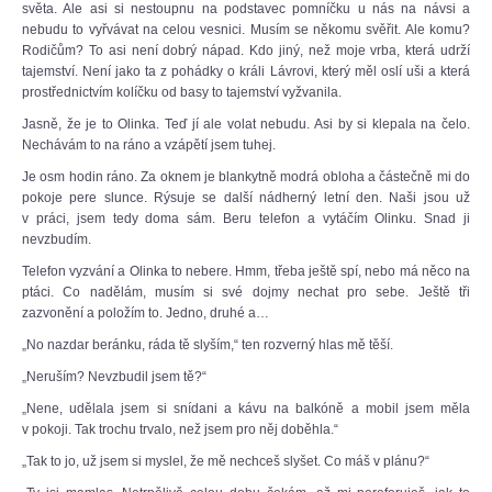
světa. Ale asi si nestoupnu na podstavec pomníčku u nás na návsi a
nebudu to vyřvávat na celou vesnici. Musím se někomu svěřit. Ale komu?
Rodičům? To asi není dobrý nápad. Kdo jiný, než moje vrba, která udrží
tajemství. Není jako ta z pohádky o králi Lávrovi, který měl oslí uši a která
prostřednictvím kolíčku od basy to tajemství vyžvanila.
Jasně, že je to Olinka. Teď jí ale volat nebudu. Asi by si klepala na čelo.
Nechávám to na ráno a vzápětí jsem tuhej.
Je osm hodin ráno. Za oknem je blankytně modrá obloha a částečně mi do
pokoje pere slunce. Rýsuje se další nádherný letní den. Naši jsou už
v práci, jsem tedy doma sám. Beru telefon a vytáčím Olinku. Snad ji
nevzbudím.
Telefon vyzvání a Olinka to nebere. Hmm, třeba ještě spí, nebo má něco na
ptáci. Co nadělám, musím si své dojmy nechat pro sebe. Ještě tři
zazvonění a položím to. Jedno, druhé a…
„No nazdar beránku, ráda tě slyším,“ ten rozverný hlas mě těší.
„Neruším? Nevzbudil jsem tě?“
„Nene, udělala jsem si snídani a kávu na balkóně a mobil jsem měla
v pokoji. Tak trochu trvalo, než jsem pro něj doběhla.“
„Tak to jo, už jsem si myslel, že mě nechceš slyšet. Co máš v plánu?“