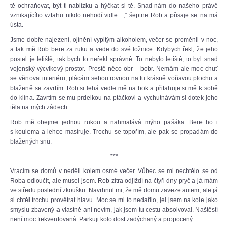
tě ochraňovat, být ti nablízku a hýčkat si tě. Snad nám do našeho právě
vznikajícího vztahu nikdo nehodí vidle…,“ šeptne Rob a přisaje se na má
ústa.
Jsme dobře najezení, ojínění vypitým alkoholem, večer se proměnil v noc,
a tak mě Rob bere za ruku a vede do své ložnice. Kdybych řekl, že jeho
postel je letiště, tak bych to neřekl správně. To nebylo letiště, to byl snad
vojenský výcvikový prostor. Prostě něco obr – bobr. Nemám ale moc chuť
se věnovat interiéru, plácám sebou rovnou na tu krásně voňavou plochu a
blaženě se zavrtím. Rob si lehá vedle mě na bok a přitahuje si mě k sobě
do klína. Zavrtím se mu prdelkou na ptáčkovi a vychutnávám si dotek jeho
těla na mých zádech.
Rob mě obejme jednou rukou a nahmatává mýho pašáka. Bere ho i
s koulema a lehce masíruje. Trochu se topořím, ale pak se propadám do
blažených snů.
***
Vracím se domů v neděli kolem osmé večer. Vůbec se mi nechtělo se od
Roba odloučit, ale musel jsem. Rob zítra odjíždí na čtyři dny pryč a já mám
ve středu poslední zkoušku. Navrhnul mi, že mě domů zaveze autem, ale já
si chtěl trochu provětrat hlavu. Moc se mi to nedařilo, jel jsem na kole jako
smyslu zbavený a vlastně ani nevím, jak jsem tu cestu absolvoval. Naštěstí
není moc frekventovaná. Parkuji kolo dost zadýchaný a propocený.