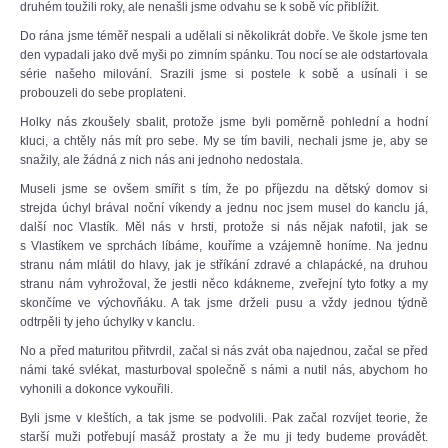
druhém toužili roky, ale nenašli jsme odvahu se k sobě víc přiblížit.
Do rána jsme téměř nespali a udělali si několikrát dobře. Ve škole jsme ten
den vypadali jako dvě myši po zimním spánku. Tou nocí se ale odstartovala
série našeho milování. Srazili jsme si postele k sobě a usínali i se
probouzeli do sebe proplateni.
Holky nás zkoušely sbalit, protože jsme byli poměrně pohlední a hodní
kluci, a chtěly nás mít pro sebe. My se tím bavili, nechali jsme je, aby se
snažily, ale žádná z nich nás ani jednoho nedostala.
Museli jsme se ovšem smířit s tím, že po příjezdu na dětský domov si
strejda úchyl brával noční víkendy a jednu noc jsem musel do kanclu já,
další noc Vlastík. Měl nás v hrsti, protože si nás nějak nafotil, jak se
s Vlastíkem ve sprchách líbáme, kouříme a vzájemně honíme. Na jednu
stranu nám mlátil do hlavy, jak je stříkání zdravé a chlapácké, na druhou
stranu nám vyhrožoval, že jestli něco kdákneme, zveřejní tyto fotky a my
skončíme ve výchovňáku. A tak jsme drželi pusu a vždy jednou týdně
odtrpěli ty jeho úchylky v kanclu.
No a před maturitou přitvrdil, začal si nás zvát oba najednou, začal se před
námi také svlékat, masturboval společně s námi a nutil nás, abychom ho
vyhonili a dokonce vykouřili.
Byli jsme v kleštích, a tak jsme se podvolili. Pak začal rozvíjet teorie, že
starší muži potřebují masáž prostaty a že mu ji tedy budeme provádět.