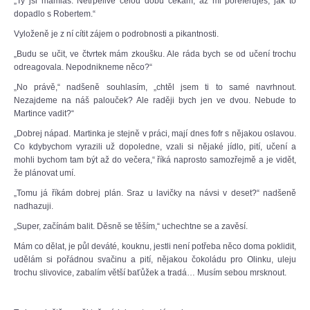
„Ty jsi mamlas. Netrpělivě celou dobu čekám, až mi poreferuješ, jak to
dopadlo s Robertem.“
Vyloženě je z ní cítit zájem o podrobnosti a pikantnosti.
„Budu se učit, ve čtvrtek mám zkoušku. Ale ráda bych se od učení trochu
odreagovala. Nepodnikneme něco?“
„No právě,“ nadšeně souhlasím, „chtěl jsem ti to samé navrhnout.
Nezajdeme na náš palouček? Ale raději bych jen ve dvou. Nebude to
Martince vadit?“
„Dobrej nápad. Martinka je stejně v práci, mají dnes fofr s nějakou oslavou.
Co kdybychom vyrazili už dopoledne, vzali si nějaké jídlo, pití, učení a
mohli bychom tam být až do večera,“ říká naprosto samozřejmě a je vidět,
že plánovat umí.
„Tomu já říkám dobrej plán. Sraz u lavičky na návsi v deset?“ nadšeně
nadhazuji.
„Super, začínám balit. Děsně se těším,“ uchechtne se a zavěsí.
Mám co dělat, je půl deváté, kouknu, jestli není potřeba něco doma poklidit,
udělám si pořádnou svačinu a pití, nějakou čokoládu pro Olinku, uleju
trochu slivovice, zabalím větší baťůžek a tradá… Musím sebou mrsknout.