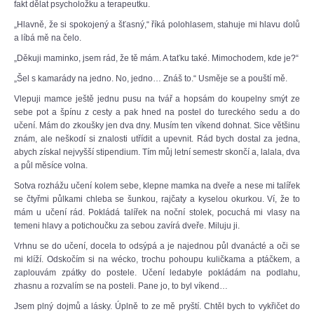
fakt dělat psycholožku a terapeutku.
„Hlavně, že si spokojený a šťasný,“ říká polohlasem, stahuje mi hlavu dolů
a líbá mě na čelo.
„Děkuji maminko, jsem rád, že tě mám. A taťku také. Mimochodem, kde je?“
„Šel s kamarády na jedno. No, jedno… Znáš to.“ Usměje se a pouští mě.
Vlepuji mamce ještě jednu pusu na tvář a hopsám do koupelny smýt ze
sebe pot a špínu z cesty a pak hned na postel do tureckého sedu a do
učení. Mám do zkoušky jen dva dny. Musím ten víkend dohnat. Sice většinu
znám, ale neškodí si znalosti utřídit a upevnit. Rád bych dostal za jedna,
abych získal nejvyšší stipendium. Tím můj letní semestr skončí a, lalala, dva
a půl měsíce volna.
Sotva rozhážu učení kolem sebe, klepne mamka na dveře a nese mi talířek
se čtyřmi půlkami chleba se šunkou, rajčaty a kyselou okurkou. Ví, že to
mám u učení rád. Pokládá talířek na noční stolek, pocuchá mi vlasy na
temeni hlavy a potichoučku za sebou zavírá dveře. Miluju ji.
Vrhnu se do učení, docela to odsýpá a je najednou půl dvanácté a oči se
mi klíží. Odskočím si na wécko, trochu pohoupu kuličkama a ptáčkem, a
zaplouvám zpátky do postele. Učení ledabyle pokládám na podlahu,
zhasnu a rozvalím se na posteli. Pane jo, to byl víkend…
Jsem plný dojmů a lásky. Úplně to ze mě pryští. Chtěl bych to vykřičet do