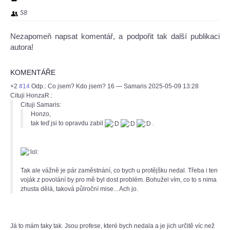
58
Nezapomeň napsat komentář, a podpořit tak další publikaci
autora!
KOMENTÁŘE
+2
#14
Odp.: Co jsem? Kdo jsem? 16
—
Samaris
2025-05-09 13:28
Cituji HonzaR.:
Cituji Samaris:
Honzo,
tak teď jsi to opravdu zabil
.
Tak ale vážně je pár zaměstnání, co bych u protějšku nedal. Třeba i ten
voják z povolání by pro mě byl dost problém. Bohužel vím, co to s nima
zhusta dělá, taková půlroční mise... Ach jo.
Já to mám taky tak. Jsou profese, které bych nedala a je jich určitě víc než