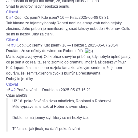
Ale působí to nějak tak divně, že, takovej luxus z ničeho.
Snad to autorovi tedy nepokazí pointu.
Citovat
0
#4
Odp.: Co jsem? Kdo jsem? 16
—
Pirat
2025-05-08 08:31
Tak hlavne ze tajemny bohaty Robert neni najemny vrah nebo nejaky
zlocinec. Jeho pribeh je nemilosrdny, snad takovy nebude i Robinuv. Cetlo
se mi to hezky. Diky za cteni.
Citovat
+4
#3
Odp.: Co jsem? Kdo jsem? 16
—
HonzaR.
2025-05-07 20:54
Doufám, že se někdy dozvíme, co Robert dělá.
Má to zajímavej vývoj. Od křehce snovýho příběhu, kdy nebylo úplně jasný,
co je sen a co realita, se to zlomilo do dramatu, možná až detektivnímu?
Každopádně se mi u toho rozjela fantazie takovým směrem, že jenom
doufám, že jsem fakt jenom cvok s bujnýna představama.
Dobrý to je, díky.
Citovat
+5
#2
Poděkování
—
Doublemo
2025-05-07 16:21
Cituji alert38:
Už 16. pokračování o dvou mladících, Robinovi a Robertovi.
Milé vyprávění, tentokrát Robert o svém story.
Dublemo má jemný styl, který se mi hezky čte.
.
Těším se, jak jinak, na další pokračování.