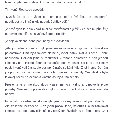
také na týden nebo déle. A proto mám doma paní na úklid.“
Tím končí Rob svou zpověď.
„Myslíš, že po tom všem, co jsem ti o sobě právě řekl, se nesebereš,
neodjedeš a už mě nikdy nebudeš chtít vidět?“
„A proč bych to dělal? Vážím si tvé otevřenosti a ještě více ses mi přiblížil,“
odpovím, natočím se a vášnivě Roba políbím.
„A nějaká slečna nebo paní nebyla?“ vyzvídám.
„Ale jo, jedna vojanda. Byli jsme na roční misi v Egyptě na Sinajském
poloostrově. Ona byla taková statnější, vyšší, samý sval a šlacha. Dobře
nabušená. Celkem jsme si rozumněli v mnoha oblastech a pak jednou
jsme to v baru trochu přehnali a skončil spolu v posteli. Od toho dne jsme v
posteli končívali často, ale postupně naše setkání řídlo. Zjistili jsme, že nám
jde pouze o sex a uvolnění, ale že tam nejsou žádné city. Ona vlastně byla
takovej trochu polochlap a vlastně asi byla i na ženský.
Prostě jsme si nějakou dobu vzájemně vyšli vstříc a uspokojili svoje
potřeby. Nakonec ji převeleli a bylo po vztahu. Pokud se to vztahem dalo
nazvat.
No a pak už žádná ženská nebyla, jen občasný sexík s někým nahodilým.
Ale zásadně bezpečně. Než jsem potkal tebe, koloužku, a nezamiloval
jsem se do tebe. Tady cítím něco víc než jen živočišnou potřebu sexu. Chci