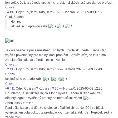
jen voják. Je to z důvodu určitých charakteristických rysů pro danou profesi.
Citovat
+4
#13
Odp.: Co jsem? Kdo jsem? 16
—
HonzaR.
2025-05-09 13:17
Cituji Samaris:
Honzo,
tak teď jsi to opravdu zabil
.
Tak ale vážně je pár zaměstnání, co bych u protějšku nedal. Třeba i ten
voják z povolání by pro mě byl dost problém. Bohužel vím, co to s nima
zhusta dělá, taková půlroční mise... Ach jo.
Citovat
+2
#12
Odp.: Co jsem? Kdo jsem? 16
—
Samaris
2025-05-09 12:43
Honzo,
tak teď jsi to opravdu zabil
.
Citovat
+6
#11
Odp.: Co jsem? Kdo jsem? 16
—
HonzaR.
2025-05-09 12:35
Doublemo, já se fakt těším, co z toho vyleze. Jenom si tak říkám, že i
některý legálně vydělaný prachy, se nemusí líbit všem.
Aneb jako v tom fóru:
Paní učitelka se ptá dětí ve škole, co dělají jejich rodiče. Děti se hlásí,
vykřikují, ten volá doktor, ta prodavačka, inženýrka atd... Jen Pepíček sedí a
zarytě mlčí.