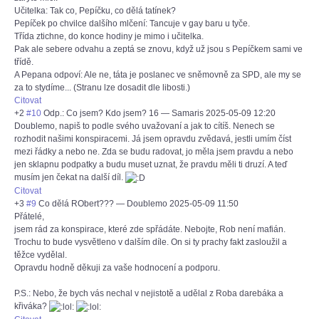
Učitelka: Tak co, Pepíčku, co dělá tatínek?
Pepíček po chvilce dalšího mlčení: Tancuje v gay baru u tyče.
Třída ztichne, do konce hodiny je mimo i učitelka.
Pak ale sebere odvahu a zeptá se znovu, když už jsou s Pepíčkem sami ve
třídě.
A Pepana odpoví: Ale ne, táta je poslanec ve sněmovně za SPD, ale my se
za to stydíme... (Stranu lze dosadit dle libosti.)
Citovat
+2
#10
Odp.: Co jsem? Kdo jsem? 16
—
Samaris
2025-05-09 12:20
Doublemo, napiš to podle svého uvažovaní a jak to cítíš. Nenech se
rozhodit našimi konspiracemi. Já jsem opravdu zvědavá, jestli umím číst
mezi řádky a nebo ne. Zda se budu radovat, jo měla jsem pravdu a nebo
jen sklapnu podpatky a budu muset uznat, že pravdu měli ti druzí. A teď
musím jen čekat na další díl.
Citovat
+3
#9
Co dělá RObert???
—
Doublemo
2025-05-09 11:50
Přátelé,
jsem rád za konspirace, které zde spřádáte. Nebojte, Rob není mafián.
Trochu to bude vysvětleno v dalším díle. On si ty prachy fakt zasloužil a
těžce vydělal.
Opravdu hodně děkuji za vaše hodnocení a podporu.
P.S.: Nebo, že bych vás nechal v nejistotě a udělal z Roba darebáka a
křiváka?