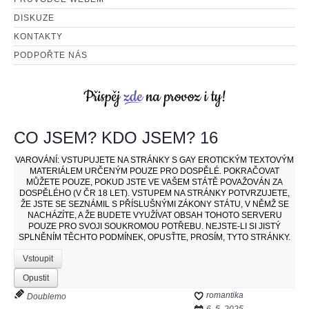
DISKUZE
KONTAKTY
PODPOŘTE NÁS
CO JSEM? KDO JSEM? 16
VAROVÁNÍ:
VSTUPUJETE NA STRÁNKY S GAY EROTICKÝM TEXTOVÝM
MATERIÁLEM URČENÝM POUZE PRO DOSPĚLÉ. POKRAČOVAT
MŮŽETE POUZE, POKUD JSTE VE VAŠEM STÁTĚ POVAŽOVÁN ZA
DOSPĚLÉHO (V ČR 18 LET). VSTUPEM NA STRÁNKY POTVRZUJETE,
ŽE JSTE SE SEZNÁMIL S PŘÍSLUŠNÝMI ZÁKONY STÁTU, V NĚMŽ SE
NACHÁZÍTE, A ŽE BUDETE VYUŽÍVAT OBSAH TOHOTO SERVERU
POUZE PRO SVOJI SOUKROMOU POTŘEBU. NEJSTE-LI SI JISTÝ
SPLNĚNÍM TĚCHTO PODMÍNEK, OPUSŤTE, PROSÍM, TYTO STRÁNKY.
Vstoupit
Opustit
romantika
Doublemo