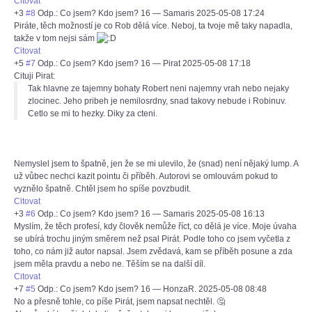
Citovat
+3
#8
Odp.: Co jsem? Kdo jsem? 16
—
Samaris
2025-05-08 17:24
Piráte, těch možností je co Rob dělá více. Neboj, ta tvoje mě taky napadla,
takže v tom nejsi sám
Citovat
+5
#7
Odp.: Co jsem? Kdo jsem? 16
—
Pirat
2025-05-08 17:18
Cituji Pirat:
Tak hlavne ze tajemny bohaty Robert neni najemny vrah nebo nejaky
zlocinec. Jeho pribeh je nemilosrdny, snad takovy nebude i Robinuv.
Cetlo se mi to hezky. Diky za cteni.
Nemyslel jsem to špatně, jen že se mi ulevilo, že (snad) není nějaký lump. A
už vůbec nechci kazit pointu či příběh. Autorovi se omlouvám pokud to
vyznělo špatně. Chtěl jsem ho spíše povzbudit.
Citovat
+3
#6
Odp.: Co jsem? Kdo jsem? 16
—
Samaris
2025-05-08 16:13
Myslím, že těch profesí, kdy člověk nemůže říct, co dělá je více. Moje úvaha
se ubírá trochu jiným směrem než psal Pirát. Podle toho co jsem vyčetla z
toho, co nám již autor napsal. Jsem zvědavá, kam se příběh posune a zda
jsem měla pravdu a nebo ne. Těším se na další díl.
Citovat
+7
#5
Odp.: Co jsem? Kdo jsem? 16
—
HonzaR.
2025-05-08 08:48
No a přesně tohle, co píše Pirát, jsem napsat nechtěl. 🤔