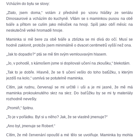
Vcházím do bytu se slovy:
„Zlato, jsem doma,“ volám z předsíně po vzoru hlášky ze seriálu
Dinosaurové a vcházím do kuchyně. Vítám se s maminkou pusou na obě
tváře a přitom se culím jako měsíček na hnoji. Spíš jako obří měsíc na
neskutečně velké hromadě hnoje.
Maminka si mě bere za obě tváře a zblízka se mi dívá do očí. Musí se
hodně zaklonit, protože jsem minimálně o dvacet centimetrů vyšší než ona.
„Jak to dopadlo?“ ptá se mě tím svým vemlouvavým hlasem.
„Jo, v pohodě, s kámošem jsme si dopilovali učení na zkoušku,“ blekotám.
„Tak to je dobře. Hlavně, že se ti učení vešlo do toho batůžku, s kterým
jezdíš na kolo,“ usmívá se potutelně maminka.
Cítím, jak rudnu, červenají se mi určitě i uši a je mi jasné, že mě má
maminka prokouknutého skrz na skrz. Do baťůžku by se mi ty materiály
rozhodně nevešly.
„Promiň,“ špitnu.
„To je v pořádku. Byl si u něho? Jak, že se vlastně jmenuje?“
„Ano byl, jmenuje se Robert.“
Cítím, že mě červenání opouští a mé tělo se uvolňuje. Maminka by mohla