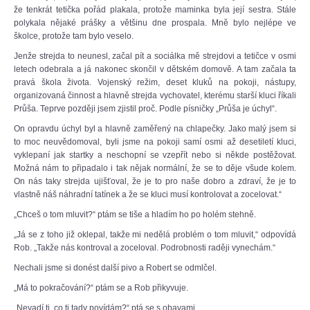
že tenkrát tetička pořád plakala, protože maminka byla její sestra. Stále
polykala nějaké prášky a většinu dne prospala. Mně bylo nejlépe ve
školce, protože tam bylo veselo.
Jenže strejda to neunesl, začal pít a sociálka mě strejdovi a tetičce v osmi
letech odebrala a já nakonec skončil v dětském domově. A tam začala ta
pravá škola života. Vojenský režim, deset kluků na pokoji, nástupy,
organizovaná činnost a hlavně strejda vychovatel, kterému starší kluci říkali
Průša. Teprve později jsem zjistil proč. Podle písničky „Průša je úchyl“.
On opravdu úchyl byl a hlavně zaměřený na chlapečky. Jako malý jsem si
to moc neuvědomoval, byli jsme na pokoji samí osmi až desetiletí kluci,
vyklepaní jak startky a neschopní se vzepřít nebo si někde postěžovat.
Možná nám to připadalo i tak nějak normální, že se to děje všude kolem.
On nás taky strejda ujišťoval, že je to pro naše dobro a zdraví, že je to
vlastně náš náhradní tatínek a že se kluci musí kontrolovat a zocelovat.“
„Chceš o tom mluvit?“ ptám se tiše a hladím ho po holém stehně.
„Já se z toho již oklepal, takže mi nedělá problém o tom mluvit,“ odpovídá
Rob. „Takže nás kontroval a zoceloval. Podrobnosti raději vynechám.“
Nechali jsme si donést další pivo a Robert se odmlčel.
„Má to pokračování?“ ptám se a Rob přikyvuje.
„Nevadí ti, co ti tady povídám?“ ptá se s obavami.