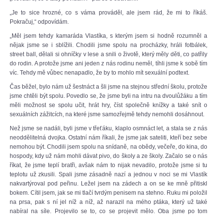
„Je to sice hrozné, co s váma prováděl, ale jsem rád, že mi to říkáš.
Pokračuj,“ odpovídám.
„Měl jsem tehdy kamaráda Vlastíka, s kterým jsem si hodně rozumněl a
nějak jsme se i sblížili. Chodili jsme spolu na procházky, hráli fotbálek,
street ball, dělali si ohníčky v lese a snili o životě, který měly děti, co patřily
do rodin. A protože jsme ani jeden z nás rodinu neměl, tíhli jsme k sobě tím
víc. Tehdy mě vůbec nenapadlo, že by to mohlo mít sexuální podtext.
Čas běžel, bylo nám už šestnáct a šli jsme na stejnou střední školu, protože
jsme chtěli být spolu. Povedlo se, že jsme byli na intru na dvoulůžáku a tím
měli možnost se spolu učit, hrát hry, číst společně knížky a také snít o
sexuálních zážitcích, na které jsme samozřejmě tehdy nemohli dosáhnout.
Než jsme se nadáli, byli jsme v třeťáku, klaplo osmnáct let, a stala se z nás
neoddělitelná dvojka. Ostatní nám říkali, že jsme jak sateliti, kteří bez sebe
nemohou být. Chodili jsem spolu na snídaně, na obědy, večeře, do kina, do
hospody, kdy už nám mohli dávat pivo, do školy a ze školy. Začalo se o nás
říkat, že jsme teplí bratři, avšak nám to nijak nevadilo, protože jsme si tu
teplotu už zkusili. Spali jsme zásadně nazí a jednou v noci se mi Vlastík
nakvartýroval pod peřinu. Ležel jsem na zádech a on se ke mně přitiskl
bokem. Cítil jsem, jak se mi tlačí tvrdým penisem na stehno. Ruku mi položil
na prsa, pak s ní jel níž a níž, až narazil na mého ptáka, který už také
nabíral na síle. Projevilo se to, co se projevit mělo. Oba jsme po tom