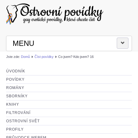
MENU
Jste zde:
Domů
Číst povídky
Co jsem? Kdo jsem? 16
PŘIHLÁSIT SE
ÚVODNÍK
ČÍST POVÍDKY
POVÍDKY
ROMÁNY
NAPSAT POVÍDKU
SBORNÍKY
KNIHY
FILTROVÁNÍ
OSTROVNÍ SVĚT
PROFILY
PRŮVODCE WEBEM