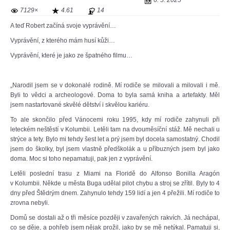
6. 5. 2025
7129×
4.61
14
A teď Robert začíná svoje vyprávění…
Vyprávění, z kterého mám husí kůži…
Vyprávění, které je jako ze špatného filmu…
„Narodil jsem se v dokonalé rodině. Mí rodiče se milovali a milovali i mě.
Byli to vědci a archeologové. Doma to byla samá kniha a artefakty. Měl
jsem nastartované skvělé dětství i skvělou kariéru.
To ale skončilo před Vánocemi roku 1995, kdy mí rodiče zahynuli při
leteckém neštěstí v Kolumbii. Letěli tam na dvouměsíční stáž. Mě nechali u
strýce a tety. Bylo mi tehdy šest let a prý jsem byl docela samostatný. Chodil
jsem do školky, byl jsem vlastně předškolák a u příbuzných jsem byl jako
doma. Moc si toho nepamatuji, pak jen z vyprávění.
Letěli poslední trasu z Miami na Floridě do Alfonso Bonilla Aragón
v Kolumbii. Někde u města Buga udělal pilot chybu a stroj se zřítil. Byly to 4
dny před Štědrým dnem. Zahynulo tehdy 159 lidí a jen 4 přežili. Mí rodiče to
zrovna nebyli.
Domů se dostali až o tři měsíce později v zavařených rakvích. Já nechápal,
co se děje, a pohřeb jsem nějak prožil, jako by se mě netýkal. Pamatuji si,