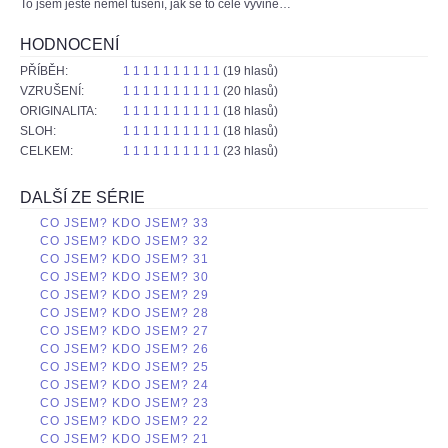
To jsem ještě neměl tušení, jak se to celé vyvine…
HODNOCENÍ
PŘÍBĚH:
1
1
1
1
1
1
1
1
1
1
(19 hlasů)
VZRUŠENÍ:
1
1
1
1
1
1
1
1
1
1
(20 hlasů)
ORIGINALITA:
1
1
1
1
1
1
1
1
1
1
(18 hlasů)
SLOH:
1
1
1
1
1
1
1
1
1
1
(18 hlasů)
CELKEM:
1
1
1
1
1
1
1
1
1
1
(23 hlasů)
DALŠÍ ZE SÉRIE
CO JSEM? KDO JSEM? 33
CO JSEM? KDO JSEM? 32
CO JSEM? KDO JSEM? 31
CO JSEM? KDO JSEM? 30
CO JSEM? KDO JSEM? 29
CO JSEM? KDO JSEM? 28
CO JSEM? KDO JSEM? 27
CO JSEM? KDO JSEM? 26
CO JSEM? KDO JSEM? 25
CO JSEM? KDO JSEM? 24
CO JSEM? KDO JSEM? 23
CO JSEM? KDO JSEM? 22
CO JSEM? KDO JSEM? 21