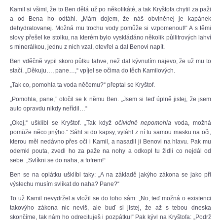
Kamil si všiml, že to Ben dělá už po několikáté, a tak Kryštofa chytil za paži
a od Bena ho odtáhl. „Mám dojem, že náš obviněnej je kapánek
dehydratovanej. Možná mu trochu vody pomůže si vzpomenout!“ A s těmi
slovy přešel ke stolku, na kterém bylo vyskládáno několik půllitrových lahví
s minerálkou, jednu z nich vzal, otevřel a dal Benovi napít.
Ben vděčně vypil skoro půlku lahve, než dal kývnutím najevo, že už mu to
stačí. „Děkuju…, pane…,“ vpíjel se očima do těch Kamilových.
„Tak co, pomohla ta voda něčemu?“ přeptal se Kryštof.
„Pomohla, pane,“ otočil se k němu Ben. „Jsem si teď úplně jistej, že jsem
auto opravdu nikdy neřídil…“
„Okej,“ ušklíbl se Kryštof. „Tak když
očividně
nepomohla
voda, možná
pomůže něco jinýho.“ Sáhl si do kapsy, vytáhl z ní tu samou masku na oči,
kterou měl nedávno přes oči i Kamil, a nasadil ji Benovi na hlavu. Pak mu
odemkl pouta, zvedl ho za paže na nohy a odkopl tu židli co nejdál od
sebe. „Svlíkni se do naha, a fofrem!“
Ben se na oplátku ušklíbl taky: „A na základě jakýho zákona se jako při
výslechu musím svlíkat do naha? Pane?“
To už Kamil nevydržel a vložil se do toho sám: „No, teď možná o existenci
takovýho zákona nic nevíš, ale buď si jistej, že až s tebou dneska
skončíme, tak nám ho odrecituješ i pozpátku!“ Pak kývl na Kryštofa: „Podrž