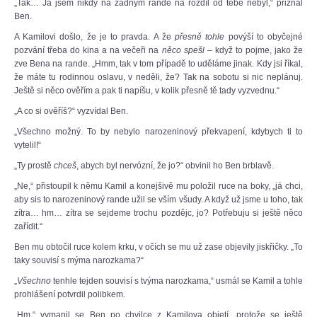
„Tak… Já jsem nikdy na žádným rande na rozdíl od tebe nebyl,“ přiznal
Ben.
A Kamilovi došlo, že je to pravda. A že
přesně tohle
povýší to obyčejné
pozvání třeba do kina a na večeři na
něco spešl
– když to pojme, jako že
zve Bena na rande. „Hmm, tak v tom případě to uděláme jinak. Kdy jsi říkal,
že máte tu rodinnou oslavu, v neděli, že? Tak na sobotu si nic neplánuj.
Ještě si něco ověřím a pak ti napíšu, v kolik přesně tě tady vyzvednu.“
„A co si ověříš?“ vyzvídal Ben.
„Všechno možný. To by nebylo narozeninový překvapení, kdybych ti to
vytelil!“
„Ty prostě
chceš
, abych byl nervózní, že jo?“ obvinil ho Ben brblavě.
„Ne,“ přistoupil k němu Kamil a konejšivě mu položil ruce na boky, „já chci,
aby sis to narozeninový rande užil se vším všudy. A když už jsme u toho, tak
zítra… hm… zítra se sejdeme trochu pozdějc, jo? Potřebuju si ještě něco
zařídit.“
Ben mu obtočil ruce kolem krku, v očích se mu už zase objevily jiskřičky. „To
taky souvisí s mýma narozkama?“
„
Všechno
tenhle tejden souvisí s tvýma narozkama,“ usmál se Kamil a tohle
prohlášení potvrdil polibkem.
„Hm,“ vymanil se Ben po chvilce z Kamilova objetí, protože se ještě