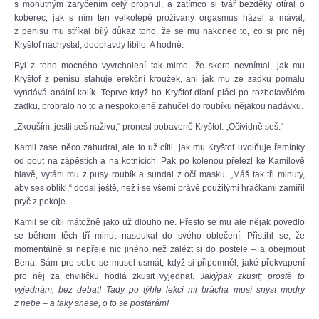
s mohutným zaryčením celý propnul, a zatímco si tvář bezděky otíral o
koberec, jak s ním ten velkolepě prožívaný orgasmus házel a mával,
z penisu mu stříkal bílý důkaz toho, že se mu nakonec to, co si pro něj
Kryštof nachystal, doopravdy líbilo. A hodně.
Byl z toho mocného vyvrcholení tak mimo, že skoro nevnímal, jak mu
Kryštof z penisu stahuje erekční kroužek, ani jak mu ze zadku pomalu
vyndává anální kolík. Teprve když ho Kryštof dlaní plácl po rozbolavělém
zadku, probralo ho to a nespokojeně zahučel do roubíku nějakou nadávku.
„Zkouším, jestli seš naživu,“ pronesl pobaveně Kryštof. „Očividně seš.“
Kamil zase něco zahudral, ale to už cítil, jak mu Kryštof uvolňuje řemínky
od pout na zápěstích a na kotnících. Pak po kolenou přelezl ke Kamilově
hlavě, vytáhl mu z pusy roubík a sundal z očí masku. „Máš tak tři minuty,
aby ses oblíkl,“ dodal ještě, než i se všemi právě použitými hračkami zamířil
pryč z pokoje.
Kamil se cítil mátožně jako už dlouho ne. Přesto se mu ale nějak povedlo
se během těch tří minut nasoukat do svého oblečení. Přistihl se, že
momentálně si nepřeje nic jiného než zalézt si do postele – a obejmout
Bena. Sám pro sebe se musel usmát, když si připomněl, jaké překvapení
pro něj za chviličku hodlá zkusit vyjednat.
Jakýpak zkusit; prostě to
vyjednám, bez debat! Tady po týhle lekci mi brácha musí snýst modrý
z nebe – a taky snese, o to se postarám!