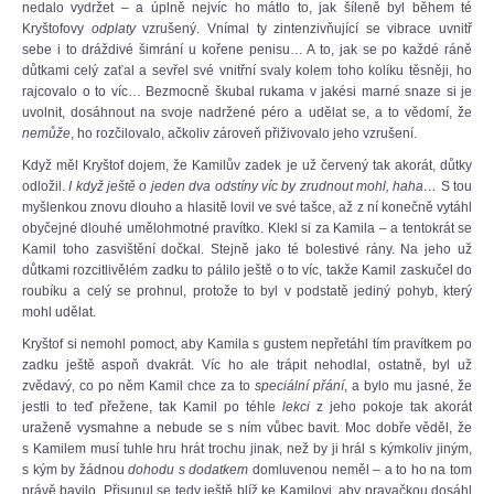
nedalo vydržet – a úplně nejvíc ho mátlo to, jak šíleně byl během té
Kryštofovy
odplaty
vzrušený. Vnímal ty zintenzivňující se vibrace uvnitř
sebe i to dráždivé šimrání u kořene penisu… A to, jak se po každé ráně
důtkami celý zaťal a sevřel své vnitřní svaly kolem toho kolíku těsněji, ho
rajcovalo o to víc… Bezmocně škubal rukama v jakési marné snaze si je
uvolnit, dosáhnout na svoje nadržené péro a udělat se, a to vědomí, že
nemůže
, ho rozčilovalo, ačkoliv zároveň přiživovalo jeho vzrušení.
Když měl Kryštof dojem, že Kamilův zadek je už červený tak akorát, důtky
odložil.
I když ještě o jeden dva odstíny víc by zrudnout mohl, haha…
S tou
myšlenkou znovu dlouho a hlasitě lovil ve své tašce, až z ní konečně vytáhl
obyčejné dlouhé umělohmotné pravítko. Klekl si za Kamila – a tentokrát se
Kamil toho zasvištění dočkal. Stejně jako té bolestivé rány. Na jeho už
důtkami rozcitlivělém zadku to pálilo ještě o to víc, takže Kamil zaskučel do
roubíku a celý se prohnul, protože to byl v podstatě jediný pohyb, který
mohl udělat.
Kryštof si nemohl pomoct, aby Kamila s gustem nepřetáhl tím pravítkem po
zadku ještě aspoň dvakrát. Víc ho ale trápit nehodlal, ostatně, byl už
zvědavý, co po něm Kamil chce za to
speciální přání
, a bylo mu jasné, že
jestli to teď přežene, tak Kamil po téhle
lekci
z jeho pokoje tak akorát
uraženě vysmahne a nebude se s ním vůbec bavit. Moc dobře věděl, že
s Kamilem musí tuhle hru hrát trochu jinak, než by ji hrál s kýmkoliv jiným,
s kým by žádnou
dohodu s dodatkem
domluvenou neměl – a to ho na tom
právě bavilo. Přisunul se tedy ještě blíž ke Kamilovi, aby pravačkou dosáhl