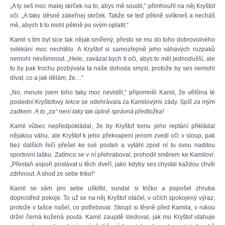
„A ty seš moc malej skrček na to, abys mě soudil,“ přimhouřil na něj Kryštof
oči. „A taky děsně zákeřnej skrček. Takže se teď pěkně svlíkneš a necháš
mě, abych ti to mohl pěkně po svým oplatit.“
Kamil s tím byl sice tak nějak smířený, přesto se mu do toho dobrovolného
svlékání moc nechtělo. A Kryštof si samozřejmě jeho váhavých rozpaků
nemohl nevšimnout. „Hele, zavázal bych ti oči, abys to měl jednodušší, ale
to by pak trochu pozbývala ta naše dohoda smysl, protože by ses nemohl
dívat, co a jak dělám, že…“
„No, minule jsem toho taky moc neviděl,“ připomněl Kamil, že většina té
poslední Kryštofovy
lekce
se odehrávala za Kamilovými zády.
Spíš za mým
zadkem. A to „za“ není taky tak úplně správná předložka!
Kamil vůbec nepředpokládal, že by Kryštof tomu jeho reptání přikládal
nějakou váhu, ale Kryštof k jeho překvapení jenom zvedl oči v sloup, pak
bez dalších řečí přešel ke své posteli a vytáhl zpod ní tu svou naditou
sportovní tašku. Zatímco se v ní přehraboval, prohodil směrem ke Kamilovi:
„Přestaň aspoň postávat u těch dveří, jako kdyby ses chystal každou chvíli
zdrhnout. A shoď ze sebe triko!“
Kamil se sám pro sebe ušklíbl, sundal si tričko a popošel zhruba
doprostřed pokoje. To už se na něj Kryštof otáčel, v očích spokojený výraz,
protože v tašce našel, co potřeboval. Stoupl si těsně před Kamila, v rukou
držel černá kožená pouta. Kamil zaujatě sledoval, jak mu Kryštof utahuje