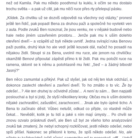
než od Kamila. Pak mu někdo poodhrnul tu kuklu, k očím se mu dostalo
trochu světla – a pak už cítil, jak mu něčí ruce přes rty přelepují pásku.
„Klídek. Za chvilku už se dozvíš odpovědi na všechny svý otázky,“ pronesl
ještě ten řidič, pak popadl Bena za druhou paži a společně ho vyvlekli ven
z auta. Podle zvuků Ben rozeznal, že jsou venku, ne v nějaké budově nebo
hale nebo jiném uzavřeném prostoru… Jenže pak mu k uším dolehlo
otevření dveří – a vzápětí už byli někde uvnitř. Jedna svírající ruka Benovu
paži pustila, druhý kluk ho ale vedl ještě kousek dál, načež ho posadil na
nějakou židli. Stoupl si za Bena, uvolnil mu ruce, ale jenom na chviličku:
okamžitě Benovi připoutal zápěstí přímo k té židli. Pak mu položil ruce na
ramena, sklonil se k němu a polohlasně mu řekl: „Seď – a žádný blbosti!
Jasný?“
Ben něco zamumlal a přikývl. Pak už slyšel, jak od něj ten kluk odchází, a
dokonce zaslechl otevření a zavření dveří. To ho zmátlo o to víc.
Že by
odešel…? Ale ten druhej tu očividně zůstal… A není tu sám…
Ben napjatě
poslouchal a byl si jistý, že slyší několikery kroky. Občas mu k uším dolehlo
nějaké zachrastění, zašustění, zarachocení… Jinak ale bylo úplné ticho. A
Bena to začínalo děsit. Vůbec netušil, odkud co přijde, co vlastně může
čekat… Nevěděl, kolik je tu lidí a jaké s ním mají úmysly… Po chvíli se
znovu ozvalo prásknutí dveří, ale Ben už byl ze všeho toho analyzování
zvuků tak zmatený, že nebyl schopný rozklíčovat, jestli někdo odešel, nebo
spíš přišel. Nakonec se přiklonil k tomu, že spíš někdo odešel.
No, ale