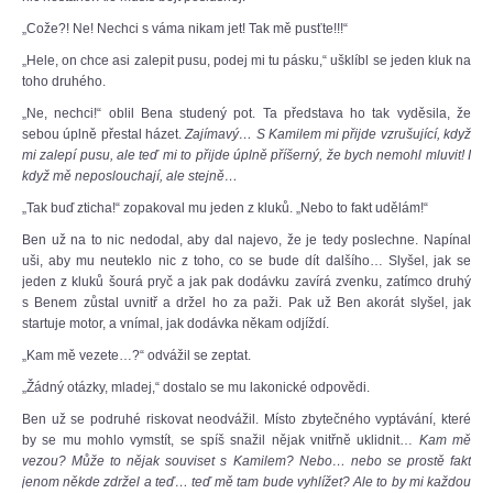
„Cože?! Ne! Nechci s váma nikam jet! Tak mě pusťte!!!“
„Hele, on chce asi zalepit pusu, podej mi tu pásku,“ ušklíbl se jeden kluk na
toho druhého.
„Ne, nechci!“ oblil Bena studený pot. Ta představa ho tak vyděsila, že
sebou úplně přestal házet.
Zajímavý… S Kamilem mi přijde vzrušující, když
mi zalepí pusu, ale teď mi to přijde úplně příšerný, že bych nemohl mluvit! I
když mě neposlouchají, ale stejně…
„Tak buď zticha!“ zopakoval mu jeden z kluků. „Nebo to fakt udělám!“
Ben už na to nic nedodal, aby dal najevo, že je tedy poslechne. Napínal
uši, aby mu neuteklo nic z toho, co se bude dít dalšího… Slyšel, jak se
jeden z kluků šourá pryč a jak pak dodávku zavírá zvenku, zatímco druhý
s Benem zůstal uvnitř a držel ho za paži. Pak už Ben akorát slyšel, jak
startuje motor, a vnímal, jak dodávka někam odjíždí.
„Kam mě vezete…?“ odvážil se zeptat.
„Žádný otázky, mladej,“ dostalo se mu lakonické odpovědi.
Ben už se podruhé riskovat neodvážil. Místo zbytečného vyptávání, které
by se mu mohlo vymstít, se spíš snažil nějak vnitřně uklidnit…
Kam mě
vezou? Může to nějak souviset s Kamilem? Nebo… nebo se prostě fakt
jenom někde zdržel a teď… teď mě tam bude vyhlížet? Ale to by mi každou