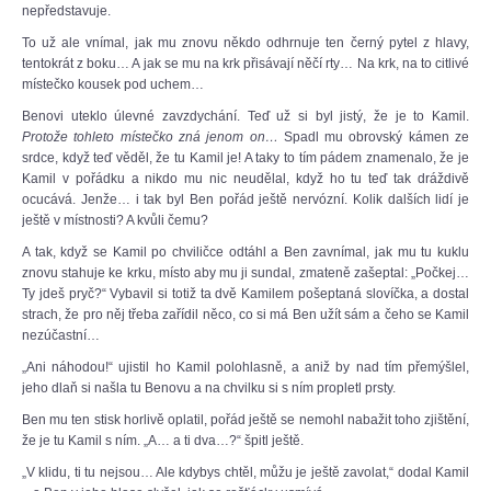
nepředstavuje.
To už ale vnímal, jak mu znovu někdo odhrnuje ten černý pytel z hlavy,
tentokrát z boku… A jak se mu na krk přisávají něčí rty… Na krk, na to citlivé
místečko kousek pod uchem…
Benovi uteklo úlevné zavzdychání. Teď už si byl jistý, že je to Kamil.
Protože tohleto místečko zná jenom on…
Spadl mu obrovský kámen ze
srdce, když teď věděl, že tu Kamil je! A taky to tím pádem znamenalo, že je
Kamil v pořádku a nikdo mu nic neudělal, když ho tu teď tak dráždivě
ocucává. Jenže… i tak byl Ben pořád ještě nervózní. Kolik dalších lidí je
ještě v místnosti? A kvůli čemu?
A tak, když se Kamil po chviličce odtáhl a Ben zavnímal, jak mu tu kuklu
znovu stahuje ke krku, místo aby mu ji sundal, zmateně zašeptal: „Počkej…
Ty jdeš pryč?“ Vybavil si totiž ta dvě Kamilem pošeptaná slovíčka, a dostal
strach, že pro něj třeba zařídil něco, co si má Ben užít sám a čeho se Kamil
nezúčastní…
„Ani náhodou!“ ujistil ho Kamil polohlasně, a aniž by nad tím přemýšlel,
jeho dlaň si našla tu Benovu a na chvilku si s ním propletl prsty.
Ben mu ten stisk horlivě oplatil, pořád ještě se nemohl nabažit toho zjištění,
že je tu Kamil s ním. „A… a ti dva…?“ špitl ještě.
„V klidu, ti tu nejsou… Ale kdybys chtěl, můžu je ještě zavolat,“ dodal Kamil