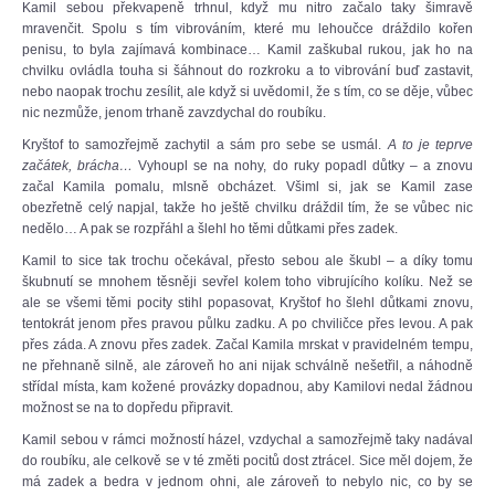
Kamil sebou překvapeně trhnul, když mu nitro začalo taky šimravě
mravenčit. Spolu s tím vibrováním, které mu lehoučce dráždilo kořen
penisu, to byla zajímavá kombinace… Kamil zaškubal rukou, jak ho na
chvilku ovládla touha si šáhnout do rozkroku a to vibrování buď zastavit,
nebo naopak trochu zesílit, ale když si uvědomil, že s tím, co se děje, vůbec
nic nezmůže, jenom trhaně zavzdychal do roubíku.
Kryštof to samozřejmě zachytil a sám pro sebe se usmál.
A to je teprve
začátek, brácha…
Vyhoupl se na nohy, do ruky popadl důtky – a znovu
začal Kamila pomalu, mlsně obcházet. Všiml si, jak se Kamil zase
obezřetně celý napjal, takže ho ještě chvilku dráždil tím, že se vůbec nic
nedělo… A pak se rozpřáhl a šlehl ho těmi důtkami přes zadek.
Kamil to sice tak trochu očekával, přesto sebou ale škubl – a díky tomu
škubnutí se mnohem těsněji sevřel kolem toho vibrujícího kolíku. Než se
ale se všemi těmi pocity stihl popasovat, Kryštof ho šlehl důtkami znovu,
tentokrát jenom přes pravou půlku zadku. A po chviličce přes levou. A pak
přes záda. A znovu přes zadek. Začal Kamila mrskat v pravidelném tempu,
ne přehnaně silně, ale zároveň ho ani nijak schválně nešetřil, a náhodně
střídal místa, kam kožené provázky dopadnou, aby Kamilovi nedal žádnou
možnost se na to dopředu připravit.
Kamil sebou v rámci možností házel, vzdychal a samozřejmě taky nadával
do roubíku, ale celkově se v té změti pocitů dost ztrácel. Sice měl dojem, že
má zadek a bedra v jednom ohni, ale zároveň to nebylo nic, co by se