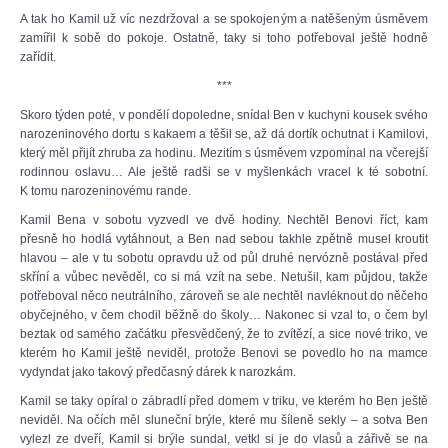
A tak ho Kamil už víc nezdržoval a se spokojeným a natěšeným úsměvem
zamířil k sobě do pokoje. Ostatně, taky si toho potřeboval ještě hodně
zařídit.
***
Skoro týden poté, v pondělí dopoledne, snídal Ben v kuchyni kousek svého
narozeninového dortu s kakaem a těšil se, až dá dortík ochutnat i Kamilovi,
který měl přijít zhruba za hodinu. Mezitím s úsměvem vzpomínal na včerejší
rodinnou oslavu… Ale ještě radši se v myšlenkách vracel k té sobotní.
K tomu narozeninovému rande.
Kamil Bena v sobotu vyzvedl ve dvě hodiny. Nechtěl Benovi říct, kam
přesně ho hodlá vytáhnout, a Ben nad sebou takhle zpětně musel kroutit
hlavou – ale v tu sobotu opravdu už od půl druhé nervózně postával před
skříní a vůbec nevěděl, co si má vzít na sebe. Netušil, kam půjdou, takže
potřeboval něco neutrálního, zároveň se ale nechtěl navléknout do něčeho
obyčejného, v čem chodil běžně do školy… Nakonec si vzal to, o čem byl
beztak od samého začátku přesvědčený, že to zvítězí, a sice nové triko, ve
kterém ho Kamil ještě neviděl, protože Benovi se povedlo ho na mamce
vydyndat jako takový předčasný dárek k narozkám.
Kamil se taky opíral o zábradlí před domem v triku, ve kterém ho Ben ještě
neviděl. Na očích měl sluneční brýle, které mu šíleně sekly – a sotva Ben
vylezl ze dveří, Kamil si brýle sundal, vetkl si je do vlasů a zářivě se na