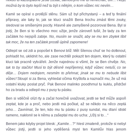
někdo
tu každopádně ještě zůstal, samotnýho mě tu nenechali, ufff… I když
možná by to bylo lepší než tu být s někým, o kom vůbec nic nevím…
Kamil se opíral o protější stěnu. Sám už byl přichystaný – a teď ty finální
přípravy, ale taky to, jak se kluci snažili Bena trochu zmást těmi zvuky,
sledoval se smíšenými pocity. Hlavně ale zamyšleně pozoroval Bena. Byl si
jistý, že Ben si to všechno moc užije, jenže zároveň tušil, že tady za ten
začátek ho nejspíš zabije.
No, musím se snažit, aby se mu ten zbytek líbil
tak moc, že na ten začátek prostě úplně zapomene!
Odlepil se od zdi a popošel k Benovi blíž. Měl šílenou chuť se ho dotknout,
pohladit ho, uklidnit ho, ale zase nechtěl pokazit ten dojem, který tu ostatní
kluci tak pracně vytvářeli. Jenže najednou si všiml, že se Ben chvěje.
No,
tak to by stačilo! Musí to být děsně nepříjemný, když vůbec netuší, co se
děje… Dojem nedojem, nesmím to přehnat, jinak se mu to nebude líbit
vůbec!
Stoupl si za Bena, vyhledal očima Kryštofa a naznačil mu, že už má
ostatní kluky poslat pryč. Pak Benovi malinko poodhrnul tu kuklu, přidržel
ho za bradu a odlepil mu z pusy tu pásku.
Ben si vděčně olízl rty a začal horečně uvažovat, jestli se teď může aspoň
zeptat, kde je a proč, nebo jestli má počkat, až se někdo na něco zeptá
jeho… Zavnímal, že ten, kdo mu tu pásku z pusy sundal, mu dlaní stiskl
rameno, naklonil se k němu a zašeptal mu do ucha: „Užij si to…“
Benem jako kdyby projel blesk: „Kamile…?“ hlesl zmateně, protože si nebyl
vůbec jistý, jestli si jeho vyděšená mysl ten Kamilův hlas jenom