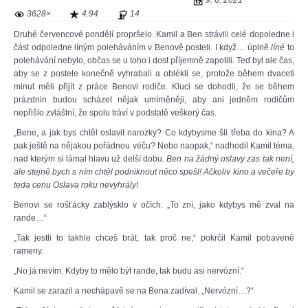
9. 6. 2021
3628×
4.94
14
Druhé červencové pondělí propršelo. Kamil a Ben strávili celé dopoledne i
část odpoledne líným poleháváním v Benově posteli. I když… úplně
líné
to
polehávání nebylo, občas se u toho i dost příjemně zapotili. Teď byl ale čas,
aby se z postele konečně vyhrabali a oblékli se, protože během dvaceti
minut měli přijít z práce Benovi rodiče. Kluci se dohodli, že se během
prázdnin budou scházet nějak umírněněji, aby ani jedněm rodičům
nepřišlo zvláštní, že spolu tráví v podstatě veškerý čas.
„Bene, a jak bys chtěl oslavit narozky? Co kdybysme šli třeba do kina? A
pak ještě na nějakou pořádnou véču? Nebo naopak,“ nadhodil Kamil téma,
nad kterým si lámal hlavu už delší dobu.
Ben na žádný oslavy zas tak není,
ale stejně bych s ním chtěl podniknout něco spešl! Ačkoliv kino a večeře by
teda cenu Oslava roku nevyhrály!
Benovi se rošťácky zablýsklo v očích: „To zní, jako kdybys mě zval na
rande…“
„Tak jestli to takhle chceš brát, tak proč ne,“ pokrčil Kamil pobaveně
rameny.
„No já nevím. Kdyby to mělo být rande, tak budu asi nervózní.“
Kamil se zarazil a nechápavě se na Bena zadíval. „Nervózní…?“