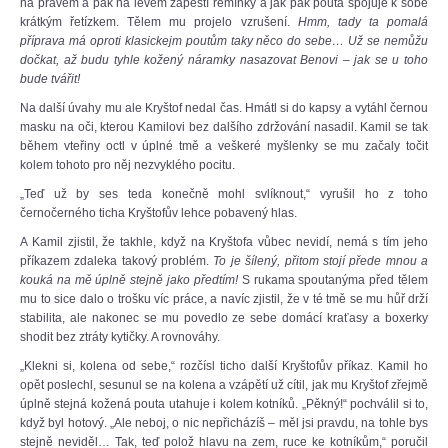
na pravém a pak na levém zápěstí řemínky a jak pak pouta spojuje k sobě
krátkým řetízkem. Tělem mu projelo vzrušení.
Hmm, tady ta pomalá
příprava má oproti klasickejm poutům taky něco do sebe… Už se nemůžu
dočkat, až budu tyhle kožený náramky nasazovat Benovi – jak se u toho
bude tvářit!
Na další úvahy mu ale Kryštof nedal čas. Hmátl si do kapsy a vytáhl černou
masku na oči, kterou Kamilovi bez dalšího zdržování nasadil. Kamil se tak
během vteřiny octl v úplné tmě a veškeré myšlenky se mu začaly točit
kolem tohoto pro něj nezvyklého pocitu.
„Teď už by ses teda konečně mohl svlíknout,“ vyrušil ho z toho
černočerného ticha Kryštofův lehce pobavený hlas.
A Kamil zjistil, že takhle, když na Kryštofa vůbec nevidí, nemá s tím jeho
příkazem zdaleka takový problém.
To je šílený, přitom stojí přede mnou a
kouká na mě úplně stejně jako předtím!
S rukama spoutanýma před tělem
mu to sice dalo o trošku víc práce, a navíc zjistil, že v té tmě se mu hůř drží
stabilita, ale nakonec se mu povedlo ze sebe domácí kraťasy a boxerky
shodit bez ztráty kytičky. A rovnováhy.
„Klekni si, kolena od sebe,“ rozčísl ticho další Kryštofův příkaz. Kamil ho
opět poslechl, sesunul se na kolena a vzápětí už cítil, jak mu Kryštof zřejmě
úplně stejná kožená pouta utahuje i kolem kotníků. „Pěkný!“ pochválil si to,
když byl hotový. „Ale neboj, o nic nepřicházíš – měl jsi pravdu, na tohle bys
stejně neviděl… Tak, teď polož hlavu na zem, ruce ke kotníkům,“ poručil