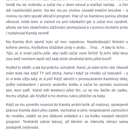
hmátl mu do rozkroku a začal mu v dlani mnout a mačkat varlata… a čím
dál nadrženější penis. Na ten mu po chvilce nasadil erekční kroužek – a
rovnou na něm spustil vibrační program. Pak už se Kamilovu penisu přestal
věnovat, místo toho si nanesl na prst lubrikační gel a začal sice opatrně,
přesto ale bez zbytečného zdržování promazávat a s pomocí druhého prstu
i roztahovat Kamila zevnitř.
Na Kamila těch vjemů bylo až moc najednou. Nepřestávající šimrání u
kořene penisu, Kryštofovy dráždivé prsty v análu… Tma… A taky to ticho…
Týjo, já si snad začnu přát, aby radši začal zase řečnit! Ty jeho blbý kecy
jsou totiž mnohem lepší než tady tohle zlověstný ticho před bouří!
Kryštof to věděl, a tak byl potichu schválně.
Navíc, já mám ticho rád. Hlavně
mám teda rád, když TY seš zticha, haha! I když za chvilku už nebudeš – a
to si teda užiju taky, to si piš!
Když skončil s promazáváním Kamilovy dírky,
potřel lubrikantem i povrch análního kolíku a začal ho pomalu vsunovat
tam, kam patří. Kamil měl tendenci před tím, co se mu tlačilo do zadku,
trochu uhýbat, ale Kryštof si ho druhou rukou přidržel za boky.
Když se mu povedlo vsunout do Kamila anální kolík až nadoraz, spokojeně
plácnul Kamila dlaní přes zadek, vychutnal si jeho nespokojené zamručení
do roubíku, natáhl se pro dálkové ovládání a i na kolíku nastavil vibrační
program. Tentokrát vybral takový, při kterém se intenzita vibrací sama
postupně zvyšovala.