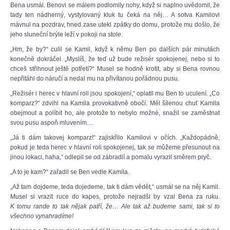
Bena usmál. Benovi se málem podlomily nohy, když si naplno uvědomil, že
tady ten nádherný, vystylovaný kluk tu čeká na něj… A sotva Kamilovi
mávnul na pozdrav, hned zase utekl zpátky do domu, protože mu došlo, že
jeho sluneční brýle leží v pokoji na stole.
„Hm, že by?“ culil se Kamil, když k němu Ben po dalších pár minutách
konečně dokráčel. „Myslíš, že teď už bude režisér spokojenej, nebo si to
chceš střihnout ještě potřetí?“ Musel se hodně krotit, aby si Bena rovnou
nepřitáhl do náručí a nedal mu na přivítanou pořádnou pusu.
„Režisér i herec v hlavní roli jsou spokojení,“ oplatil mu Ben to uculení. „Co
komparz?“ zdvihl na Kamila provokativně obočí. Měl šílenou chuť Kamila
obejmout a políbit ho, ale protože to nebylo možné, snažil se zaměstnat
svou pusu aspoň mluvením…
„Já ti dám takovej komparz!“ zajiskřilo Kamilovi v očích. „Každopádně,
pokud je teda herec v hlavní roli spokojenej, tak se můžeme přesunout na
jinou lokaci, haha,“ odlepil se od zábradlí a pomalu vyrazil směrem pryč.
„A to je kam?“ zařadil se Ben vedle Kamila.
„Až tam dojdeme, teda dojedeme, tak ti dám vědět,“ usmál se na něj Kamil.
Musel si vrazit ruce do kapes, protože nejradši by vzal Bena za ruku.
K tomu rande to tak nějak patří, že… Ale tak až budeme sami, tak si to
všechno vynahradíme!