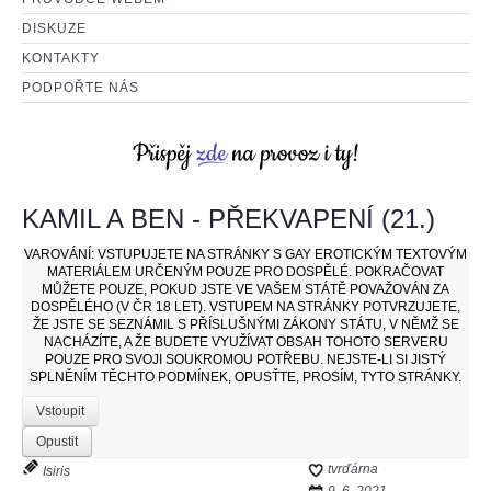
DISKUZE
KONTAKTY
PODPOŘTE NÁS
KAMIL A BEN - PŘEKVAPENÍ (21.)
VAROVÁNÍ:
VSTUPUJETE NA STRÁNKY S GAY EROTICKÝM TEXTOVÝM
MATERIÁLEM URČENÝM POUZE PRO DOSPĚLÉ. POKRAČOVAT
MŮŽETE POUZE, POKUD JSTE VE VAŠEM STÁTĚ POVAŽOVÁN ZA
DOSPĚLÉHO (V ČR 18 LET). VSTUPEM NA STRÁNKY POTVRZUJETE,
ŽE JSTE SE SEZNÁMIL S PŘÍSLUŠNÝMI ZÁKONY STÁTU, V NĚMŽ SE
NACHÁZÍTE, A ŽE BUDETE VYUŽÍVAT OBSAH TOHOTO SERVERU
POUZE PRO SVOJI SOUKROMOU POTŘEBU. NEJSTE-LI SI JISTÝ
SPLNĚNÍM TĚCHTO PODMÍNEK, OPUSŤTE, PROSÍM, TYTO STRÁNKY.
Vstoupit
Opustit
tvrďárna
Isiris