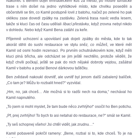
Nakonec s Benem dojel
emhádéčkem
kus za město, po modré turistické
trase s ním došel na jedno vyhlídkové místo, kde chvilku poseděli a
občerstvili se tím, co Kamil postupně lovil z batohu, načež po zelené ho pak
oklikou zase dovedl zpátky na zastávku. Zelená trasa navíc vedla lesem,
takže si kluci čas od času udělali
líbací přestávku
, když zrovna nebyl nikdo
v dohledu. Nebo když Kamil Bena zatáhl za keře.
Příjemně uchození a upovídaní pak dojeli zpátky do města, kde to tak
akorát stihli do sushi restaurace ve stylu
sněz, co můžeš
, ve které měl
Kamil od osmi hodin rezervaci. Po prvním ochutnávkovém kole, když měli
kluci plná břicha, ale odcházet se jim ještě nechtělo, protože věděli, že
když chvíli počkají, ještě se pak do nich nějaké dobroty vejdou, zašátral
Kamil v batohu a podal Benovi dárkovou taštičku.
Ben zvědavě nakoukl dovnitř, ale uvnitř byl jenom další zabalený balíček.
„Co tam je? Můžu to rozbalit hned?“ vyzvídal.
„Hm, no, jak chceš… Ale možná si to radši nech na doma,“ nechával ho
Kamil napnutého.
„To jsem si mohl myslet, že tam bude něco zvrhlýho!“ osočil ho Ben potichu.
„Pf, prej zvrhlýho! To bych to asi netahal do restaurace, ne?“ smál se Kamil.
„Ty seš schopnej všeho! Jsi chtěl vidět, jak zrudnu…“
Kamil pobaveně pokrčil rameny: „Bene, rozbal si to, kde chceš. To je na