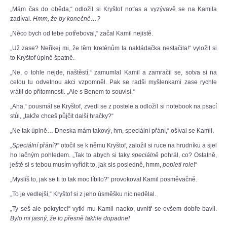
„Mám čas do oběda,“ odložil si Kryštof noťas a vyzývavě se na Kamila
zadíval.
Hmm, že by konečně…?
„Něco bych od tebe potřeboval,“ začal Kamil nejistě.
„Už zase? Neříkej mi, že těm kreténům ta nakládačka nestačila!“ vyložil si
to Kryštof úplně špatně.
„Ne, o tohle nejde, naštěstí,“ zamumlal Kamil a zamračil se, sotva si na
celou tu odvetnou akci vzpomněl. Pak se radši myšlenkami zase rychle
vrátil do přítomnosti. „Ale s Benem to souvisí.“
„Aha,“ pousmál se Kryštof, zvedl se z postele a odložil si notebook na psací
stůl, „takže chceš půjčit další hračky?“
„Ne tak úplně… Dneska mám takový, hm, speciální přání,“ ošíval se Kamil.
„
Speciální
přání?“ otočil se k němu Kryštof, založil si ruce na hrudníku a sjel
ho lačným pohledem. „Tak to abych si taky
speciálně
pohrál, co? Ostatně,
ještě si s tebou musím vyřídit to, jak sis posledně, hmm,
popletl role
!“
„Myslíš to, jak se ti to tak moc líbilo?“ provokoval Kamil posměvačně.
„To je vedlejší,“ Kryštof si z jeho úsměšku nic nedělal.
„Ty seš ale pokrytec!“ vytkl mu Kamil naoko, uvnitř se ovšem dobře bavil.
Bylo mi jasný, že to přesně takhle dopadne!