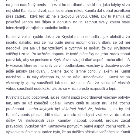
na jeho nadržený penis – a vzal ho do dlaně a stiskl ho, jako kdyby si za
něj chtěl Kamila přidržet, zatímco druhou rukou Kamila dál šlehal pravítkem
přes zadek, i když teď už ne s takovou vervou. Chtěl, aby to Kamila už
pokaždé jenom tak štíplo a donutilo ho to zatnout svaly kolem stále
intenzivněji vibrujícího análního kolíku…
Kamilovi velice rychle došlo, že Kryštof mu to nehodlá nijak ulehčit a že
ničeho dalšího, než že mu bude penis
jenom
držet v dlani, se od něj
nedočká. Byl ale už tak vzrušený a dychtivý se udělat, že byl Kryštofovi
vděčný i za to. Po každém dopadu té tvrdé plácačky na jeho zadek trhnul
pánví tak, aby se penisem o Kryštofovu svírající dlaň aspoň trochu otřel… A
ty vibrace, které se mu šířily celým podbřiškem, všechny ty dráždivé pocity
ještě jakoby zesilovaly… Stejně tak to temné ticho, v jakém se Kamil
nacházel – to taky všechno to, co se dělo, umocňovalo… Kamil se na
všechny ty vjemy soustředil tak moc, až mu došlo, že se na ně vlastně
vůbec soustředit nedokáže, ale že se v nich prostě rozpouští a topí.
Kryštofa bavilo pozorovat, jak se Kamil snaží zkoordinovat všechny pohyby
tak, aby se už konečně udělal. Kdyby chtěl tu jejich hru ještě trochu
protáhnout…
nebo kdybych byl zákeřnej hajzl, že, brácha…,
tak by teď
Kamilův penis přestal drtit v dlani a místo toho by si vzal znovu do rukou
důtky. Ve skutečnosti však Kamilovi naopak pomohl, protože začal
pravačkou vycházet těm Kamilovým pohybům pánví aspoň trochu vstříc. A
výsledkem téhle spolupráce bylo, že po dalších několika vteřinách se Kamil