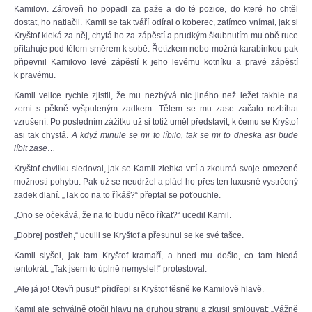
Kamilovi. Zároveň ho popadl za paže a do té pozice, do které ho chtěl
dostat, ho natlačil. Kamil se tak tváří odíral o koberec, zatímco vnímal, jak si
Kryštof kleká za něj, chytá ho za zápěstí a prudkým škubnutím mu obě ruce
přitahuje pod tělem směrem k sobě. Řetízkem nebo možná karabinkou pak
připevnil Kamilovo levé zápěstí k jeho levému kotníku a pravé zápěstí
k pravému.
Kamil velice rychle zjistil, že mu nezbývá nic jiného než ležet takhle na
zemi s pěkně vyšpuleným zadkem. Tělem se mu zase začalo rozbíhat
vzrušení. Po posledním zážitku už si totiž uměl představit, k čemu se Kryštof
asi tak chystá.
A když minule se mi to líbilo, tak se mi to dneska asi bude
líbit zase…
Kryštof chvilku sledoval, jak se Kamil zlehka vrtí a zkoumá svoje omezené
možnosti pohybu. Pak už se neudržel a plácl ho přes ten luxusně vystrčený
zadek dlaní. „Tak co na to říkáš?“ přeptal se poťouchle.
„Ono se očekává, že na to budu něco říkat?“ ucedil Kamil.
„Dobrej postřeh,“ uculil se Kryštof a přesunul se ke své tašce.
Kamil slyšel, jak tam Kryštof kramaří, a hned mu došlo, co tam hledá
tentokrát. „Tak jsem to úplně nemyslel!“ protestoval.
„Ale já jo! Otevři pusu!“ přidřepl si Kryštof těsně ke Kamilově hlavě.
Kamil ale schválně otočil hlavu na druhou stranu a zkusil smlouvat: „Vážně