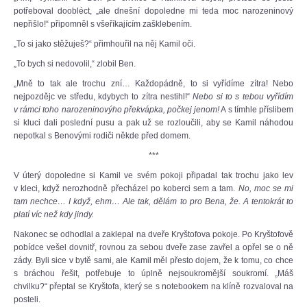
potřeboval doobléct, „ale dnešní dopoledne mi teda moc narozeninový
nepřišlo!“ připomněl s všeříkajícím zašklebením.
„To si jako stěžuješ?“ přimhouřil na něj Kamil oči.
„To bych si nedovolil,“ zlobil Ben.
„Mně to tak ale trochu zní… Každopádně, to si vyřídíme zítra! Nebo
nejpozdějc ve středu, kdybych to zítra nestihl!“
Nebo si to s tebou vyřídím
v rámci toho narozeninovýho překvápka, počkej jenom!
A s tímhle příslibem
si kluci dali poslední pusu a pak už se rozloučili, aby se Kamil náhodou
nepotkal s Benovými rodiči někde před domem.
***
V úterý dopoledne si Kamil ve svém pokoji připadal tak trochu jako lev
v kleci, když nerozhodně přecházel po koberci sem a tam.
No, moc se mi
tam nechce… I když, ehm… Ale tak, dělám to pro Bena, že. A tentokrát to
platí víc než kdy jindy.
Nakonec se odhodlal a zaklepal na dveře Kryštofova pokoje. Po Kryštofově
pobídce vešel dovnitř, rovnou za sebou dveře zase zavřel a opřel se o ně
zády. Byli sice v bytě sami, ale Kamil měl přesto dojem, že k tomu, co chce
s bráchou řešit, potřebuje to úplně nejsoukromější soukromí. „Máš
chvilku?“ přeptal se Kryštofa, který se s notebookem na klíně rozvaloval na
posteli.