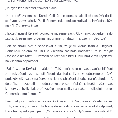
– a Ben v jeho hlase slyšel, jak se rošťácky usmívá.
„To bych teda nechtěl,“ zavrtěl hlavou.
„No proto!“ zasmál se Kamil. Cítil, že se pomalu, ale jistě dostává do té
správné
hravé
nálady. Pustil Benovu ruku, pak se zadíval na Kryštofa a kývl
na něj.
The game is on.
„Takže,“ spustil Kryštof, „konečně můžeme začít! Obviněný, potvrďte mi do
zápisu: křestní jméno Benjamin, příjmení… datum narození… Sedí to?“
Ben se snažil rychle popasovat s tím, že je tu kromě Kamila i Kryštof.
Pomaličku polehoučku mu to všechno začínalo docházet.
Já je zabiju!
Oba!!! Ale prozatím…
Prozatím se rozhodl s nimi tu hru hrát. A tak Kryštofovi
na všechno odpověděl.
„Fajn,“ vzal to Kryštof na vědomí. „Takže, máme tu na vás dvanáct hlášení
za překročení rychlosti při řízení, dál jednu jízdu v jednosměrce, čtyři
průjezdy křižovatek na červenou, jedno ohrožení chodce na přechodu… A
doteď jste nezaplatil ani jednu pokutu. A co je úplně nejhorší – včera vás
kamery zachytily, jak prořezáváte pneumatiky na našem policejním autě.
Co nám k tomu řeknete?“
Ben měl pocit nedoslýchavosti.
Policejním…? No páááni!
Zavrtěl se na
židli, zvědavý, co se z tohohle vyklube, zatímco ze sebe soukal odpověď,
která ho napadla jako první: „Co je to za blbost? Vždyť nemám ani řidičák!“