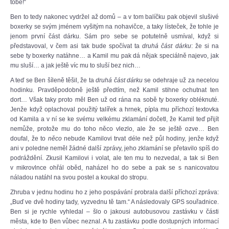
tobě!“
Ben to tedy nakonec vydržel až domů – a v tom balíčku pak objevil slušivé
boxerky se svým jménem vyšitým na nohavičce, a taky lísteček, že tohle je
jenom první část dárku. Sám pro sebe se potutelně usmíval, když si
představoval, v čem asi tak bude spočívat ta
druhá část dárku
: že si na
sebe ty boxerky natáhne… a Kamil mu pak dá nějak speciálně najevo, jak
mu sluší… a jak ještě víc mu to sluší bez nich…
A teď se Ben šíleně těšil, že ta
druhá část
dárku
se odehraje už za necelou
hodinku. Pravděpodobně ještě předtím, než Kamil stihne ochutnat ten
dort… Však taky proto měl Ben už od rána na sobě ty boxerky obléknuté.
Jenže když oplachoval použitý talířek a hrnek, pípla mu příchozí textovka
od Kamila a v ní se ke svému velkému zklamání dočetl, že Kamil teď přijít
nemůže, protože mu do toho něco vlezlo, ale že se ještě ozve… Ben
doufal, že to
něco
nebude Kamilovi trvat déle než půl hodiny, jenže když
ani v poledne neměl žádné další zprávy, jeho zklamání se přetavilo spíš do
podráždění. Zkusil Kamilovi i volat, ale ten mu to nezvedal, a tak si Ben
v mikrovlnce ohřál oběd, naházel ho do sebe a pak se s nanicovatou
náladou natáhl na svou postel a koukal do stropu.
Zhruba v jednu hodinu ho z jeho pospávání probrala další příchozí zpráva:
„Buď ve dvě hodiny tady, vyzvednu tě tam.“ A následovaly GPS souřadnice.
Ben si je rychle vyhledal – šlo o jakousi autobusovou zastávku v části
města, kde to Ben vůbec neznal. A tu zastávku podle dostupných informací