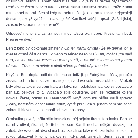
obsluhoval autobus jenom párkrát za den.
Co je to za divnej zapadákov?
Proč mám čekat zrovna tam?!
Znovu zkusil Kamilovi zavolat, jenže Kamil
mu to opět nebral. Ben si tedy na netu našel, jak se na to místo nejrychleji
dostane, a když vyrážel na cestu, ještě Kamilovi raději napsal: „Seš si jistej,
že jsou ty souřadnice správně?“
Odpověď mu přišla asi za pět minut: „Jsou ok, neboj. Prostě tam buď.
Přesně ve dvě.“
Ben z toho byl dokonale zmatený.
Co ten Kamil chystá? Že by teprve
tohle
byla ta druhá část dárku…? Nebo to vůbec nesouvisí? Hm, možná jde spíš
o to, co mu dneska vlezlo do jeho plánů, a on mě k tomu teďka jenom
přizval… Třeba tam někde v okolí někdo pořádá nějakou akci…
Když se Ben doplahočil do cíle, musel totiž jít pořádný kus pěšky, protože
zrovna teď na tu zastávku nic nejelo, zvědavě celé místo obhlédl. V okolí
byly akorát jakési výrobní haly, a i když na nedalekém parkovišti postávalo
pár aut, celkově to tu vypadalo spíš opuštěně. Ben se rozhlížel kolem
dokola, čekal, odkud se Kamil vynoří, když vtom mu přišla další zpráva:
„Sorry, nestíhám, deset minut skluz, vydrž pls.“ Ben si jenom sám pro sebe
zakroutil hlavou a zase mobil schoval do kapsy.
O minutku později přibrzdila kousek od něj nějaká firemní dodávka. Ben se
na ni zadíval, říkal si, že třeba se sem Kamil nechal někým dovézt, ale
z dodávky vystoupili dva starší kluci, začali se taky rozhlížet kolem dokola a
rukou ukazovat k tomu parkovišti. Když pak zmerčili Bena, vydali se