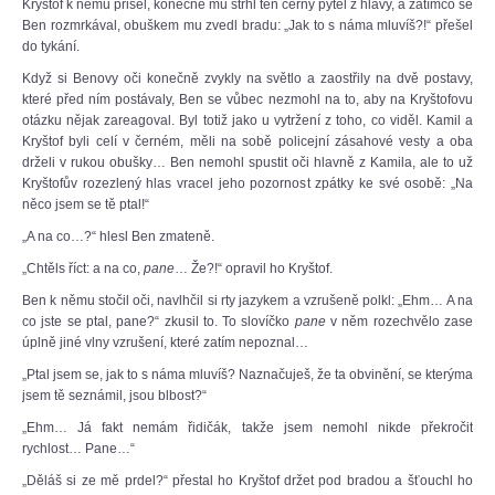
Kryštof k němu přišel, konečně mu strhl ten černý pytel z hlavy, a zatímco se
Ben rozmrkával, obuškem mu zvedl bradu: „Jak to s náma mluvíš?!“ přešel
do tykání.
Když si Benovy oči konečně zvykly na světlo a zaostřily na dvě postavy,
které před ním postávaly, Ben se vůbec nezmohl na to, aby na Kryštofovu
otázku nějak zareagoval. Byl totiž jako u vytržení z toho, co viděl. Kamil a
Kryštof byli celí v černém, měli na sobě policejní zásahové vesty a oba
drželi v rukou obušky… Ben nemohl spustit oči hlavně z Kamila, ale to už
Kryštofův rozezlený hlas vracel jeho pozornost zpátky ke své osobě: „Na
něco jsem se tě ptal!“
„A na co…?“ hlesl Ben zmateně.
„Chtěls říct: a na co,
pane
… Že?!“ opravil ho Kryštof.
Ben k němu stočil oči, navlhčil si rty jazykem a vzrušeně polkl: „Ehm… A na
co jste se ptal, pane?“ zkusil to. To slovíčko
pane
v něm rozechvělo zase
úplně jiné vlny vzrušení, které zatím nepoznal…
„Ptal jsem se, jak to s náma mluvíš? Naznačuješ, že ta obvinění, se kterýma
jsem tě seznámil, jsou blbost?“
„Ehm… Já fakt nemám řidičák, takže jsem nemohl nikde překročit
rychlost… Pane…“
„Děláš si ze mě prdel?“ přestal ho Kryštof držet pod bradou a šťouchl ho