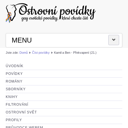
MENU
Jste zde:
Domů
Číst povídky
Kamil a Ben - Překvapení (21.)
PŘIHLÁSIT SE
ÚVODNÍK
ČÍST POVÍDKY
POVÍDKY
ROMÁNY
NAPSAT POVÍDKU
SBORNÍKY
KNIHY
FILTROVÁNÍ
OSTROVNÍ SVĚT
PROFILY
PRŮVODCE WEBEM