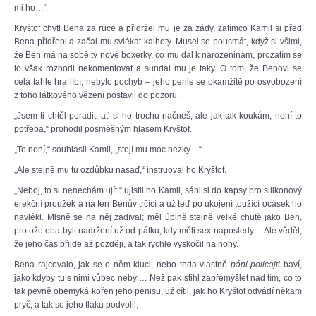
mi ho…“
Kryštof chytl Bena za ruce a přidržel mu je za zády, zatímco Kamil si před
Bena přidřepl a začal mu svlékat kalhoty. Musel se pousmát, když si všiml,
že Ben má na sobě ty nové boxerky, co mu dal k narozeninám, prozatím se
to však rozhodl nekomentovat a sundal mu je taky. O tom, že Benovi se
celá tahle hra líbí, nebylo pochyb – jeho penis se okamžitě po osvobození
z toho látkového vězení postavil do pozoru.
„Jsem ti chtěl poradit, ať si ho trochu načneš, ale jak tak koukám, není to
potřeba,“ prohodil posměšným hlasem Kryštof.
„To není,“ souhlasil Kamil, „stojí mu moc hezky…“
„Ale stejně mu tu ozdůbku nasaď,“ instruoval ho Kryštof.
„Neboj, to si nenechám ujít,“ ujistil ho Kamil, sáhl si do kapsy pro silikonový
erekční proužek a na ten Benův trčící a už teď po ukojení toužící ocásek ho
navlékl. Mlsně se na něj zadíval; měl úplně stejně velké chutě jako Ben,
protože oba byli nadržení už od pátku, kdy měli sex naposledy… Ale věděl,
že jeho čas přijde až později, a tak rychle vyskočil na nohy.
Bena rajcovalo, jak se o něm kluci, nebo teda vlastně
páni policajti
baví,
jako kdyby tu s nimi vůbec nebyl… Než pak stihl zapřemýšlet nad tím, co to
tak pevně obemyká kořen jeho penisu, už cítil, jak ho Kryštof odvádí někam
pryč, a tak se jeho tlaku podvolil.