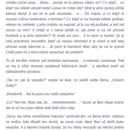
chvilku začal volat… Nebo… poslal mi tu adresu vůbec on? Co když… co
když mu někdo ukradl mobil a psal mi místo něj? Mně ty jeho zprávy přišly
takový divný! A ani mi to pak nezvedal… a…. Do hajzlu, a co když to
souvisí s těma kreténama z tréninku? Co když si na Kamila někde počkali,
někam ho odvlekli, z jeho mobilu mi napsali, ať tu na něj počkám, a teď mě
vezou za ním? A chtějí si s náma vyřídit to, jak jsme si na ně přizvali
Kryštofa a ty jeho kámoše?! To bude asi ono… A to jsem si myslel, že je
celý prázdniny neuvidím, když už nejsou tréninky! A ty svině si teď taky
přizvali svoje kámoše a… Já jsem to Kamilovi říkal, aby se na to vysral!
Chtěl jsem ho z toho všeho vynechat, do prdele!!!
To už ale Ben vnímal, jak dodávka zpomaluje… a nakonec zastavuje. Pak
se mu k uším doneslo prásknutí řidičových dveří… a otevření dveří od
nákladového prostoru.
„Tak co, jak to vypadá?“ zeptal se kluk, co seděl vedle Bena. „Vzduch
čistej?“
„Relativně… Ale tu pusu mu radši zalepíme.“
„Co? Ne! Ne, říkali jste, že… mmmhhhmmm…,“ zkusil se Ben nějak bránit,
ale to už mu zase někdo tiskl dlaň přes ústa.
„Sorry, ale tohle nemůžeme riskovat,“ prohodil ten, co Bena držel, zatímco
ze směru, kde dřepěl ten druhý, se ozval zvuk, který Ben už delší dobu
neslyšel. A o kterém hlavně doufal, že ho nikdy neuslyší od nikoho jiného