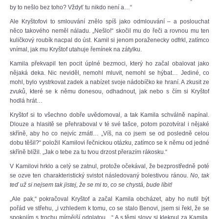
by to nešlo bez toho? Vždyť tu nikdo není a…“
Ale Kryštofovi to smlouvání znělo spíš jako odmlouvání – a poslouchat
něco takového neměl náladu. „Nešlo!“ skočil mu do řeči a rovnou mu ten
kuličkový roubík nacpal do úst. Kamil si jenom poraženecky odfrkl, zatímco
vnímal, jak mu Kryštof utahuje řemínek na zátylku.
Kamila překvapil ten pocit úplné bezmoci, který ho začal obalovat jako
nějaká deka. Nic neviděl, nemohl mluvit, nemohl se hýbat… Jediné, co
mohl, bylo vystrkovat zadek a nabízet svoje nádobíčko ke hraní. A zkusit ze
zvuků, které se k němu donesou, odhadnout, jak nebo s čím si Kryštof
hodlá hrát…
Kryštof si to všechno dobře uvědomoval, a tak Kamila schválně napínal.
Dlouze a hlasitě se přehraboval v té své tašce, potom pozotvíral i nějaké
skříně, aby ho co nejvíc zmátl… „Víš, na co jsem se od posledně celou
dobu těšil?“ položil Kamilovi řečnickou otázku, zatímco se k němu od jedné
skříně blížil. „Jak o tebe za tu tvou drzost přerazím rákosku.“
V Kamilovi hrklo a celý se zatnul, protože očekával, že bezprostředně poté
se ozve ten charakteristický svistot následovaný bolestivou ránou.
No, tak
teď už si nejsem tak jistej, že se mi to, co se chystá, bude líbit!
„Ale pak,“ pokračoval Kryštof a začal Kamila obcházet, aby ho nutil být
pořád ve střehu, „i vzhledem k tomu, co se stalo Benovi, jsem si řekl, že se
spokojím s trochu mírnější odplatou…“ A s těmi slovy si kleknul za Kamila,