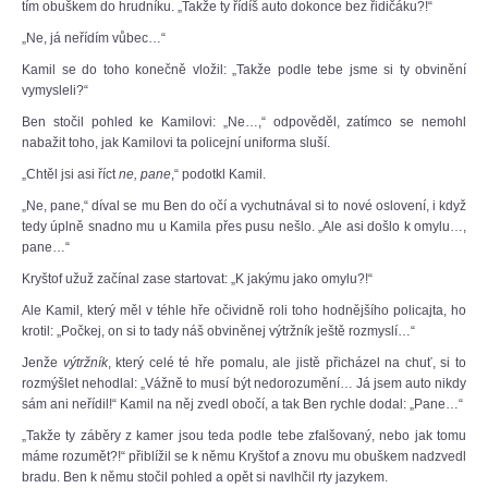
tím obuškem do hrudníku. „Takže ty řídíš auto dokonce bez řidičáku?!“
„Ne, já neřídím vůbec…“
Kamil se do toho konečně vložil: „Takže podle tebe jsme si ty obvinění
vymysleli?“
Ben stočil pohled ke Kamilovi: „Ne…,“ odpověděl, zatímco se nemohl
nabažit toho, jak Kamilovi ta policejní uniforma sluší.
„Chtěl jsi asi říct
ne, pane
,“ podotkl Kamil.
„Ne, pane,“ díval se mu Ben do očí a vychutnával si to nové oslovení, i když
tedy úplně snadno mu u Kamila přes pusu nešlo. „Ale asi došlo k omylu…,
pane…“
Kryštof užuž začínal zase startovat: „K jakýmu jako omylu?!“
Ale Kamil, který měl v téhle hře očividně roli toho hodnějšího policajta, ho
krotil: „Počkej, on si to tady náš obviněnej výtržník ještě rozmyslí…“
Jenže
výtržník
, který celé té hře pomalu, ale jistě přicházel na chuť, si to
rozmýšlet nehodlal: „Vážně to musí být nedorozumění… Já jsem auto nikdy
sám ani neřídil!“ Kamil na něj zvedl obočí, a tak Ben rychle dodal: „Pane…“
„Takže ty záběry z kamer jsou teda podle tebe zfalšovaný, nebo jak tomu
máme rozumět?!“ přiblížil se k němu Kryštof a znovu mu obuškem nadzvedl
bradu. Ben k němu stočil pohled a opět si navlhčil rty jazykem.