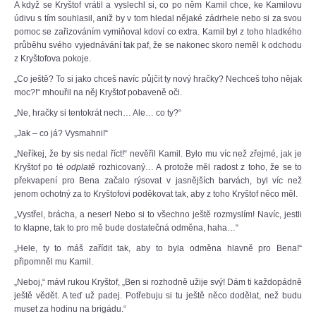
A když se Kryštof vrátil a vyslechl si, co po něm Kamil chce, ke Kamilovu
údivu s tím souhlasil, aniž by v tom hledal nějaké zádrhele nebo si za svou
pomoc se zařizováním vymiňoval kdoví co extra. Kamil byl z toho hladkého
průběhu svého vyjednávání tak paf, že se nakonec skoro neměl k odchodu
z Kryštofova pokoje.
„Co ještě? To si jako chceš navíc půjčit ty nový hračky? Nechceš toho nějak
moc?!“ mhouřil na něj Kryštof pobaveně oči.
„Ne, hračky si tentokrát nech… Ale… co ty?“
„Jak – co já? Vysmahni!“
„Neříkej, že by sis nedal říct!“ nevěřil Kamil. Bylo mu víc než zřejmé, jak je
Kryštof po té
odplatě
rozhicovaný… A protože měl radost z toho, že se to
překvapení pro Bena začalo rýsovat v jasnějších barvách, byl víc než
jenom ochotný za to Kryštofovi poděkovat tak, aby z toho Kryštof něco měl.
„Vystřel, brácha, a neser! Nebo si to všechno ještě rozmyslím! Navíc, jestli
to klapne, tak to pro mě bude dostatečná odměna, haha…“
„Hele, ty to máš zařídit tak, aby to byla odměna hlavně pro Bena!“
připomněl mu Kamil.
„Neboj,“ mávl rukou Kryštof, „Ben si rozhodně užije svý! Dám ti každopádně
ještě vědět. A teď už padej. Potřebuju si tu ještě něco dodělat, než budu
muset za hodinu na brigádu.“