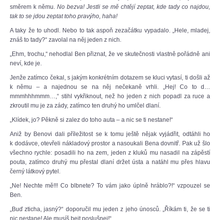
směrem k němu.
No bezva! Jestli se mě chtějí zeptat, kde tady co najdou,
tak to se jdou zeptat toho pravýho, haha!
A taky že to uhodl. Nebo to tak aspoň zezačátku vypadalo. „Hele, mladej,
znáš to tady?“ zavolal na něj jeden z nich.
„Ehm, trochu,“ nehodlal Ben přiznat, že ve skutečnosti vlastně pořádně ani
neví, kde je.
Jenže zatímco čekal, s jakým konkrétním dotazem se kluci vytasí, ti došli až
k němu – a najednou se na něj nečekaně vrhli. „Hej! Co to d…
mmmhhhmmm…,“ stihl vykřiknout, než ho jeden z nich popadl za ruce a
zkroutil mu je za zády, zatímco ten druhý ho umlčel dlaní.
„Klídek, jo? Pěkně si zalez do toho auta – a nic se ti nestane!“
Aniž by Benovi dali příležitost se k tomu ještě nějak vyjádřit, odtáhli ho
k dodávce, otevřeli nákladový prostor a nasoukali Bena dovnitř. Pak už šlo
všechno rychle: posadili ho na zem, jeden z kluků mu nasadil na zápěstí
pouta, zatímco druhý mu přestal dlaní držet ústa a natáhl mu přes hlavu
černý látkový pytel.
„Ne! Nechte mě!!! Co blbnete? To vám jako úplně hráblo?!“ vzpouzel se
Ben.
„Buď zticha, jasný?“ doporučil mu jeden z jeho únosců. „Říkám ti, že se ti
nic nestane! Ale musíš bejt poslušnej!“