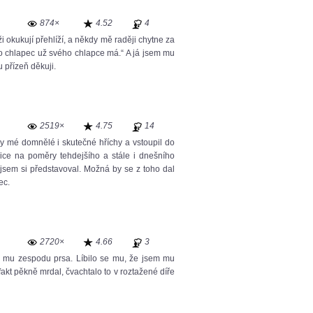
874×
4.52
4
 okukují přehlíží, a někdy mě raději chytne za
to chlapec už svého chlapce má.“ A já jsem mu
 přízeň děkuji.
2519×
4.75
14
y mé domnělé i skutečné hříchy a vstoupil do
ice na poměry tehdejšího a stále i dnešního
ž jsem si představoval. Možná by se z toho dal
ec.
2720×
4.66
3
l mu zespodu prsa. Líbilo se mu, že jsem mu
akt pěkně mrdal, čvachtalo to v roztažené díře