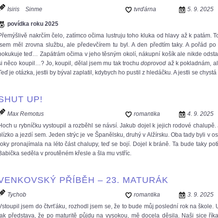
Isiris
Sinme
tvrďárna
5. 9. 2025
povídka roku 2025
Přemýšlivě nakrčím čelo, zatímco očima lustruju toho kluka od hlavy až k patám. T
jsem měl zrovna službu, ale předevčírem tu byl. A den předtím taky. A pořád 
pokukuje teď… Zapátrám očima v jeho těsným okolí, nákupní košík ale nikde odsta
si něco koupil…? Jo, koupil, dělal jsem mu tak trochu
doprovod
až k pokladnám, ale 
Teď je otázka, jestli by býval zaplatil, kdybych ho pustil z hledáčku. A jestli se chystá
SHUT UP!
Max Remotus
romantika
4. 9. 2025
Hoch u rybníčku vystoupil a rozběhl se návsí. Jakub dojel k jejich rodové chalupě. 
blízko a jezdí sem. Jeden strýc je ve Španělsku, druhý v Alžírsku. Oba tady byli v
roky pronajímala na léto část chalupy, teď se bojí. Dojel k bráně. Ta bude taky pot
Babička seděla v proutěném křesle a šla mu vstříc.
VENKOVSKÝ PŘÍBĚH – 23. MATURÁK
Tychob
romantika
3. 9. 2025
Vstoupil jsem do čtvrťáku, rozhodl jsem se, že to bude můj poslední rok na škole. Uč
tak představa, že po maturitě půjdu na vysokou, mě docela děsila. Naši sice řík