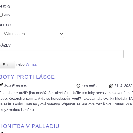
AUDIO
ano
AUTOR
NÁZEV
nebo
Vymaž
BOTY PROTI LÁSCE
Max Remotus
romantika
11. 9. 2025
Tak to bude určitě jiná masáž. Ale uleví tělu. Určitě má taky něco zablokovaného. 
sobě. Kozoroh a panna. A dá se horoskopům věřit? Taková malá výčitka hlodala. Má
se sešli u Vládi. Tam byly dvě válendy. Připravili se. Ale
role
rozděloval Rafael. Zce
i když mohou i změnu.
HONITBA V PALLADIU