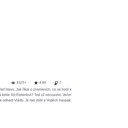
3325×
4.90
7
Teď hlavu. Jak říkal o znameních, co se hodí k
 tohle říct Robertovi? Teď už necouvne. Večer
la odhadl Vláďu. Je rád
dole
a Vojtěch naopak,