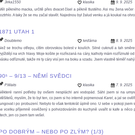
Jirka1550
klasika
9. 9. 2025
Měl pěkného macka, určitě přes dvacet čísel a pěkně tlustého. Asi mu žena večer ned
roztrhlo. A taky že se mu začal stavět. Najednou byl žalud venku a já koukal na oh
1871 UTAH 1
Doublemo
tvrďárna
8. 9. 2025
Než se trochu otřepu, cítím obrovskou bolest v koulích. Silné cuknutí a tah smě
vyjíždějí na vrch hlavy. Moje košile je rozřezaná na cáry, kalhoty mám rozříznuté 
pásku odříznuté, takže mi ty cáry visí jen na boku a vzadu. Jsem vlastně téměř nahý
90ˢ – 9/13 – NĚMÍ SVĚDCI
P.Waits
klasika
7. 9. 2025
Některé ranní potřeby by ovšem nespláchl ani vodopád. Sáhl jsem si na umyv
utěšitelů, myslím, že to byl ten, co jsem si ho interně pojmenoval
Karel
, a jal se ov
fungovat i po probuzení. Nebylo to však tentokrát úplně ono. U sebe v pokoji jsem si
se vcelku příjemně osvěžený s pohvizdováním do kuchyně uvařit si kafe a něco 
rtech, jen co jsem tam vešel.
PO DOBRÝM – NEBO PO ZLÝM? (1/3)