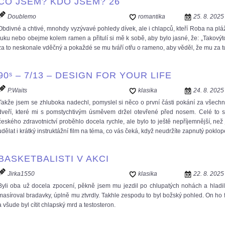
CO JSEM? KDO JSEM? 26
Doublemo
romantika
25. 8. 2025
Obdivné a chtivé, mnohdy vyzývavé pohledy dívek, ale i chlapců, kteří Roba na pláži
ruku nebo obejme kolem ramen a přitulí si mě k sobě, aby bylo jasné, že: „Takový
za to neskonale vděčný a pokaždé se mu tváří otřu o rameno, aby věděl, že mu za tu
90ˢ – 7/13 – DESIGN FOR YOUR LIFE
P.Waits
klasika
24. 8. 2025
Takže jsem se zhluboka nadechl, pomyslel si něco o první části pokání za všechn
dveří, které mi s pomstychtivým úsměvem držel otevřené před nosem. Celé to s
českého zdravotnictví proběhlo docela rychle, ale bylo to ještě nepříjemnější, ne
udělat i krátký instruktážní film na téma, co vás čeká, když neudržíte zapnutý poklop
BASKETBALISTI V AKCI
Jirka1550
klasika
22. 8. 2025
Byli oba už docela zpocení, pěkně jsem mu jezdil po chlupatých nohách a hladi
masíroval bradavky, úplně mu ztvrdly. Takhle zespodu to byl božský pohled. On ho f
a všude byl cítit chlapský mrd a testosteron.