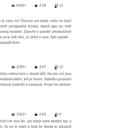
6046×
4.56
11
o je zase on! Včera tu asi nebyl, nebo ne když
po mně
nenápadně
koukal, stejně jako po mně
venej nevidím. Zalovím v paměti: předevčírem
za ty dvě věci, co držel v ruce, fakt zaplatil…
 zaplatit dnes.
3285×
4.87
12
Jeho máma byla z deseti dětí. Ale jen oni jsou
 osmašedesátém, teď je konec. Babička poslední
řebovat podložit a namazat. Projel ke stodole.
3583×
4.83
9
ení mi sice šlo, ale nebyl jsem studijní typ, a
ali, že na to mám a byla by škoda to alespoň