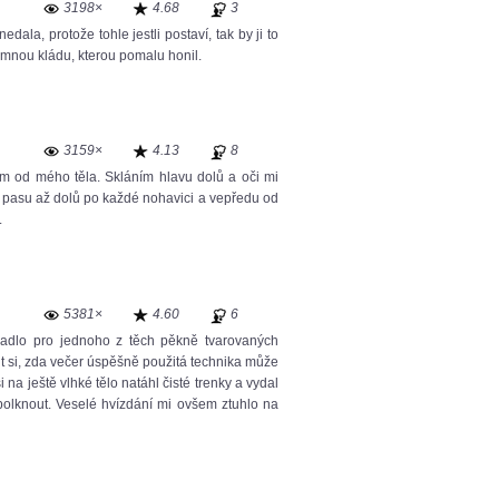
3198×
4.68
3
ala, protože tohle jestli postaví, tak by ji to
romnou kládu, kterou pomalu honil.
3159×
4.13
8
rem od mého těla. Skláním hlavu dolů a oči mi
od pasu až dolů po každé nohavici a vepředu od
.
5381×
4.60
6
adlo pro jednoho z těch pěkně tvarovaných
ěřit si, zda večer úspěšně použitá technika může
 na ještě vlhké tělo natáhl čisté trenky a vydal
polknout. Veselé hvízdání mi ovšem ztuhlo na