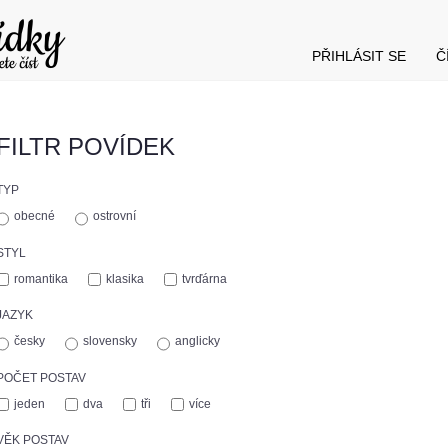
PŘIHLÁSIT SE
Č
FILTR POVÍDEK
TYP
obecné
ostrovní
STYL
romantika
klasika
tvrďárna
JAZYK
česky
slovensky
anglicky
POČET POSTAV
jeden
dva
tři
více
VĚK POSTAV