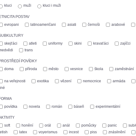
kluci
muži
kluci i muži
ETNICITA POSTAV
evropani
latinoameričani
asiati
černoši
arabové
SUBKULTURY
skejťáci
atleti
uniformy
skini
kravaťáci
zajíčci
medvědi
trans
PROSTŘEDÍ POVÍDKY
doma
příroda
město
vesnice
škola
zaměstnání
na veřejnosti
exotika
vězení
nemocnice
armáda
jiné
FORMA
povídka
novela
román
báseň
experimentální
AKTIVITY
soft
honění
orál
anál
pomůcky
panic
sub
fetish
latex
voyerismus
incest
piss
znásilnění