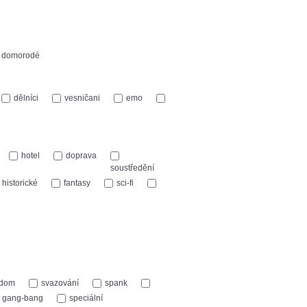
domorodé
dělníci
vesničani
emo
hotel
doprava
soustředění
historické
fantasy
sci-fi
/dom
svazování
spank
gang-bang
speciální