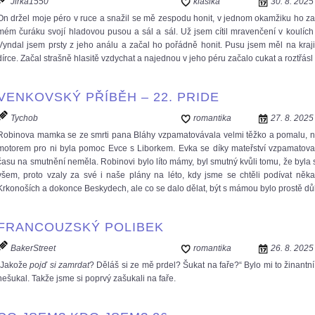
Jirka1550
klasika
30. 8. 2025
On držel moje péro v ruce a snažil se mě zespodu honit, v jednom okamžiku ho zas
mém čuráku svojí hladovou pusou a sál a sál. Už jsem cítil mravenčení v koulích
Vyndal jsem prsty z jeho análu a začal ho pořádně honit. Pusu jsem měl na kra
dírce. Začal strašně hlasitě vzdychat a najednou v jeho péru začalo cukat a roztřásl
VENKOVSKÝ PŘÍBĚH – 22. PRIDE
Tychob
romantika
27. 8. 2025
Robinova mamka se ze smrti pana Bláhy vzpamatovávala velmi těžko a pomalu, na
motorem pro ni byla pomoc Evce s Liborkem. Evka se díky mateřství vzpamatoval
času na smutnění neměla. Robinovi bylo líto mámy, byl smutný kvůli tomu, že byla s
všem, proto vzaly za své i naše plány na léto, kdy jsme se chtěli podívat něka
Krkonoších a dokonce Beskydech, ale co se dalo dělat, být s mámou bylo prostě důle
FRANCOUZSKÝ POLIBEK
BakerStreet
romantika
26. 8. 2025
„Jakože
pojď si zamrdat
? Děláš si ze mě prdel? Šukat na faře?“ Bylo mi to žinantní,
nešukal. Takže jsme si poprvý zašukali na faře.