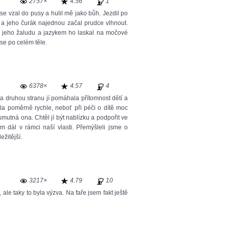
2757×
4.56
1
e vzal do pusy a hulil mě jako bůh. Jezdil po
 a jeho čurák najednou začal prudce vlhnout.
ji jeho žaludu a jazykem ho laskal na močové
 se po celém těle.
6378×
4.57
4
 druhou stranu jí pomáhala přítomnost dětí a
a poměrně rychle, neboť při péči o dítě moc
mutná ona. Chtěl jí být nablízku a podpořit ve
m dál v rámci naší vlasti. Přemýšleli jsme o
žitější.
3217×
4.79
10
 ale taky to byla výzva. Na faře jsem fakt ještě