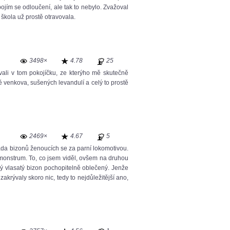
ojím se odloučení, ale tak to nebylo. Zvažoval
škola už prostě otravovala.
3498×
4.78
25
vali v tom pokojíčku, ze kterýho mě skutečně
ě venkova, sušených levandulí a celý to prostě
2469×
4.67
5
táda bizonů ženoucích se za parní lokomotivou.
monstrum. To, co jsem viděl, ovšem na druhou
ý vlasatý bizon pochopitelně oblečený. Jenže
krývaly skoro nic, tedy to nejdůležitější ano,