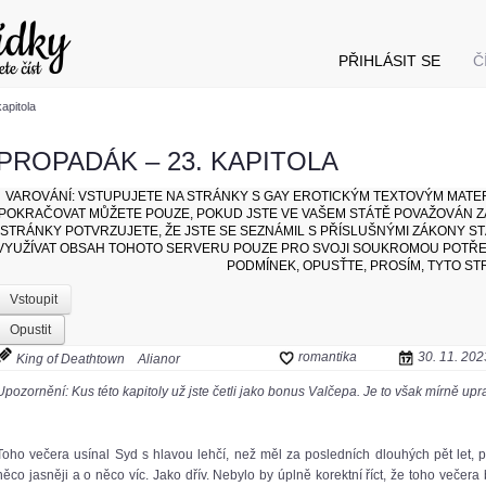
PŘIHLÁSIT SE
Č
apitola
PROPADÁK – 23. KAPITOLA
VAROVÁNÍ:
VSTUPUJETE NA STRÁNKY S GAY EROTICKÝM TEXTOVÝM MATE
POKRAČOVAT MŮŽETE POUZE, POKUD JSTE VE VAŠEM STÁTĚ POVAŽOVÁN ZA
STRÁNKY POTVRZUJETE, ŽE JSTE SE SEZNÁMIL S PŘÍSLUŠNÝMI ZÁKONY STÁ
VYUŽÍVAT OBSAH TOHOTO SERVERU POUZE PRO SVOJI SOUKROMOU POTŘEBU
PODMÍNEK, OPUSŤTE, PROSÍM, TYTO ST
Vstoupit
Opustit
romantika
30. 11. 202
King of Deathtown
Alianor
Upozornění: Kus této kapitoly už jste četli jako bonus Valčepa. Je to však mírně up
Toho večera usínal Syd s hlavou lehčí, než měl za posledních dlouhých pět let, p
něco jasněji a o něco víc. Jako dřív. Nebylo by úplně korektní říct, že toho veče