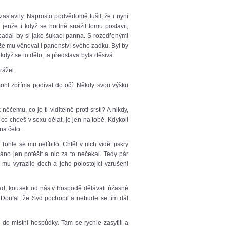
 zastavily. Naprosto podvědomě tušil, že i nyní
 jenže i když se hodně snažil tomu postavit,
řipadal by si jako šukací panna. S rozedřenými
 že mu věnoval i panenství svého zadku. Byl by
když se to dělo, ta představa byla děsivá.
rážel.
mohl zpříma podívat do očí. Někdy svou výšku
ěčemu, co je ti viditelně proti srsti? A nikdy,
 co chceš v sexu dělat, je jen na tobě. Kdykoli
 na čelo.
Tohle se mu nelíbilo. Chtěl v nich vidět jiskry
ráno jen potěšit a nic za to nečekal. Tedy pár
mu vyrazilo dech a jeho polostojící vzrušení
lad, kousek od nás v hospodě dělávali úžasné
 Doufal, že Syd pochopil a nebude se tím dál
 do místní hospůdky. Tam se rychle zasytili a