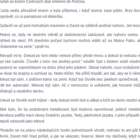
vydali se kolem Čertových skal směrem do Pulčína.
Cesta vedla převážně lesem a byla příjemná, i když slunce zase pálilo. Brzy dor
vyprávěl, co si pamatoval od dědečka.
Zastavili se až pod mohutným masivem a David se zálibně podíval nahoru. Jen koutk
„Neboj se, tady ve skalním městě je skálolezectví zakázané, ale nahoru vedou 
výhled do okolí. Při dnešním počasí bychom možná viděli až na Malou Fatru, al
zůstaneme na zemi," ujistil ho.
„Nevadí mi to. Dokud po tom nikdo neleze přímo přede mnou a dokud to nebudu m
byl rád nahoře. Člověk z toho má skvělej pocit," odvětil Syd s klidem sobě vlastn
spojený se vzpomínkami na dobu před jeho pádem. Stával nahoře, ruce roztažené 
se díval do krajiny a usmíval se. Nebo křičel. Ne příliš hlasitě, jen tak, aby se k n
dokud byl sám, s jističem kdesi na zemi. Když byl člověk bez jakékoli společnosti, b
cítil ten adrenalin. Miloval být sám. Až v nemocnici si uvědomil, jak hnusné m
přístrojů a vlastního dechu.
Dokud se člověk mohl hýbat – tedy dokud mohl lézt a utíkat a točit se okolo vlastní 
Blbé bylo, že by podobnými metaforami Syd hluboce opovrhoval, jelikož metafory 
literatura patřily mezi obory českého jazyka. Tedy, jakéhokoli jazyka, v jeho přípa
stejně odsoudil jako blbost.
Přestože se na plánu následujících hodin jednohlasně shodli, netrvalo to ani půl 
divné, David měl hlad pořád, a jak se ukázalo, lívance, které mu stačívaly, když m