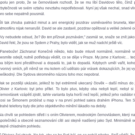
spolu jen proto, že se černovlásek rozhodl, že se mu líbí Davidovo tělo, čímž
zbytečnosti ve svém vztahu nevztahu nepotřebovali. Nyní jej však nechal, snad 
pro sebe nepatrně pousmál.
Šli tak zhruba patnáct minut a ani energický pozdrav usměvavého bruneta, kter
atmosféru nijak nenarušil. David se ale zastavil, pozdrav opětoval a veliké zelené oč
„Vy nebudete odsud, že?
Bo ten přízvuk poznávám
," zasmál se, snaže se znít jako
David řekl, že jsou se Sydem z Prahy, bylo vidět, jak se muž nadchl ještě víc.
„Panebože! Záchrana! Konečně někdo, kdo bude mluvit normálně, normálně v
nesmíte odejít, nutně potřebuju vědět, co se děje v Praze. My jsme z Karlovic… teda
na bílým koni přestěhoval a dopadá to, jak to dopadá. Kdybych uměl vařit, kohou
zvonivý smích, při němž se mu kolem očí udělalo pár vrásek dokazujících, že jej vy
neškodný. Dle Sydova skromného názoru toho moc nepobral.
Jak se později ukázalo, jelikož to byl extrémně ukecaný člověk – další mínus d
Olivier z Karlovic byl jeho přítel. To bylo plus, kdyby oba nebyli teplí, nebyl s
černovlásek vzápětí zjistil, tahle varianta byla horší než lepší, jelikož jeho radiátor 
cosi se Šimonem probírat u map v na první pohled sakra drahém iPhonu. Ten 
drahé telefony byly dle jeho objektivního mínění lákadlo na debily.
Na chvíli se pohledem střetl i s oním Olivierem, modrookým černovláskem, který na
společníků a obecně seznamování cítil asi stejně nadšený jako Syd. Minimálně se t
stejně chladném pohledu.