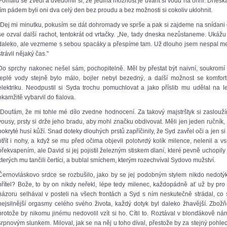
Pomalu se zvedl a uvědomil si, že jediná možnost je uvařit si vodu na ohni. Dneska 
tím pádem byli oni dva celý den bez proudu a bez možnosti si cokoliv uklohnit.
„Dej mi minutku, pokusím se dát dohromady ve sprše a pak si zajdeme na snídani 
se ozval další rachot, tentokrát od vrtačky. „Ne, tady dneska nezůstaneme. Ukážu t
daleko, ale vezmeme s sebou spacáky a přespíme tam. Už dlouho jsem nespal mezi
strávil nějaký čas."
Do sprchy nakonec nešel sám, pochopitelně. Měl by přestat být naivní, soukromí u
teplé vody stejně bylo málo, bojler nebyl bezedný, a další možnost se komfort
elektriku. Neodpustil si Syda trochu pomuchlovat a jako příslib mu udělal na 
okamžitě vybarvil do fialova.
„Doufám, že mi tohle mé dílo zvedne hodnocení. Za takový majstrštyk si zaslou
vousy, prsty si drže jeho bradu, aby mohl značku obdivovat. Měli jen jeden ručník, a
pokryté husí kůží. Snad doteky dlouhých prstů zapříčinily, že Syd zavřel oči a jen s
otřít i nohy, a když se mu před očima objevil polotvrdý kolík milence, nelenil a 
překvapením, ale David si jej pojistil železným stiskem dlaní, které pevně uchopily
kterých mu tančili čertíci, a bublal smíchem, kterým rozechvíval Sydovo mužství.
Černovláskovo srdce se rozbušilo, jako by se jej podobným stylem nikdo nedotýka
přítel? Bože, to by on nikdy neřekl, lépe tedy milenec, každopádně ať už by pro 
názoru selhával v posteli na všech frontách a Syd s ním neskutečně strádal, co se 
nejsilnější orgasmy celého svého života, každý dotyk byl daleko žhavější. Zbož
protože by nikomu jinému nedovolil vzít si ho. Cítil to. Roztával v blonďákově n
srpnovým slunkem. Miloval, jak se na něj u toho díval, přestože by za stejný pohl