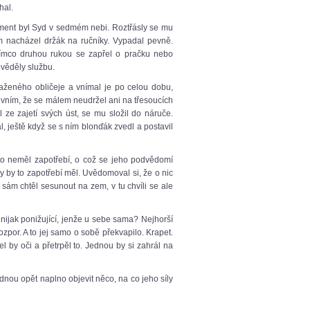
hal.
moment byl Syd v sedmém nebi. Roztřásly se mu
m nacházel držák na ručníky. Vypadal pevně.
atímco druhou rukou se zapřel o pračku nebo
ověděly službu.
staženého obličeje a vnímal je po celou dobu,
zivním, že se málem neudržel ani na třesoucích
l ze zajetí svých úst, se mu složil do náruče.
l, ještě když se s ním blonďák zvedl a postavil
e to neměl zapotřebí, o což se jeho podvědomí
y by to zapotřebí měl. Uvědomoval si, že o nic
e sám chtěl sesunout na zem, v tu chvíli se ale
nijak ponižující, jenže u sebe sama? Nejhorší
zpor. A to jej samo o sobě překvapilo. Krapet.
l by oči a přetrpěl to. Jednou by si zahrál na
dnou opět naplno objevit něco, na co jeho síly