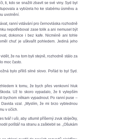
či, ti, kdo se snažili zbavit se své viny. Syd byl
prostupovala a vybízela ho ke slabému úsměvu a
mu uvolnění.
vat, ranní vstávání pro černovláska rozhodně
ánku nepotřeboval zase tolik a ani nemusel být
govat, dokonce i bez kafe. Nicméně ani tohle
eměl chuť je uškvařit pohledem. Jediná jeho
vidět, že na tom byli stejně, rozhodně stálo za
alo moc často.
možná bylo příliš silné slovo. Pořád to byl Syd.
vzhledem k tomu, že bych přes venkovní hluk
koda. Už to skoro vypadalo, že ti vylepším
Mohli bychom někam vypadnout. Po ranní puse –
o Davida vzal. „Myslím, že mi brzo vyblednou
mu v očích.
s tvář i uši, aby utlumil příšerný zvuk sbíječky,
Odhodil polštář na stranu a zašklebil se. „Ošukám