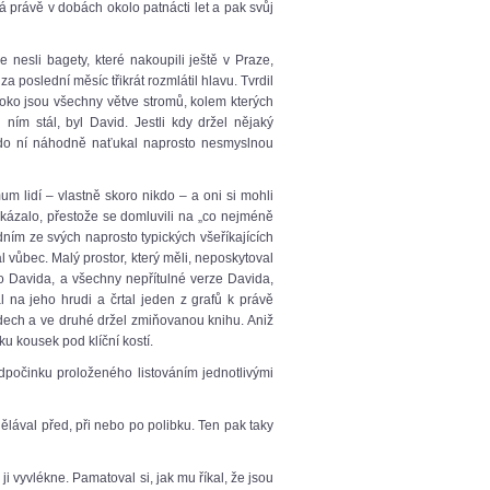
á právě v dobách okolo patnácti let a pak svůj
nesli bagety, které nakoupili ještě v Praze,
poslední měsíc třikrát rozmlátil hlavu. Tvrdil
soko jsou všechny větve stromů, kolem kterých
 ním stál, byl David. Jestli kdy držel nějaký
n do ní náhodně naťukal naprosto nesmyslnou
m lidí – vlastně skoro nikdo – a oni si mohli
 ukázalo, přestože se domluvili na „co nejméně
dním ze svých naprosto typických všeříkajících
vůbec. Malý prostor, který měli, neposkytoval
o Davida, a všechny nepřítulné verze Davida,
l na jeho hrudi a črtal jeden z grafů k právě
dech a ve druhé držel zmiňovanou knihu. Aniž
u kousek pod klíční kostí.
dpočinku proloženého listováním jednotlivými
ělával před, při nebo po polibku. Ten pak taky
ji vyvlékne. Pamatoval si, jak mu říkal, že jsou