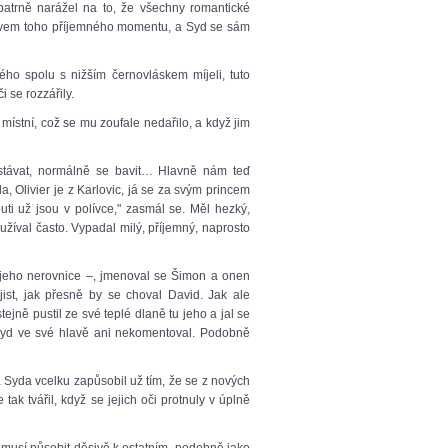
 patrně narážel na to, že všechny romantické
vlivem toho příjemného momentu, a Syd se sám
ého spolu s nižším černovláskem míjeli, tuto
i se rozzářily.
 místní, což se mu zoufale nedařilo, a když jim
stávat, normálně se bavit… Hlavně nám teď
, Olivier je z Karlovic, já se za svým princem
ti už jsou v polívce," zasmál se. Měl hezký,
užíval často. Vypadal milý, příjemný, naprosto
o jeho nerovnice –, jmenoval se Šimon a onen
i jist, jak přesně by se choval David. Jak ale
stejně pustil ze své teplé dlaně tu jeho a jal se
Syd ve své hlavě ani nekomentoval. Podobně
 Syda vcelku zapůsobil už tím, že se z nových
ak tvářil, když se jejich oči protnuly v úplně