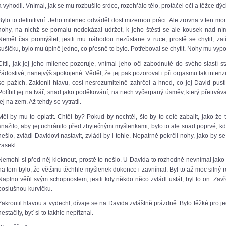
a vyhodil. Vnímal, jak se mu rozbušilo srdce, rozehřálo tělo, protáčel oči a těžce dýc
Bylo to definitivní. Jeho milenec odváděl dost mizernou práci. Ale zrovna v ten 
nohy, na nichž se pomalu nedokázal udržet, k jeho štěstí se ale kousek nad ní
Neměl čas promýšlet, jestli mu náhodou nezůstane v ruce, prostě se chytil, z
sušičku, bylo mu úplně jedno, co přesně to bylo. Potřeboval se chytit. Nohy mu vyp
Cítil, jak jej jeho milenec pozoruje, vnímal jeho oči zabodnuté do svého slastí 
žádostivé, nanejvýš spokojené. Věděl, že jej pak pozoroval i při orgasmu tak inten
se pažích. Zaklonil hlavu, cosi nesrozumitelně zahrčel a hned, co jej David pusti
Políbil jej na tvář, snad jako poděkování, na rtech vyčerpaný úsměv, který přetrváva
jej na zem. Až tehdy se vytratil.
Měl by mu to oplatit. Chtěl by? Pokud by nechtěl, šlo by to celé zabalit, jako ž
snažilo, aby jej uchránilo před zbytečnými myšlenkami, bylo to ale snad poprvé, kd
nešlo, zvládl Davidovi nastavit, zvládl by i tohle. Nepatrně pokrčil nohy, jako by s
zasekl.
Nemohl si před něj kleknout, prostě to nešlo. U Davida to rozhodně nevnímal jako 
na tom bylo, že většinu těchhle myšlenek dokonce i zavnímal. Byl to až moc silný ro
Naplno věřil svým schopnostem, jestli kdy někdo něco zvládl ustát, byl to on. Zavře
poslušnou kurvičku.
Zakroutil hlavou a vydechl, dívaje se na Davida zvláštně prázdně. Bylo těžké pro je
nestačily, byť si to takhle nepřiznal.