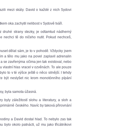
azili mezi skály. David o každé z nich Sydovi
em oka zachytil nelibost v Sydově tváři.
z druhé strany stezky, je odtamtud nádherný
e nechci tě do ničeho nutit. Pokud nechceš,
uset dělat sám, je to v pohodě. Vždycky jsem
ím a tělo mu jako na povel zaplavil adrenalin
a se zavřenýma očima jen tak existoval, nebo
ěmu vlastní hlas vracel v ozvěnách. To ale pouze
ylo to v té výšce ještě o něco silnější. I tehdy
ůže být neslyšet nic krom monotónního pípání
osy, byla samota úžasná.
byly záležitostí slohu a literatury, a sloh a
dě primárně českého. Navíc by taková přirovnání
hodiny a David dostal hlad. To nebylo zas tak
u bylo okolo patnácti, už mu jako třicátníkovi