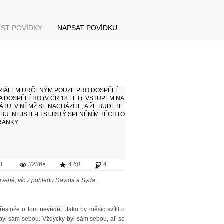
ÍST POVÍDKY
NAPSAT POVÍDKU
RIÁLEM URČENÝM POUZE PRO DOSPĚLÉ.
 DOSPĚLÉHO (V ČR 18 LET). VSTUPEM NA
TU, V NĚMŽ SE NACHÁZÍTE, A ŽE BUDETE
. NEJSTE-LI SI JISTÝ SPLNĚNÍM TĚCHTO
RÁNKY.
3
3236×
4.60
4
ravené, víc z pohledu Davida a Syda.
řestože o tom nevěděl. Jako by měsíc svítil o
ra byl sám sebou. Vždycky byl sám sebou, ať se