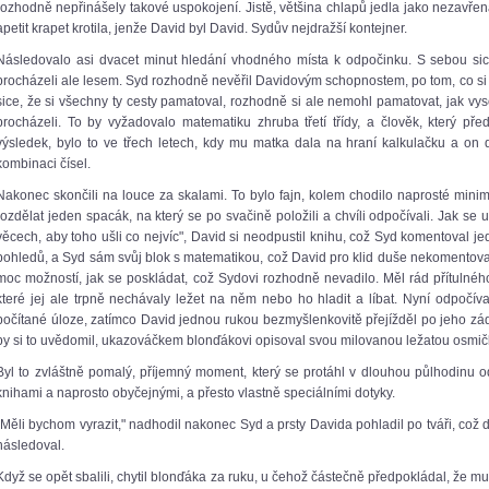
rozhodně nepřinášely takové uspokojení. Jistě, většina chlapů jedla jako nezavřen
apetit krapet krotila, jenže David byl David. Sydův nejdražší kontejner.
Následovalo asi dvacet minut hledání vhodného místa k odpočinku. S sebou sice 
procházeli ale lesem. Syd rozhodně nevěřil Davidovým schopnostem, po tom, co si za 
sice, že si všechny ty cesty pamatoval, rozhodně si ale nemohl pamatovat, jak vy
procházeli. To by vyžadovalo matematiku zhruba třetí třídy, a člověk, který před
výsledek, bylo to ve třech letech, kdy mu matka dala na hraní kalkulačku a o
kombinaci čísel.
Nakonec skončili na louce za skalami. To bylo fajn, kolem chodilo naprosté minimu
rozdělat jeden spacák, na který se po svačině položili a chvíli odpočívali. Jak se
věcech, aby toho ušli co nejvíc", David si neodpustil knihu, což Syd komentoval je
pohledů, a Syd sám svůj blok s matematikou, což David pro klid duše nekomentoval 
moc možností, jak se poskládat, což Sydovi rozhodně nevadilo. Měl rád přítulnéh
které jej ale trpně nechávaly ležet na něm nebo ho hladit a líbat. Nyní odpočíva
počítané úloze, zatímco David jednou rukou bezmyšlenkovitě přejížděl po jeho zá
by si to uvědomil, ukazováčkem blonďákovi opisoval svou milovanou ležatou osmičk
Byl to zvláštně pomalý, příjemný moment, který se protáhl v dlouhou půlhodinu o
knihami a naprosto obyčejnými, a přesto vlastně speciálními dotyky.
„Měli bychom vyrazit," nadhodil nakonec Syd a prsty Davida pohladil po tváři, což d
následoval.
Když se opět sbalili, chytil blonďáka za ruku, u čehož částečně předpokládal, že mu 