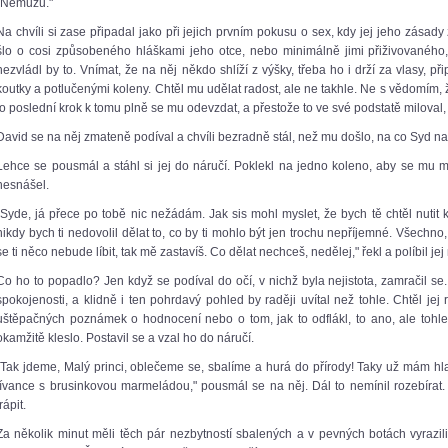
„Nemůžu."
Na chvíli si zase připadal jako při jejich prvním pokusu o sex, kdy jej jeho zásady
šlo o cosi způsobeného hláškami jeho otce, nebo minimálně jimi přiživovaného,
nezvládl by to. Vnímat, že na něj někdo shlíží z výšky, třeba ho i drží za vlasy, p
koutky a potlučenými koleny. Chtěl mu udělat radost, ale ne takhle. Ne s vědomím,
to poslední krok k tomu plně se mu odevzdat, a přestože to ve své podstatě miloval, 
David se na něj zmateně podíval a chvíli bezradně stál, než mu došlo, na co Syd na
Lehce se pousmál a stáhl si jej do náručí. Poklekl na jedno koleno, aby se mu 
nesnášel.
„Syde, já přece po tobě nic nežádám. Jak sis mohl myslet, že bych tě chtěl nutit k n
nikdy bych ti nedovolil dělat to, co by ti mohlo být jen trochu nepříjemné. Všechno,
se ti něco nebude líbit, tak mě zastavíš. Co dělat nechceš, nedělej," řekl a políbil jej
Co ho to popadlo? Jen když se podíval do očí, v nichž byla nejistota, zamračil se. 
spokojenosti, a klidně i ten pohrdavý pohled by raději uvítal než tohle. Chtěl jej 
uštěpačných poznámek o hodnocení nebo o tom, jak to odflákl, to ano, ale tohle 
okamžitě kleslo. Postavil se a vzal ho do náručí.
„Tak jdeme, Malý princi, oblečeme se, sbalíme a hurá do přírody! Taky už mám h
lívance s brusinkovou marmeládou," pousmál se na něj. Dál to nemínil rozebírat.
trápit.
Za několik minut měli těch pár nezbytností sbalených a v pevných botách vyrazili