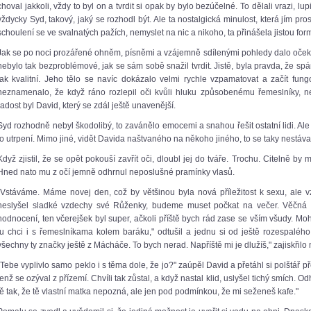
choval jakkoli, vždy to byl on a tvrdit si opak by bylo bezúčelné. To dělali vrazi, lupi
vždycky Syd, takový, jaký se rozhodl být. Ale ta nostalgická minulost, která jím 
schoulení se ve svalnatých pažích, nemyslet na nic a nikoho, ta přinášela jistou for
Jak se po noci prozářené ohněm, písněmi a vzájemně sdílenými pohledy dalo očeká
nebylo tak bezproblémové, jak se sám sobě snažil tvrdit. Jistě, byla pravda, že sp
tak kvalitní. Jeho tělo se navíc dokázalo velmi rychle vzpamatovat a začít fun
neznamenalo, že když ráno rozlepil oči kvůli hluku způsobenému řemeslníky, n
radost byl David, který se zdál ještě unavenější.
Syd rozhodně nebyl škodolibý, to zavánělo emocemi a snahou řešit ostatní lidi. Ale 
to utrpení. Mimo jiné, vidět Davida naštvaného na někoho jiného, to se taky nestáv
Když zjistil, že se opět pokouší zavřít oči, dloubl jej do tváře. Trochu. Citelně by 
Hned nato mu z očí jemně odhrnul neposlušné pramínky vlasů.
„Vstáváme. Máme novej den, což by většinou byla nová příležitost k sexu, ale 
neslyšel sladké vzdechy své Růženky, budeme muset počkat na večer. Věčná š
hodnocení, ten včerejšek byl super, ačkoli příště bych rád zase se vším všudy. 
tu chci i s řemeslníkama kolem baráku," odtušil a jednu si od ještě rozespaléh
všechny ty značky ještě z Mácháče. To bych nerad. Napříště mi je dlužíš," zajiskřilo 
„Tebe vyplivlo samo peklo i s těma dole, že jo?" zaúpěl David a přetáhl si polštář pře
jenž se ozýval z přízemí. Chvíli tak zůstal, a když nastal klid, uslyšel tichý smích. 
tě tak, že tě vlastní matka nepozná, ale jen pod podmínkou, že mi seženeš kafe."