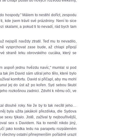
se chlapi pustili do nových rozvodů elektřiny,
do hospody." Málem to nestihl doříct, zespodu
i, kde jsem trávil své prázdniny. Není to sice
 skalami, a pokud ti to nevadí, rád bych tam
ž nejspíš navždy ztratil. Teď mu to nevadilo,
ně vysprchovat zase bude, až chlapi připojí
levé straně krku obrovského cucáka, který se
žím aspoň jednu hvězdu navíc," mumlal si pod
 tak jím David sám utíral jeho tělo, které bylo
i užíval komfortu. David si přičapl, aby mu mohl
vsunul jej do úst až po kořen. Syd sebou škubl
 jeho rozkošnou zadnici. Zdvihl k němu oči, ve
l dlouhé roky. Ne že by to tak necítil jeho…
něj byla užita jakákoli přezdívka, dle Sydova
sexu týkalo. Jistě, zažíval ty nejbouřlivější,
ňoval sex s Davidem. Na to neměl nikdo jiný,
áručí jako kostka ledu na parapetu rozpáleném
ed všechny ostatní přinejmenším pořádně urazil